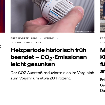
PRESSEMITTEILUNG
WÄRME
PRE
16. APRIL 2024 10:18 CET
12.
:
Heizperiode historisch früh
M
beendet —
CO
-Emissionen
K
2
leicht gesunken
f
a
Der CO2-Ausstoß reduzierte sich im Vergleich
zum Vorjahr um etwa 20 Prozent.
Fe
Gr
Da