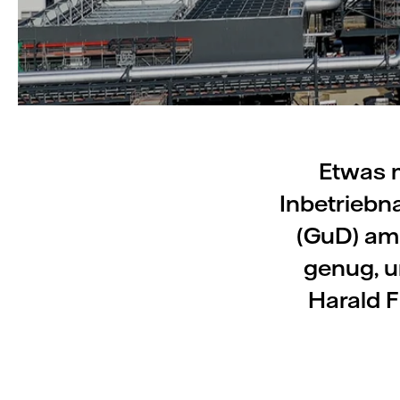
Etwas m
Inbetrieb
(GuD) am
genug, u
Harald F