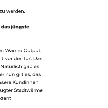
 zu werden.
 das jüngste
hren Wärme-Output.
 ‚vor der Tür‘. Das
 Natürlich gab es
r nun gilt es, das
nsere Kundinnen
eugter Stadtwärme
ozent