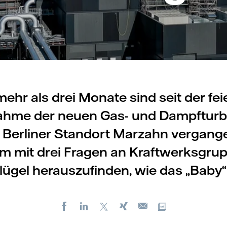
ehr als drei Monate sind seit der fei
nahme der neuen Gas- und Dampfturb
 Berliner Standort Marzahn vergange
m mit drei Fragen an Kraftwerksgrup
lügel herauszufinden, wie das „Baby“
Facebook
LinkedIn
X
Xing
Kopiere URL
E-
mail