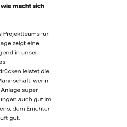
 wie macht sich
s Projektteams für
age zeigt eine
agend in unser
as
rücken leistet die
 Mannschaft, wenn
e Anlage super
ungen auch gut im
mens, dem Errichter
uft gut.