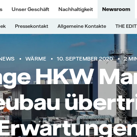
s
Unser Geschäft
Nachhaltigkeit
Newsroom
hek
Pressekontakt
Allgemeine Kontakte
THE EDIT
NEWS
WÄRME
10. SEPTEMBER 2020
2 MI
age HKW Mar
ubau übertri
Erwartunge