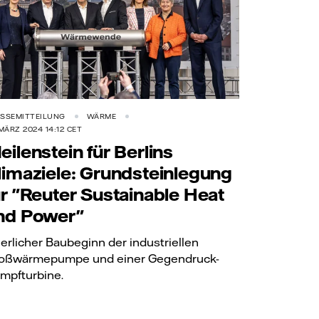
SSEMITTEILUNG
WÄRME
 MÄRZ 2024 14:12 CET
eilenstein für Berlins
limaziele: Grundsteinlegung
ür "Reuter Sustainable Heat
nd Power"
ierlicher Baubeginn der industriellen
oßwärmepumpe und einer Gegendruck-
mpfturbine.