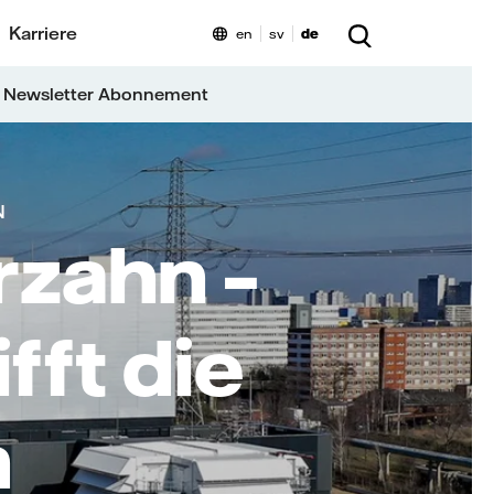
Karriere
en
sv
de
 Newsletter Abonnement
N
zahn –
fft die
n