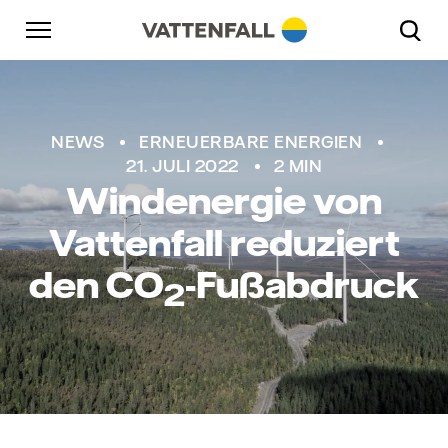
Überspringen
Zurück zur Hauptnavigation
Gehe zur Fußzeile
Zurück zur Hauptnavigation
NEWS
ERNEUERBARE ENERGIEN
21. JULI 2022
2 MIN
Windenergie von
Vattenfall reduziert
den
CO
-Fußabdruck
2