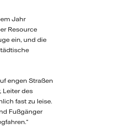
inem Jahr
ger Resource
uge ein, und die
städtische
auf engen Straßen
 Leiter des
ich fast zu leise.
und Fußgänger
gfahren.“