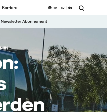
Karriere
en
sv
de
 Newsletter Abonnement
 MIN
on:
s
erden