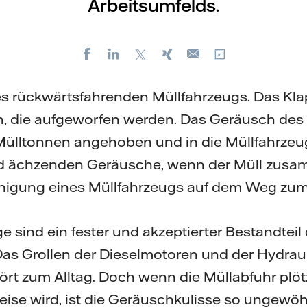
Arbeitsumfelds.
Facebook
LinkedIn
X
Xing
Kopiere URL
E-
mail
s rückwärtsfahrenden Müllfahrzeugs. Das Kl
n, die aufgeworfen werden. Das Geräusch de
Mülltonnen angehoben und in die Müllfahrzeu
nd ächzenden Geräusche, wenn der Müll zus
unigung eines Müllfahrzeugs auf dem Weg zu
e sind ein fester und akzeptierter Bestandteil
as Grollen der Dieselmotoren und der Hydraul
rt zum Alltag. Doch wenn die Müllabfuhr plöt
ise wird, ist die Geräuschkulisse so ungewöh