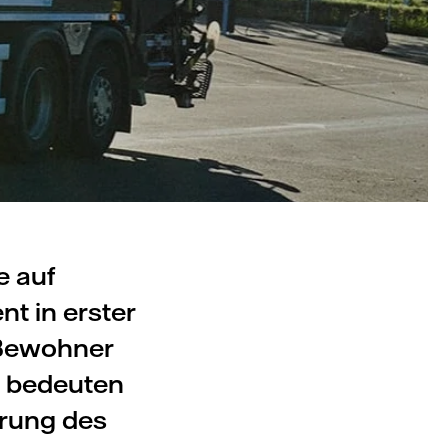
e auf
nt in erster
 Bewohner
r bedeuten
erung des