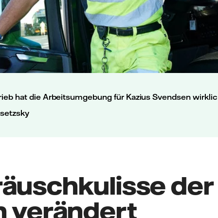
rieb hat die Arbeitsumgebung für Kazius Svendsen wirklic
osetzsky
räuschkulisse der
h verändert