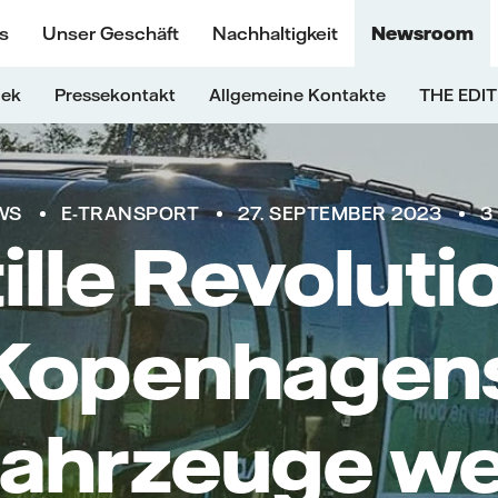
s
Unser Geschäft
Nachhaltigkeit
Newsroom
hek
Pressekontakt
Allgemeine Kontakte
THE EDIT
WS
E-TRANSPORT
27. SEPTEMBER 2023
3
ille Revoluti
Kopenhagen
fahrzeuge w