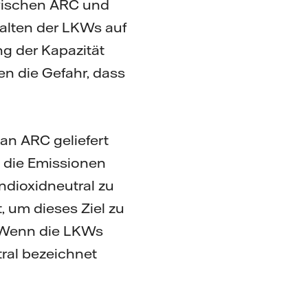
wischen ARC und
halten der LKWs auf
ng der Kapazität
ien die Gefahr, dass
an ARC geliefert
h die Emissionen
endioxidneutral zu
t, um dieses Ziel zu
. „Wenn die LKWs
tral bezeichnet