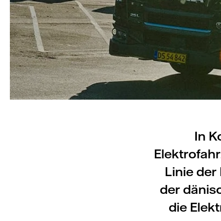
In K
Elektrofahr
Linie de
der dänis
die Elek