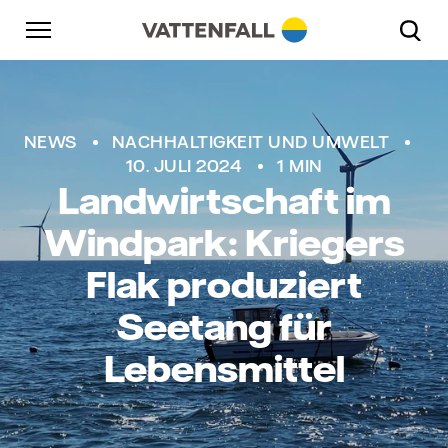
Überspringen
Zurück zur Hauptnavigation
Gehe zur Fußzeile
Zurück zur Hauptnavigation
NEWS
NACHHALTIGKEIT UND UMWELT
10. JULI 2024
1 MIN
Landwirtschaft im
Windpark: Kriegers
Flak produziert
Seetang für
Lebensmittel