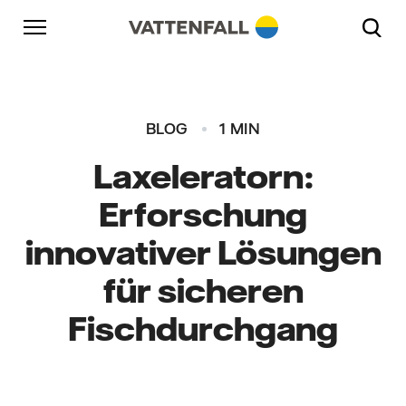
Überspringen
Zurück zur Hauptnavigation
Gehe zur Fußzeile
Zurück zur Hauptnavigation
BLOG
1 MIN
Laxeleratorn:
Erforschung
innovativer Lösungen
für sicheren
Fischdurchgang