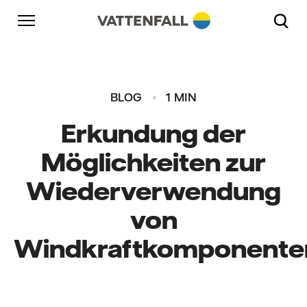
Überspringen
Zurück zur Hauptnavigation
Gehe zur Fußzeile
Zurück zur Hauptnavigation
BLOG
1 MIN
Erkundung der
Möglichkeiten zur
Wiederverwendung
von
Windkraftkomponente