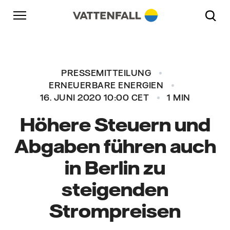
Überspringen
Zurück zur Hauptnavigation
Gehe zur Fußzeile
Zurück zur Hauptnavigation
PRESSEMITTEILUNG
ERNEUERBARE ENERGIEN
16. JUNI 2020 10:00 CET
1 MIN
Höhere Steuern und
Abgaben führen auch
in Berlin zu
steigenden
Strompreisen