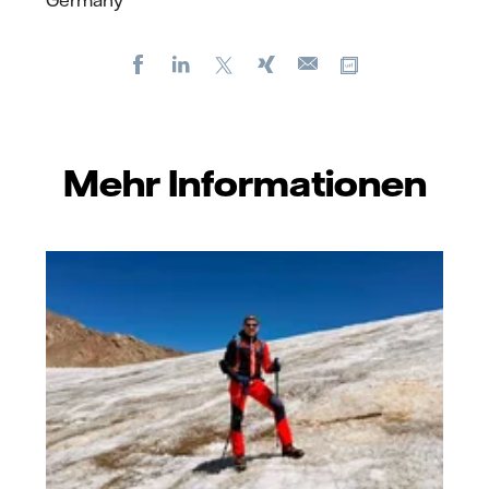
Facebook
LinkedIn
X
Xing
Kopiere URL
E-
mail
Mehr Informationen