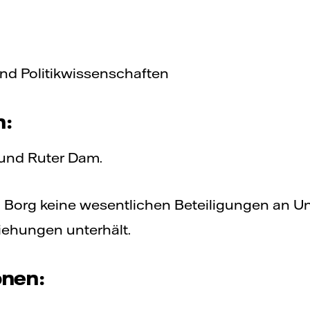
und Politikwissenschaften
n:
und Ruter Dam.
a Borg keine wesentlichen Beteiligungen an 
iehungen unterhält.
onen: