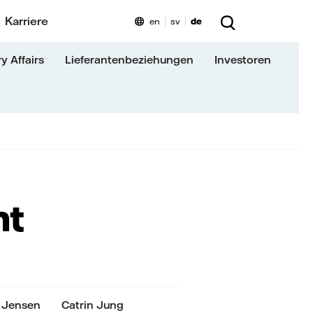
Karriere
en
sv
de
y Affairs
Lieferantenbeziehungen
Investoren
nt
r Jensen
Catrin Jung