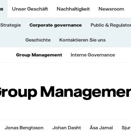
ns
Unser Geschäft
Nachhaltigkeit
Newsroom
Strategie
Corporate governance
Public & Regulator
Geschichte
Kontaktieren Sie uns
Group Management
Interne Governance
roup Manageme
Jonas Bengtsson
Johan Dasht
Åsa Jamal
Sju