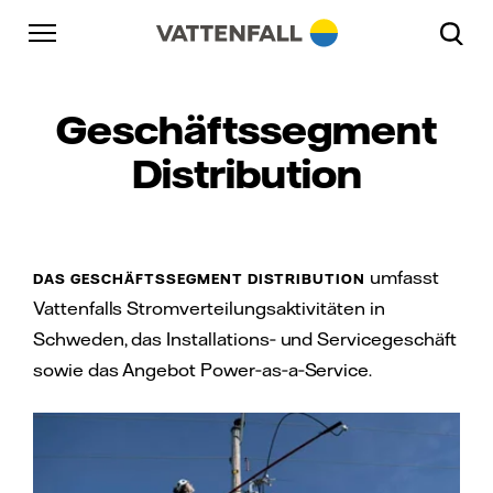
Überspringen
Zurück zur Hauptnavigation
Gehe zur Fußzeile
Zurück zur Hauptnavigation
Geschäftssegment
Distribution
umfasst
DAS GESCHÄFTSSEGMENT DISTRIBUTION
Vattenfalls Stromverteilungsaktivitäten in
Schweden, das Installations‑ und Servicegeschäft
sowie das Angebot Power‑as‑a‑Service.