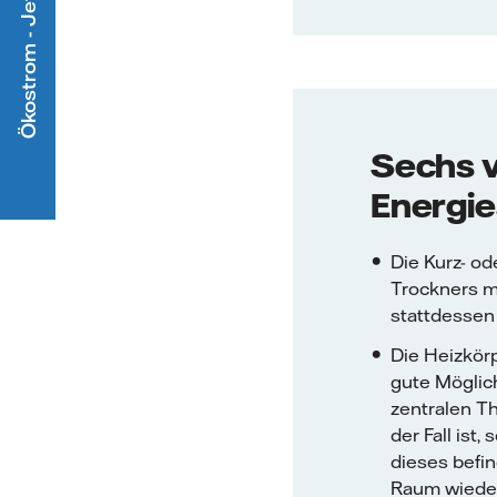
Ökostrom - Jetzt mitmachen
Sechs 
Energi
Die Kurz- o
Trockners mö
stattdessen
Die Heizkörp
gute Möglic
zentralen Th
der Fall ist
dieses befin
Raum wieder