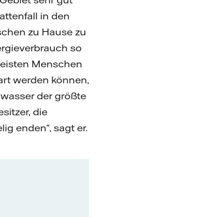
attenfall in den
nschen zu Hause zu
ergieverbrauch so
e meisten Menschen
part werden können,
wasser der größte
sitzer, die
ig enden“, sagt er.