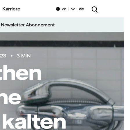
Karriere
en
sv
de
 Newsletter Abonnement
023
3 MIN
then
he
kalten