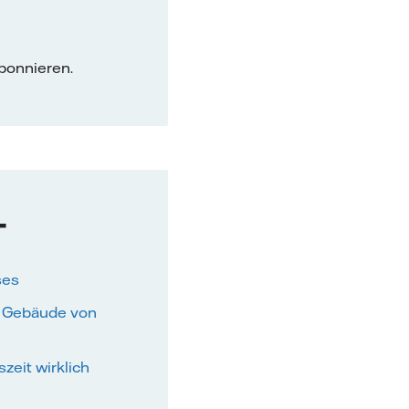
bonnieren.
T
ses
le Gebäude von
zeit wirklich