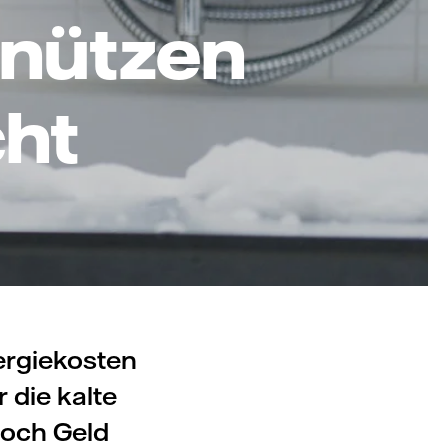
 nützen
cht
ergiekosten
r die kalte
noch Geld