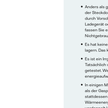
Anders als 
der Steckdo
durch Vorsch
Ladegerät o
fassen Sie e
Nichtgebrau
Es hat keine
lagern. Das
Es ist ein I
Tatsächlich
getestet. We
energieaufw
In einigen M
als der Gas
stattdessen 
Wärmeenergi