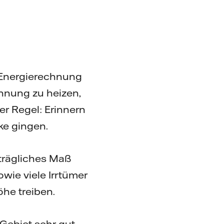
 Energierechnung
hnung zu heizen,
er Regel: Erinnern
ke gingen.
rträgliches Maß
wie viele Irrtümer
he treiben.
Gebiet sehr gut