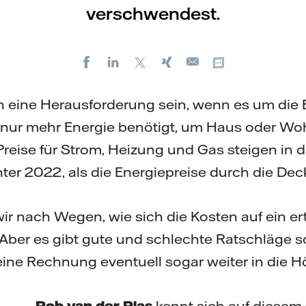
verschwendest.
Facebook
LinkedIn
X
Xing
Kopiere URL
E-
mail
nn eine Herausforderung sein, wenn es um die
t nur mehr Energie benötigt, um Haus oder Wo
reise für Strom, Heizung und Gas steigen in d
ter 2022, als die Energiepreise durch die Dec
ir nach Wegen, wie sich die Kosten auf ein e
 Aber es gibt gute und schlechte Ratschläge so
ine Rechnung eventuell sogar weiter in die Hö
Rob van der Plas
kennt sich auf diesem 