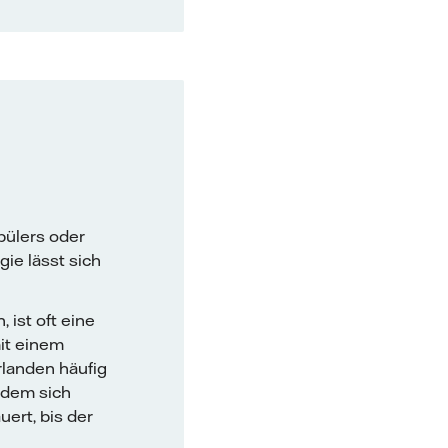
pülers oder
ie lässt sich
 ist oft eine
it einem
rlanden häufig
n dem sich
ert, bis der