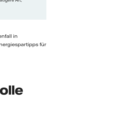
ltigere Art,
nfall in
nergiespartipps für
olle