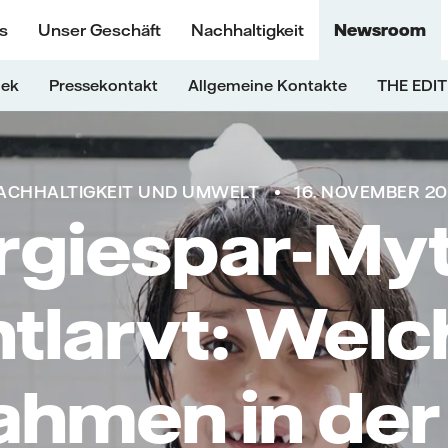
s
Unser Geschäft
Nachhaltigkeit
Newsroom
hek
Pressekontakt
Allgemeine Kontakte
THE EDIT
ACHHALTIGKEIT UND UMWELT
16. NOVEMBER 2
rgiespar-My
ntlarvt: Welc
hmen in der 