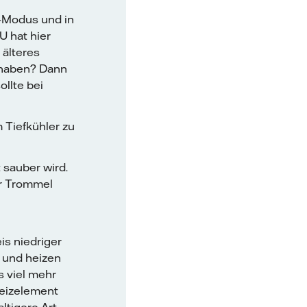
-Modus und in
U hat hier
 älteres
 haben? Dann
llte bei
m Tiefkühler zu
 sauber wird.
er Trommel
is niedriger
 und heizen
s viel mehr
Heizelement