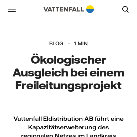
Überspringen
Zurück zur Hauptnavigation
Gehe zur Fußzeile
Zurück zur Hauptnavigation
BLOG
1 MIN
Ökologischer
Ausgleich bei einem
Freileitungsprojekt
Vattenfall Eldistribution AB führt eine
Kapazitätserweiterung des
regionalen Netzes im Landkreis