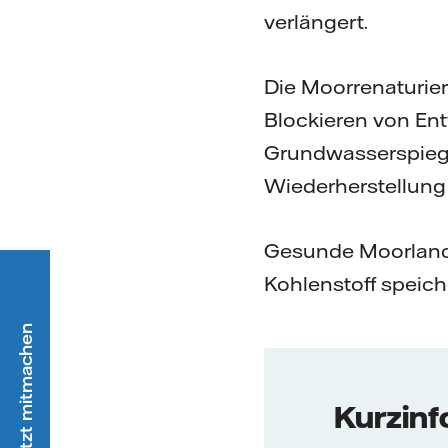
verlängert.
Die Moorrenaturie
Blockieren von E
Grundwasserspiege
Wiederherstellung
Gesunde Moorland
Kohlenstoff speich
Kurzinf