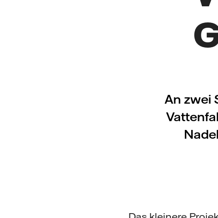
G
An zwei 
Vattenfa
Nadel
Das kleinere Proje