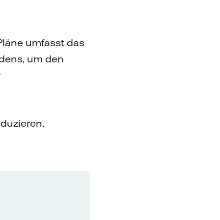
Pläne umfasst das
dens, um den
r
duzieren,