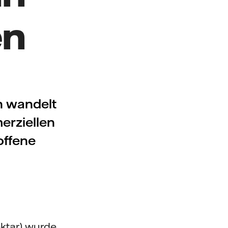
en
h wandelt
erziellen
offene
ektar) wurde