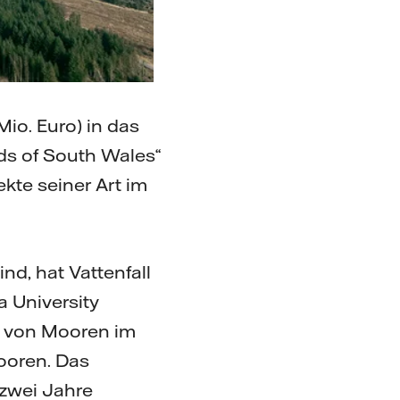
Mio. Euro) in das
ds of South Wales“
te seiner Art im
d, hat Vattenfall
 University
ng von Mooren im
oren. Das
zwei Jahre