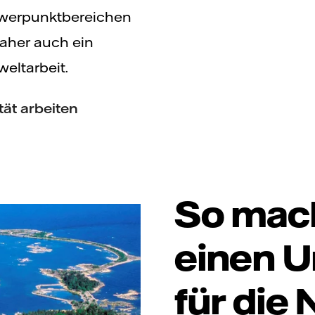
chwerpunktbereichen
daher auch ein
eltarbeit.
tät arbeiten
So mac
einen U
für die 