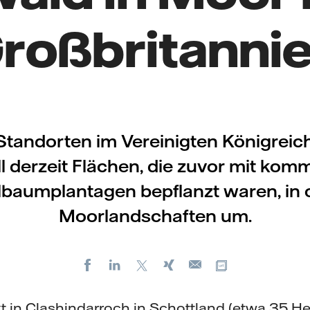
roßbritanni
Standorten im Vereinigten Königreic
ll derzeit Flächen, die zuvor mit komm
baumplantagen bepflanzt waren, in 
Moorlandschaften um.
Facebook
LinkedIn
X
Xing
Kopiere URL
E-
mail
kt in Clashindarroch in Schottland (etwa 35 H