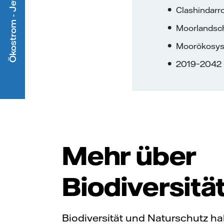
Ökostrom - Jetzt mitmachen
Clashindarr
Moorlandsc
Moorökosyst
2019–2042
Mehr über
Biodiversitä
Biodiversität und Naturschutz ha