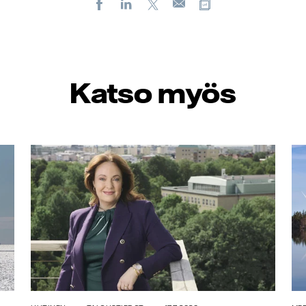
Facebook
LinkedIn
X
Kopioi url-osoit
Sähköposti
Katso myös