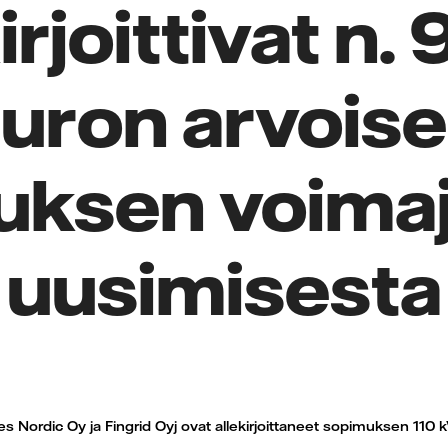
irjoittivat n. 9
uron arvois
uksen voima
uusimisesta
ces Nordic Oy ja Fingrid Oyj ovat allekirjoittaneet sopimuksen 110