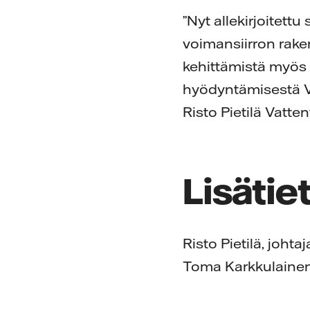
”Nyt allekirjoite
voimansiirron rake
kehittämistä myös 
hyödyntämisestä Vat
Risto Pietilä Vatte
Lisätiet
Risto Pietilä, joh
Toma Karkkulainen,