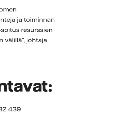
Suomen
inteja ja toiminnan
osoitus resurssien
välillä”, johtaja
antavat:
282 439