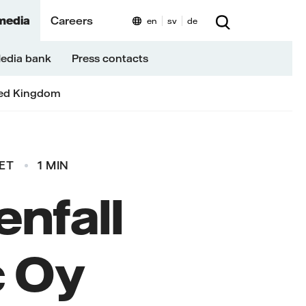
media
Careers
en
sv
de
edia bank
Press contacts
ed Kingdom
EET
1 MIN
enfall
c Oy