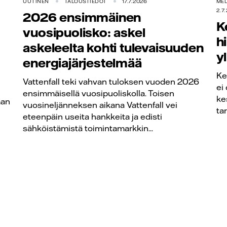
UUTINEN
TALOUSTIEDOT
17.7.2026
MED
2.7
2026 ensimmäinen
K
vuosipuolisko: askel
h
askeleelta kohti tulevaisuuden
y
energiajärjestelmää
Ke
Vattenfall teki vahvan tuloksen vuoden 2026
ei
ensimmäisellä vuosipuoliskolla. Toisen
ke
man
vuosineljänneksen aikana Vattenfall vei
ta
eteenpäin useita hankkeita ja edisti
sähköistämistä toimintamarkkin...