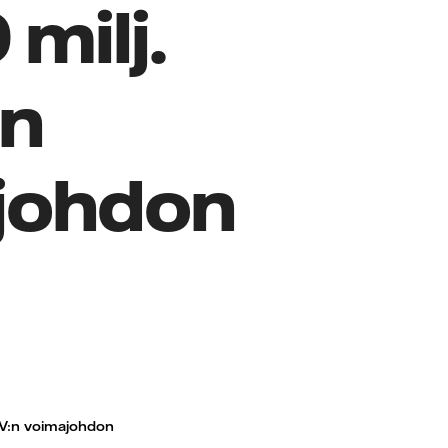
 milj.
en
johdon
 kV:n voimajohdon