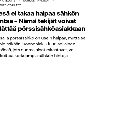
IATIEDOTE
SÄHKÖMARKKINAT
.2026 07.49 EET
esä ei takaa halpaa sähkön
intaa – Nämä tekijät voivat
llättää pörssisähköasiakkaan
sällä pörssisähkö on usein halpaa, mutta se
 ole mikään luonnonlaki. Juuri sellainen
säsää, jota suomalaiset rakastavat, voi
rkoittaa korkeampia sähkön hintoja.