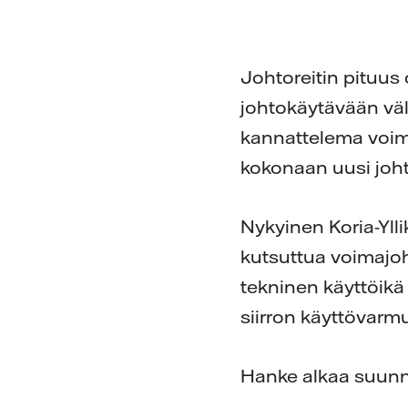
Johtoreitin pituus
johtokäytävään väli
kannattelema voima
kokonaan uusi joht
Nykyinen Koria-Yll
kutsuttua voimajoh
tekninen käyttöik
siirron käyttövarmu
Hanke alkaa suunni