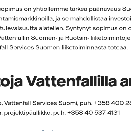
ttu sopimus on yhtiöllemme tärkeä päänavaus 
ntamismarkkinoilla, ja se mahdollistaa investo
tulevaisuutta ajatellen. Syntynyt sopimus on 
tenfallin Suomen- ja Ruotsin- liiketoimintojen 
nfall Services Suomen-liiketoiminnasta toteaa.
oja Vattenfallilla 
taja, Vattenfall Services Suomi, puh. +358 400 
 projektipäällikkö, puh. +358 40 537 4131