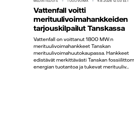
MEDIATIEDOTE
TUULIVOIMA
4.8.2026 12.03 EET
Vattenfall voitti
merituulivoimahankkeiden
tarjouskilpailut Tanskassa
Vattenfall on voittanut 1800 MW:n
merituulivoimahankkeet Tanskan
merituulivoimahuutokaupassa. Hankkeet
edistävät merkittävästi Tanskan fossiilitto
energian tuotantoa ja tukevat merituuliv...