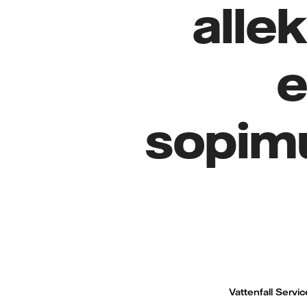
allek
e
sopim
Vattenfall Servi