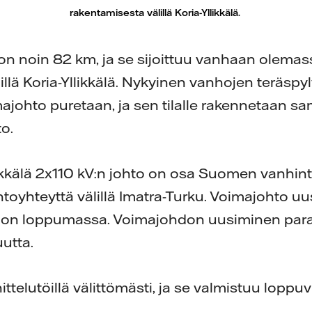
rakentamisesta välillä Koria-Yllikkälä.
 on noin 82 km, ja se sijoittuu vanhaan olema
llä Koria-Yllikkälä. Nykyinen vanhojen teräspy
johto puretaan, ja sen tilalle rakennetaan sam
o.
ikkälä 2x110 kV:n johto on osa Suomen vanhint
toyhteyttä välillä Imatra-Turku. Voimajohto uu
ä on loppumassa. Voimajohdon uusiminen par
utta.
ttelutöillä välittömästi, ja se valmistuu lopp