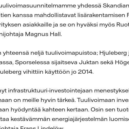
tuulivoimasuunnitelmamme yhdessä Skandian
ntien kanssa mahdollistavat lisärakentamisen 
tyksen asiakkaille ja se on hyväksi myös Ruot
rnijohtaja Magnus Hall.
on yhteensä neljä tuulivoimapuistoa; Hjuleberg
ssa, Sporselessa sijaitseva Juktan sekä Höge 
uleberg vihittiin käyttöön jo 2014.
nyt infrastruktuuri-investointejaan menestykse
aan on meille hyvin tärkeä. Tuulivoimaan inve
an hyödyntää kahteen kertaan. Osin sen tuot
ttaa kestävämmän energiajärjestelmän luomis
ohtaja Frans Lindelöw.