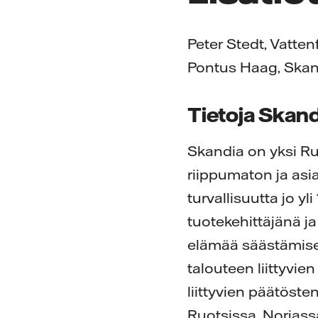
Peter Stedt, Vatten
Pontus Haag, Skan
Tietoja Skand
Skandia on yksi Ru
riippumaton ja asi
turvallisuutta jo y
tuotekehittäjänä j
elämää säästämisen
talouteen liittyvi
liittyvien päätöste
Ruotsissa, Norjas