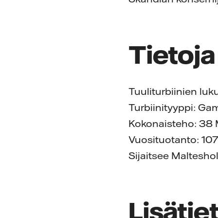
Tietoja
Tuuliturbiinien lu
Turbiinityyppi: Ga
Kokonaisteho: 3
Vuosituotanto: 107
Sijaitsee Maltesho
Lisätie