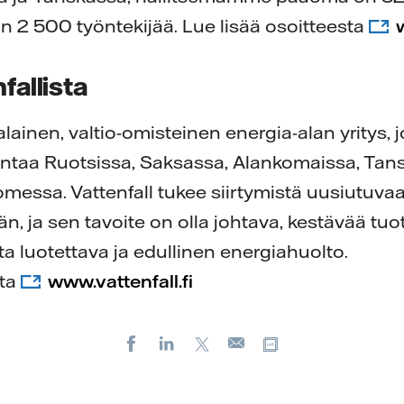
on 2 500 työntekijää. Lue lisää osoitteesta
fallista
alainen, valtio-omisteinen energia-alan yritys, 
mintaa Ruotsissa, Saksassa, Alankomaissa, Tans
omessa. Vattenfall tukee siirtymistä uusiutuva
n, ja sen tavoite on olla johtava, kestävää tuo
ata luotettava ja edullinen energiahuolto.
sta
www.vattenfall.fi
Facebook
LinkedIn
X
Kopioi url-osoit
Sähköposti