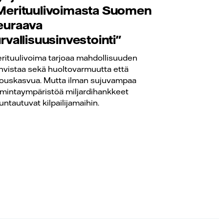
Merituulivoimasta Suomen
euraava
urvallisuusinvestointi"
rituulivoima tarjoaa mahdollisuuden
hvistaa sekä huoltovarmuutta että
louskasvua. Mutta ilman sujuvampaa
imintaympäristöä miljardihankkeet
untautuvat kilpailijamaihin.