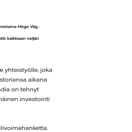
 omistama Höge Väg -
tiö kaikkiaan neljän
 yhteistyölle, joka
historiansa aikana
ndia on tehnyt
mäinen investointi
ulivoimahanketta.