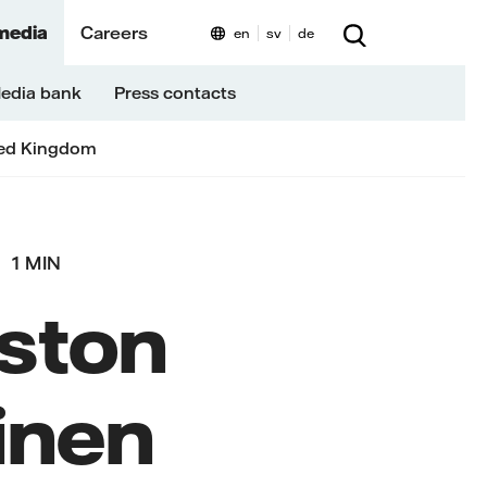
media
Careers
en
sv
de
edia bank
Press contacts
ed Kingdom
1 MIN
iston
inen