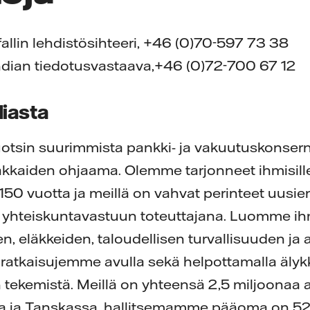
fallin lehdistösihteeri, +46 (0)70-597 73 38
dian tiedotusvastaava,+46 (0)72-700 67 12
iasta
otsin suurimmista pankki- ja vakuutuskonsern
akkaiden ohjaama. Olemme tarjonneet ihmisille
li 150 vuotta ja meillä on vahvat perinteet uusie
a yhteiskuntavastuun toteuttajana. Luomme ih
, eläkkeiden, taloudellisen turvallisuuden ja 
en ratkaisujemme avulla sekä helpottamalla äly
n tekemistä. Meillä on yhteensä 2,5 miljoonaa 
sa ja Tanskassa, hallitsemamme pääoma on 526