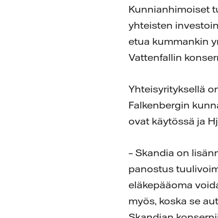
Kunnianhimoiset 
yhteisten investoi
etua kummankin yri
Vattenfallin konse
Yhteisyrityksellä 
Falkenbergin kunna
ovat käytössä ja Hj
– Skandia on lisän
panostus tuulivoim
eläkepääoma voida
myös, koska se au
Skandian konsernij