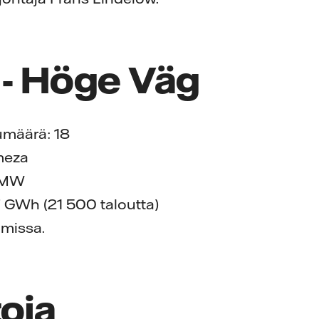
 - Höge Väg
kumäärä: 18
meza
8 MW
 GWh (21 500 taloutta)
lmissa.
toja