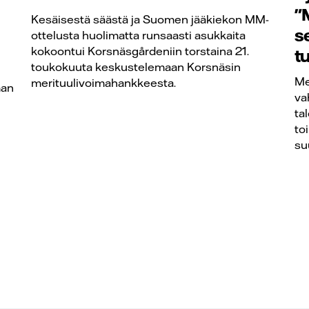
"
Kesäisestä säästä ja Suomen jääkiekon MM-
s
ottelusta huolimatta runsaasti asukkaita
kokoontui Korsnäsgårdeniin torstaina 21.
t
toukokuuta keskustelemaan Korsnäsin
Me
merituulivoimahankkeesta.
man
va
ta
to
su