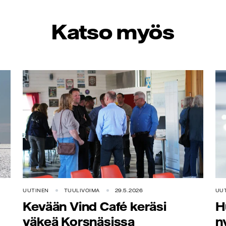
Katso myös
UUTINEN
TUULIVOIMA
29.5.2026
UU
Kevään Vind Café keräsi
H
väkeä Korsnäsissa
n