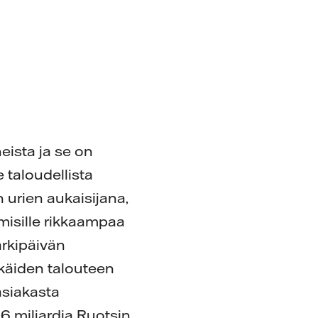
eista ja se on
 taloudellista
n urien aukaisijana,
misille rikkaampaa
arkipäivän
kkäiden talouteen
asiakasta
 miljardia Ruotsin