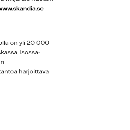
www.skandia.se
jolla on yli 20 000
kassa, Isossa-
an
tantoa harjoittava
e