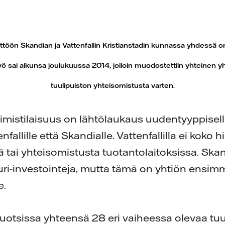
ttöön Skandian ja Vattenfallin Kristianstadin kunnassa yhdessä
työ sai alkunsa joulukuussa 2014, jolloin muodostettiin yhteinen yh
tuulipuiston yhteisomistusta varten.
mistilaisuus on lähtölaukaus uudentyyppiselle
fallille että Skandialle. Vattenfallilla ei koko 
tä tai yhteisomistusta tuotantolaitoksissa. Ska
uuri-investointeja, mutta tämä on yhtiön ensim
e.
n Ruotsissa yhteensä 28 eri vaiheessa olevaa tu