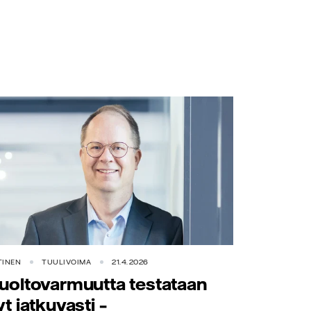
TINEN
TUULIVOIMA
21.4.2026
uoltovarmuutta testataan
yt jatkuvasti –