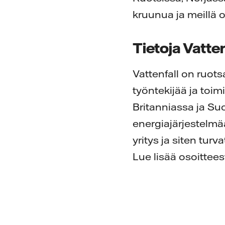
kruunua ja meillä 
Tietoja Vatten
Vattenfall on ruots
työntekijää ja toi
Britanniassa ja Su
energiajärjestelmää
yritys ja siten turv
Lue lisää osoittee