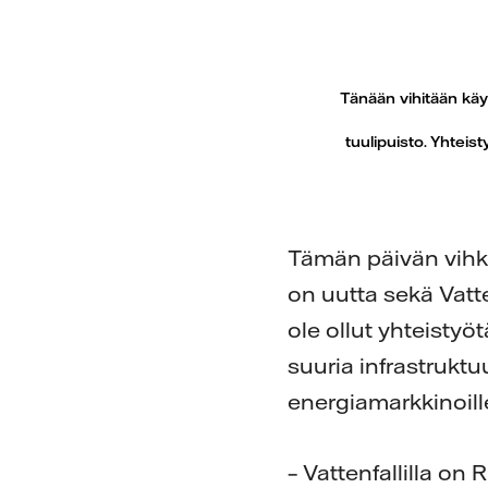
Tänään vihitään käy
tuulipuisto. Yhteis
Tämän päivän vihki
on uutta sekä Vatten
ole ollut yhteistyö
suuria infrastrukt
energiamarkkinoill
– Vattenfallilla o