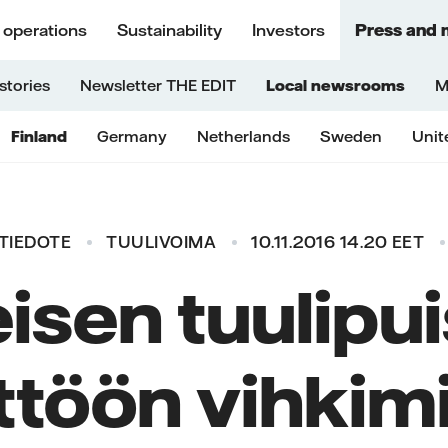
 operations
Sustainability
Investors
Press and 
stories
Newsletter THE EDIT
Local newsrooms
M
Finland
Germany
Netherlands
Sweden
Unit
TIEDOTE
TUULIVOIMA
10.11.2016 14.20 EET
isen tuulipu
ttöön vihkim