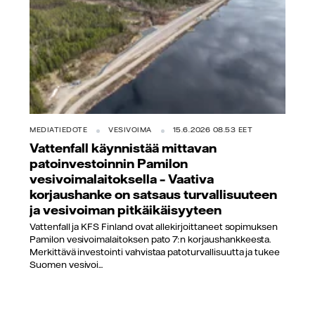
MEDIATIEDOTE
VESIVOIMA
15.6.2026 08.53 EET
Vattenfall käynnistää mittavan
patoinvestoinnin Pamilon
vesivoimalaitoksella – Vaativa
korjaushanke on satsaus turvallisuuteen
ja vesivoiman pitkäikäisyyteen
Vattenfall ja KFS Finland ovat allekirjoittaneet sopimuksen
Pamilon vesivoimalaitoksen pato 7:n korjaushankkeesta.
Merkittävä investointi vahvistaa patoturvallisuutta ja tukee
Suomen vesivoi...