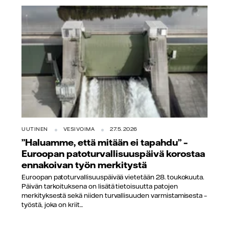
UUTINEN
VESIVOIMA
27.5.2026
”Haluamme, että mitään ei tapahdu” –
Euroopan patoturvallisuuspäivä korostaa
ennakoivan työn merkitystä
Euroopan patoturvallisuuspäivää vietetään 28. toukokuuta.
Päivän tarkoituksena on lisätä tietoisuutta patojen
merkityksestä sekä niiden turvallisuuden varmistamisesta –
työstä, joka on kriit...