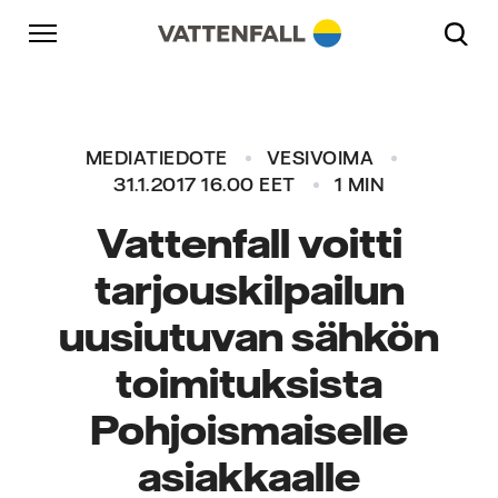
Skip to content
Päänavigaatioon
Siirry alatunnisteeseen
Päänavigaatioon
MEDIATIEDOTE
VESIVOIMA
31.1.2017 16.00 EET
1 MIN
Vattenfall voitti
tarjouskilpailun
uusiutuvan sähkön
toimituksista
Pohjoismaiselle
asiakkaalle