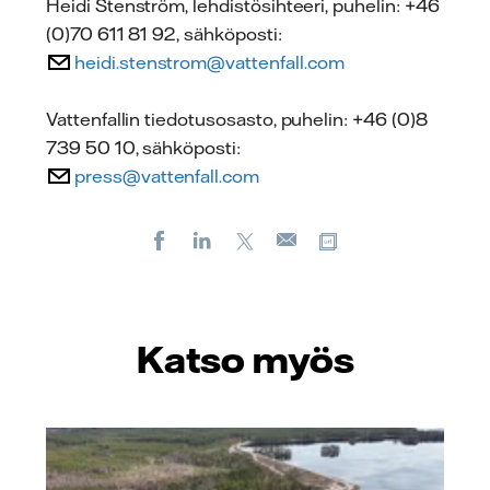
Heidi Stenström, lehdistösihteeri, puhelin: +46
(0)70 611 81 92, sähköposti:
heidi.stenstrom@vattenfall.com
Vattenfallin tiedotusosasto, puhelin: +46 (0)8
739 50 10, sähköposti:
press@vattenfall.com
Facebook
LinkedIn
X
Kopioi url-osoite
Sähköposti
Katso myös