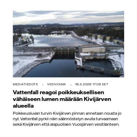
MEDIATIEDOTE
VESIVOIMA
18.3.2026 17.08 EET
Vattenfall reagoi poikkeuksellisen
vähäiseen lumen määrään Kivijärven
alueella
Poikkeusluvan turvin Kivijärven pinnan annetaan nousta jo
nyt. Vattenfall pyrkii näin säännöstelyn avulla turvaamaan
sekä Kivijärven että alapuolisen Vuosjärven vesitilanteen.