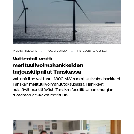
MEDIATIEDOTE
TUULIVOIMA
4.8.2026 12.03 EET
Vattenfall voitti
merituulivoimahankkeiden
tarjouskilpailut Tanskassa
Vattenfall on voittanut 1800 MW:n merituulivoimahankkeet
Tanskan merituulivoimahuutokaupassa. Hankkeet
edistävät merkittävästi Tanskan fossiilittoman energian
tuotantoa ja tukevat merituuliv...