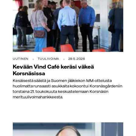
UUTINEN
TUULIVOIMA
29.5.2026
Kevään Vind Café keräsi väkeä
Korsnäsissa
Kesäisestä säästä ja Suomen jääkiekon MM-ottelusta
huolimatta runsaasti asukkaita kokoontui Korsnäsgårdeniin
torstaina 21. toukokuuta keskustelemaan Korsnäsin
merituulivoimahankkeesta.