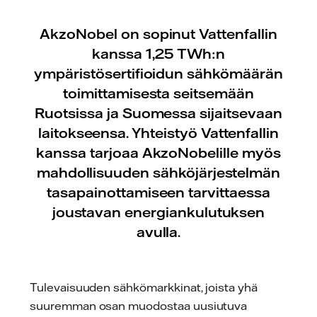
AkzoNobel on sopinut Vattenfallin
kanssa 1,25 TWh:n
ympäristösertifioidun sähkömäärän
toimittamisesta seitsemään
Ruotsissa ja Suomessa sijaitsevaan
laitokseensa. Yhteistyö Vattenfallin
kanssa tarjoaa AkzoNobelille myös
mahdollisuuden sähköjärjestelmän
tasapainottamiseen tarvittaessa
joustavan energiankulutuksen
avulla.
Tulevaisuuden sähkömarkkinat, joista yhä
suuremman osan muodostaa uusiutuva