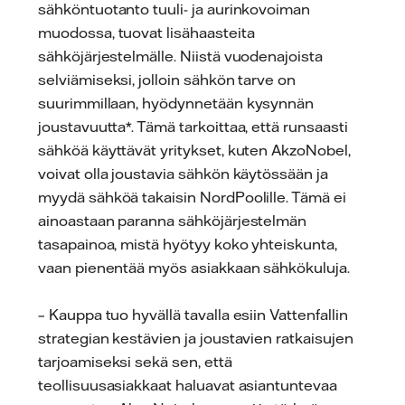
sähköntuotanto tuuli- ja aurinkovoiman
muodossa, tuovat lisähaasteita
sähköjärjestelmälle. Niistä vuodenajoista
selviämiseksi, jolloin sähkön tarve on
suurimmillaan, hyödynnetään kysynnän
joustavuutta*. Tämä tarkoittaa, että runsaasti
sähköä käyttävät yritykset, kuten AkzoNobel,
voivat olla joustavia sähkön käytössään ja
myydä sähköä takaisin NordPoolille. Tämä ei
ainoastaan paranna sähköjärjestelmän
tasapainoa, mistä hyötyy koko yhteiskunta,
vaan pienentää myös asiakkaan sähkökuluja.
– Kauppa tuo hyvällä tavalla esiin Vattenfallin
strategian kestävien ja joustavien ratkaisujen
tarjoamiseksi sekä sen, että
teollisuusasiakkaat haluavat asiantuntevaa