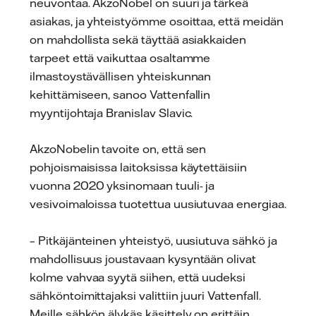
neuvontaa. AkzoNobel on suuri ja tärkeä
asiakas, ja yhteistyömme osoittaa, että meidän
on mahdollista sekä täyttää asiakkaiden
tarpeet että vaikuttaa osaltamme
ilmastoystävällisen yhteiskunnan
kehittämiseen, sanoo Vattenfallin
myyntijohtaja Branislav Slavic.
AkzoNobelin tavoite on, että sen
pohjoismaisissa laitoksissa käytettäisiin
vuonna 2020 yksinomaan tuuli- ja
vesivoimaloissa tuotettua uusiutuvaa energiaa.
– Pitkäjänteinen yhteistyö, uusiutuva sähkö ja
mahdollisuus joustavaan kysyntään olivat
kolme vahvaa syytä siihen, että uudeksi
sähköntoimittajaksi valittiin juuri Vattenfall.
Meille sähkön älykäs käsittely on erittäin