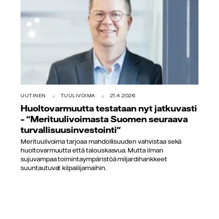
UUTINEN
TUULIVOIMA
21.4.2026
Huoltovarmuutta testataan nyt jatkuvasti
– "Merituulivoimasta Suomen seuraava
turvallisuusinvestointi"
Merituulivoima tarjoaa mahdollisuuden vahvistaa sekä
huoltovarmuutta että talouskasvua. Mutta ilman
sujuvampaa toimintaympäristöä miljardihankkeet
suuntautuvat kilpailijamaihin.