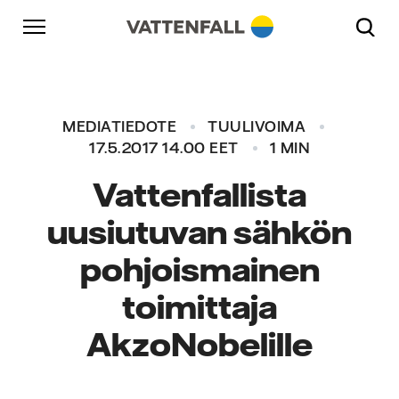
Skip to content
Päänavigaatioon
Siirry alatunnisteeseen
Päänavigaatioon
MEDIATIEDOTE
TUULIVOIMA
17.5.2017 14.00 EET
1 MIN
Vattenfallista
uusiutuvan sähkön
pohjoismainen
toimittaja
AkzoNobelille