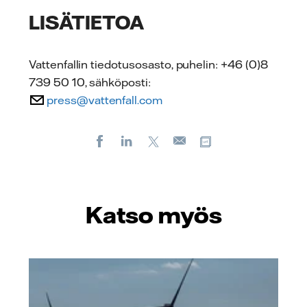
LISÄTIETOA
Vattenfallin tiedotusosasto, puhelin: +46 (0)8
739 50 10, sähköposti:
press@vattenfall.com
Facebook
LinkedIn
X
Kopioi url-osoite
Sähköposti
Katso myös