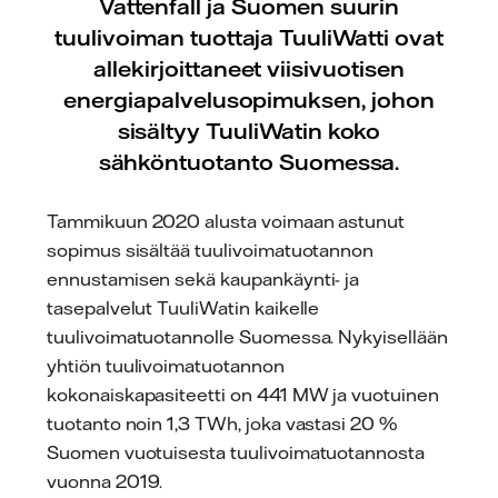
Vattenfall ja Suomen suurin
tuulivoiman tuottaja TuuliWatti ovat
allekirjoittaneet viisivuotisen
energiapalvelusopimuksen, johon
sisältyy TuuliWatin koko
sähköntuotanto Suomessa.
Tammikuun 2020 alusta voimaan astunut
sopimus sisältää tuulivoimatuotannon
ennustamisen sekä kaupankäynti- ja
tasepalvelut TuuliWatin kaikelle
tuulivoimatuotannolle Suomessa. Nykyisellään
yhtiön tuulivoimatuotannon
kokonaiskapasiteetti on 441 MW ja vuotuinen
tuotanto noin 1,3 TWh, joka vastasi 20 %
Suomen vuotuisesta tuulivoimatuotannosta
vuonna 2019.