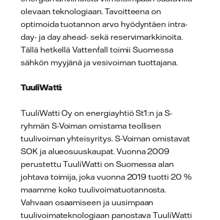
olevaan teknologiaan. Tavoitteena on
optimoida tuotannon arvo hyödyntäen intra-
day- ja day ahead- sekä reservimarkkinoita.
Tällä hetkellä Vattenfall toimii Suomessa
sähkön myyjänä ja vesivoiman tuottajana.
TuuliWatti:
TuuliWatti Oy on energiayhtiö St1:n ja S-
ryhmän S-Voiman omistama teollisen
tuulivoiman yhteisyritys. S-Voiman omistavat
SOK ja alueosuuskaupat. Vuonna 2009
perustettu TuuliWatti on Suomessa alan
johtava toimija, joka vuonna 2019 tuotti 20 %
maamme koko tuulivoimatuotannosta.
Vahvaan osaamiseen ja uusimpaan
tuulivoimateknologiaan panostava TuuliWatti