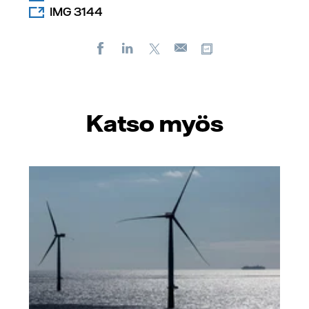
IMG 3144
Facebook
LinkedIn
X
Kopioi url-osoite
Sähköposti
Katso myös