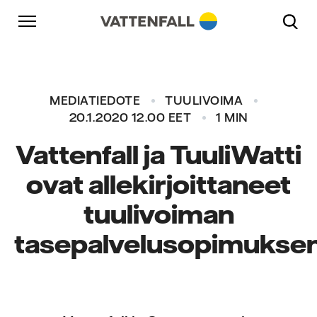
Skip to content
Päänavigaatioon
Siirry alatunnisteeseen
Päänavigaatioon
MEDIATIEDOTE
TUULIVOIMA
20.1.2020 12.00 EET
1 MIN
Vattenfall ja TuuliWatti
ovat allekirjoittaneet
tuulivoiman
tasepalvelusopimukse