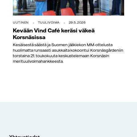
UUTINEN
TUULIVOIMA
29.5.2026
Kevään Vind Café keräsi väkeä
Korsnäsissa
Kesäisestä säästä ja Suomen jääkiekon MM-ottelusta
huolimatta runsaasti asukkaita kokoontui Korsnäsgårdeniin
torstaina 21. toukokuuta keskustelemaan Korsnäsin
merituulivoimahankkeesta.