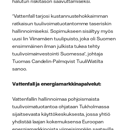
halutun riskitason saavuttamiseksi.
“Vattenfall tarjosi kustannustehokkaimman
ratkaisun tuulivoimatuotantomme taseriskin
hallinnoimiseksi. Sopimukseen sisältyy myös
uusi Iin Viinamäen tuulipuisto, joka oli Suomen
ensimmäinen ilman julkista tukea tehty
tuulivoimainvestointi Suomessa“, johtaja
Tuomas Candelin-Palmqvist TuuliWatilta
sanoo.
Vattenfall ja energiamarkkinapalvelut:
Vattenfallin hallinnoimaa pohjoismaista
tuulivoimatuotantoa ohjataan Tukholmassa
sijaitsevasta käyttökeskuksesta, jossa yhtiö
yhdistää laajan kokemuksensa Euroopan
energiamarkkinoista viimeisimpään saatavilla