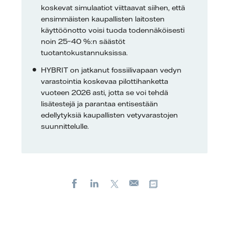
koskevat simulaatiot viittaavat siihen, että
ensimmäisten kaupallisten laitosten
käyttöönotto voisi tuoda todennäköisesti
noin 25–40 %:n säästöt
tuotantokustannuksissa.
HYBRIT on jatkanut fossiilivapaan vedyn
varastointia koskevaa pilottihanketta
vuoteen 2026 asti, jotta se voi tehdä
lisätestejä ja parantaa entisestään
edellytyksiä kaupallisten vetyvarastojen
suunnittelulle.
Facebook
LinkedIn
X
Kopioi url-osoite
Sähköposti