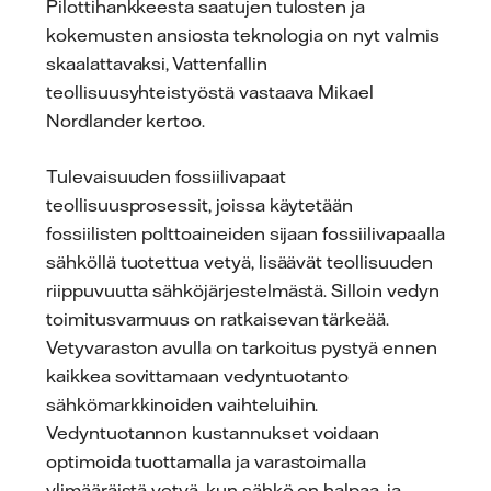
Pilottihankkeesta saatujen tulosten ja
kokemusten ansiosta teknologia on nyt valmis
skaalattavaksi, Vattenfallin
teollisuusyhteistyöstä vastaava Mikael
Nordlander kertoo.
Tulevaisuuden fossiilivapaat
teollisuusprosessit, joissa käytetään
fossiilisten polttoaineiden sijaan fossiilivapaalla
sähköllä tuotettua vetyä, lisäävät teollisuuden
riippuvuutta sähköjärjestelmästä. Silloin vedyn
toimitusvarmuus on ratkaisevan tärkeää.
Vetyvaraston avulla on tarkoitus pystyä ennen
kaikkea sovittamaan vedyntuotanto
sähkömarkkinoiden vaihteluihin.
Vedyntuotannon kustannukset voidaan
optimoida tuottamalla ja varastoimalla
ylimääräistä vetyä, kun sähkö on halpaa, ja