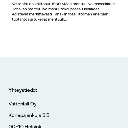
Vattenfall on voittanut 1800 MW:n merituulivoimahankkeet
Tanskan merituulivoimahuutokaupassa. Hankkeet
edistävät merkittävästi Tanskan fossiilittoman energian
tuotantoa ja tukevat merituuliv...
Yhteystiedot
Vattenfall Oy
Konepajankuja 3 B
00510 Helsinki