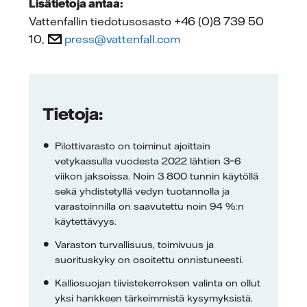
Lisätietoja antaa:
Vattenfallin tiedotusosasto +46 (0)8 739 50
10,
press@vattenfall.com
Tietoja:
Pilottivarasto on toiminut ajoittain
vetykaasulla vuodesta 2022 lähtien 3–6
viikon jaksoissa. Noin 3 800 tunnin käytöllä
sekä yhdistetyllä vedyn tuotannolla ja
varastoinnilla on saavutettu noin 94 %:n
käytettävyys.
Varaston turvallisuus, toimivuus ja
suorituskyky on osoitettu onnistuneesti.
Kalliosuojan tiivistekerroksen valinta on ollut
yksi hankkeen tärkeimmistä kysymyksistä.