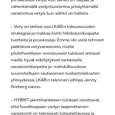
vähentämällä vedyntuotantoa ja käyttämällä
varastoitua vetyä, kun sähkö on kallista.
– Vety on tärkeä osa LKAB:n tulevaisuuden
strategiaa ja matkaa kohti hiilidioksidivapaita
tuotteita ja prosesseja. Emme ole vielä tehneet
päätöksiä vetyvarastosta, mutta
pilottihankkeen onnistuneet tulokset antavat
meille hyvät edellytykset tarkastella
varastointitarpeita ja -mahdollisuuksia
suunniteltujen rautasienen tuotantolaitosten
yhteydessä, LKAB:n tekninen johtaja Jenny
Greberg sanoo.
– HYBRIT-pilottihankkeen tulokset osoittavat,
että fossiilivapaan vedyn laajamittainen
varastointi on teknisesti toteutettavissa ja