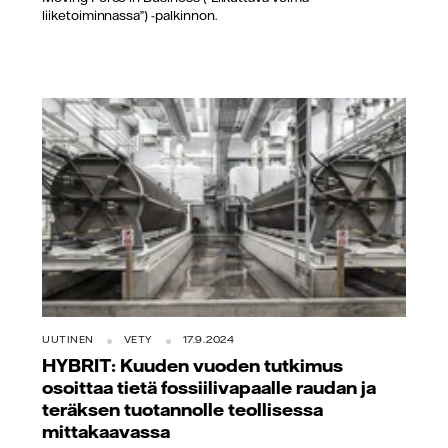
liiketoiminnassa”) -palkinnon.
UUTINEN
VETY
17.9.2024
HYBRIT: Kuuden vuoden tutkimus
osoittaa tietä fossiilivapaalle raudan ja
teräksen tuotannolle teollisessa
mittakaavassa