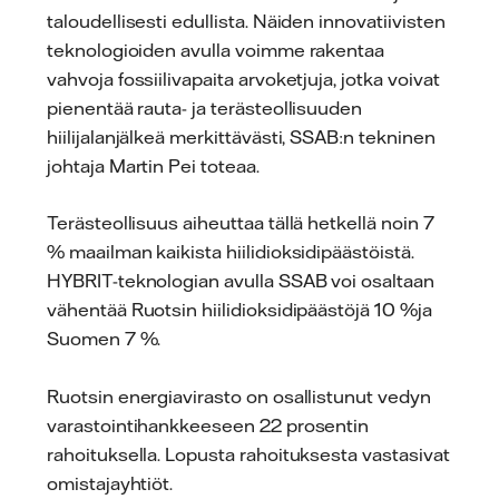
taloudellisesti edullista. Näiden innovatiivisten
teknologioiden avulla voimme rakentaa
vahvoja fossiilivapaita arvoketjuja, jotka voivat
pienentää rauta- ja terästeollisuuden
hiilijalanjälkeä merkittävästi, SSAB:n tekninen
johtaja Martin Pei toteaa.
Terästeollisuus aiheuttaa tällä hetkellä noin 7
% maailman kaikista hiilidioksidipäästöistä.
HYBRIT-teknologian avulla SSAB voi osaltaan
vähentää Ruotsin hiilidioksidipäästöjä 10 %ja
Suomen 7 %.
Ruotsin energiavirasto on osallistunut vedyn
varastointihankkeeseen 22 prosentin
rahoituksella. Lopusta rahoituksesta vastasivat
omistajayhtiöt.