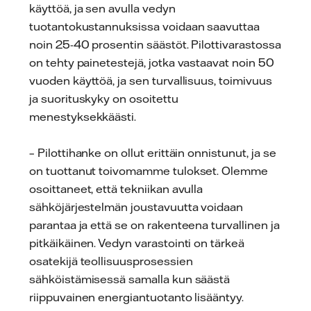
käyttöä, ja sen avulla vedyn
tuotantokustannuksissa voidaan saavuttaa
noin 25-40 prosentin säästöt. Pilottivarastossa
on tehty painetestejä, jotka vastaavat noin 50
vuoden käyttöä, ja sen turvallisuus, toimivuus
ja suorituskyky on osoitettu
menestyksekkäästi.
– Pilottihanke on ollut erittäin onnistunut, ja se
on tuottanut toivomamme tulokset. Olemme
osoittaneet, että tekniikan avulla
sähköjärjestelmän joustavuutta voidaan
parantaa ja että se on rakenteena turvallinen ja
pitkäikäinen. Vedyn varastointi on tärkeä
osatekijä teollisuusprosessien
sähköistämisessä samalla kun säästä
riippuvainen energiantuotanto lisääntyy.