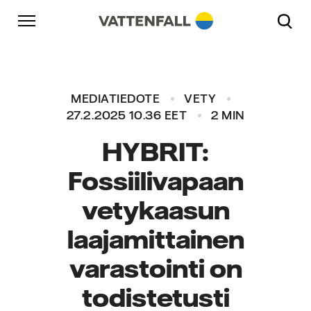
Skip to content
Päänavigaatioon
Siirry alatunnisteeseen
Päänavigaatioon
MEDIATIEDOTE
VETY
27.2.2025 10.36 EET
2 MIN
HYBRIT:
Fossiilivapaan
vetykaasun
laajamittainen
varastointi on
todistetusti