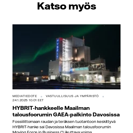
Katso myös
MEDIATIEDOTE
VASTUULLISUUS JA YMPÄRISTÖ
24.1.2025 10.01 EET
HYBRIT-hankkeelle Maailman
talousfoorumin GAEA-palkinto Davosissa
Fossiilittomaan raudan ja teräksen tuotantoon keskittyvä
HYBRIT-hanke sai Davosissa Maailman talousfoorumin
Moving Force in Business (”Liikuttava voima