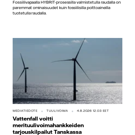
Fossiilivapaalla HYBRIT-prosessilla valmistetulla raudalla on
paremmat ominaisuudet kuin fossiilisilla polttoaineilla
tuotetulla raudalla.
MEDIATIEDOTE
TUULIVOIMA
4.8.2026 12.03 EET
Vattenfall voitti
merituulivoimahankkeiden
tarjouskilpailut Tanskassa