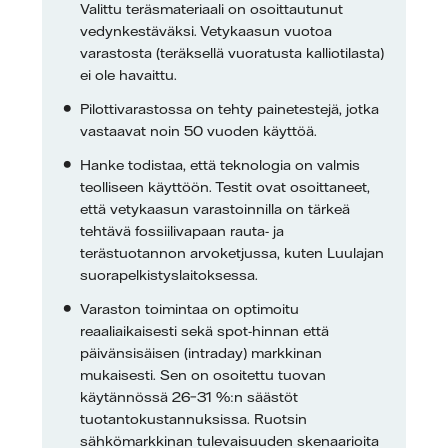
Valittu teräsmateriaali on osoittautunut
vedynkestäväksi. Vetykaasun vuotoa
varastosta (teräksellä vuoratusta kalliotilasta)
ei ole havaittu.
Pilottivarastossa on tehty painetestejä, jotka
vastaavat noin 50 vuoden käyttöä.
Hanke todistaa, että teknologia on valmis
teolliseen käyttöön. Testit ovat osoittaneet,
että vetykaasun varastoinnilla on tärkeä
tehtävä fossiilivapaan rauta- ja
terästuotannon arvoketjussa, kuten Luulajan
suorapelkistyslaitoksessa.
Varaston toimintaa on optimoitu
reaaliaikaisesti sekä spot-hinnan että
päivänsisäisen (intraday) markkinan
mukaisesti. Sen on osoitettu tuovan
käytännössä 26–31 %:n säästöt
tuotantokustannuksissa. Ruotsin
sähkömarkkinan tulevaisuuden skenaarioita