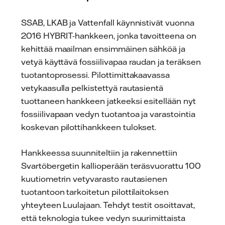
SSAB, LKAB ja Vattenfall käynnistivät vuonna
2016 HYBRIT-hankkeen, jonka tavoitteena on
kehittää maailman ensimmäinen sähköä ja
vetyä käyttävä fossiilivapaa raudan ja teräksen
tuotantoprosessi. Pilottimittakaavassa
vetykaasulla pelkistettyä rautasientä
tuottaneen hankkeen jatkeeksi esitellään nyt
fossiilivapaan vedyn tuotantoa ja varastointia
koskevan pilottihankkeen tulokset.
Hankkeessa suunniteltiin ja rakennettiin
Svartöbergetin kallioperään teräsvuorattu 100
kuutiometrin vetyvarasto rautasienen
tuotantoon tarkoitetun pilottilaitoksen
yhteyteen Luulajaan. Tehdyt testit osoittavat,
että teknologia tukee vedyn suurimittaista