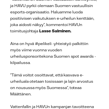
ja HAVU pyrkii olemaan Suomen vastuullisin
esports-organisaatio. Haluamme luoda
positiivisen vaikutuksen e-urheilun kenttään,
joka aidosti näkyy”, kommentoi HAVUn
toimitusjohtaja
Lasse Salminen.
Aina on hyvä #pelikeli -yhteistyö palkittiin
myös viime vuonna vuoden
urheilusponsoritekona Suomen spot awards -
kilpailussa.
”Tämä voitot osoittavat, että kasvava e-
urheiluala otetaan tosissaan ja lajin arvostus
on nousussa myös Suomessa”, toteaa
Määttänen.
Vattenfallin ja HAVUn kampanjan tavoitteena