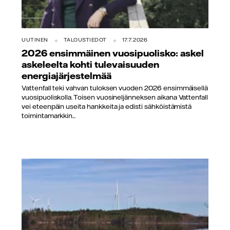
UUTINEN
TALOUSTIEDOT
17.7.2026
2026 ensimmäinen vuosipuolisko: askel
askeleelta kohti tulevaisuuden
energiajärjestelmää
Vattenfall teki vahvan tuloksen vuoden 2026 ensimmäisellä
vuosipuoliskolla. Toisen vuosineljänneksen aikana Vattenfall
vei eteenpäin useita hankkeita ja edisti sähköistämistä
toimintamarkkin...