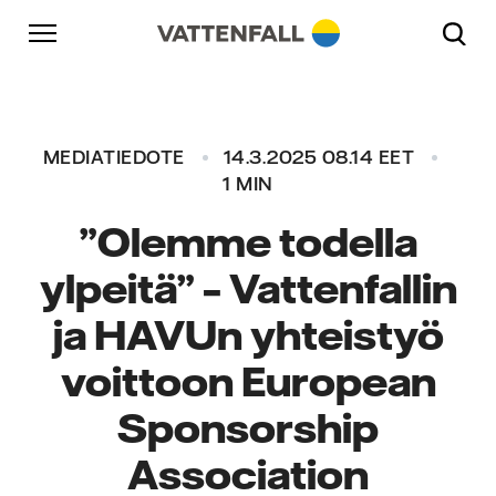
Skip to content
Päänavigaatioon
Siirry alatunnisteeseen
Päänavigaatioon
MEDIATIEDOTE
14.3.2025 08.14 EET
1 MIN
”Olemme todella
ylpeitä” – Vattenfallin
ja HAVUn yhteistyö
voittoon European
Sponsorship
Association