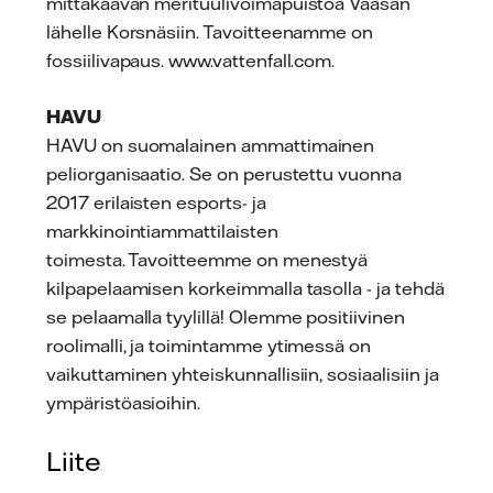
mittakaavan merituulivoimapuistoa Vaasan
lähelle Korsnäsiin. Tavoitteenamme on
fossiilivapaus. www.vattenfall.com.
HAVU
HAVU on suomalainen ammattimainen
peliorganisaatio. Se on perustettu vuonna
2017 erilaisten esports- ja
markkinointiammattilaisten
toimesta. Tavoitteemme on menestyä
kilpapelaamisen korkeimmalla tasolla - ja tehdä
se pelaamalla tyylillä! Olemme positiivinen
roolimalli, ja toimintamme ytimessä on
vaikuttaminen yhteiskunnallisiin, sosiaalisiin ja
ympäristöasioihin.
Liite