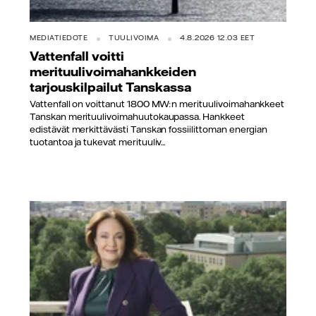
MEDIATIEDOTE
TUULIVOIMA
4.8.2026 12.03 EET
Vattenfall voitti
merituulivoimahankkeiden
tarjouskilpailut Tanskassa
Vattenfall on voittanut 1800 MW:n merituulivoimahankkeet
Tanskan merituulivoimahuutokaupassa. Hankkeet
edistävät merkittävästi Tanskan fossiilittoman energian
tuotantoa ja tukevat merituuliv...