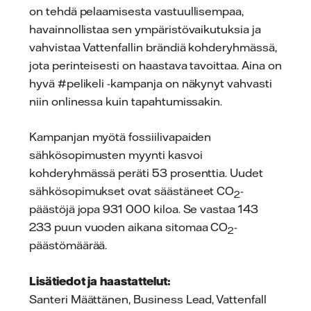
on tehdä pelaamisesta vastuullisempaa,
havainnollistaa sen ympäristövaikutuksia ja
vahvistaa Vattenfallin brändiä kohderyhmässä,
jota perinteisesti on haastava tavoittaa. Aina on
hyvä #pelikeli -kampanja on näkynyt vahvasti
niin onlinessa kuin tapahtumissakin.
Kampanjan myötä fossiilivapaiden
sähkösopimusten myynti kasvoi
kohderyhmässä peräti 53 prosenttia. Uudet
sähkösopimukset ovat säästäneet CO
-
2
päästöjä jopa 931 000 kiloa. Se vastaa 143
233 puun vuoden aikana sitomaa CO
-
2
päästömäärää.
Lisätiedot ja haastattelut:
Santeri Määttänen, Business Lead, Vattenfall