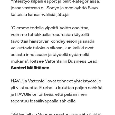
Yhteistyö kilpaili esport ja pelit -kategoriassa,
jossa vastassa oli Sonyn ja mediayhtiö Skyn
kaltaisia kansainvälisiä jättejä.
”Olemme todella ylpeitä. Voitto osoittaa,
voimme tehokkaalla resurssien käytöllä
tavoittaa haastavan kohdeyleisön ja saada
vaikuttavia tuloksia aikaan, kun kaikki ovat
asiasta innoissaan ja täydellä sydämellä
mukana”, iloitsee Vattenfallin Business Lead
Santeri Määttänen
.
HAVU ja Vattenfall ovat tehneet yhteistyötä jo
yli viisi vuotta. E-urheilu kuluttaa paljon sähköä
ja HAVUlle on tärkeää, että pelaaminen
tapahtuu fossiilivapaalla sähköllä.
"Vattenfall on Suomen vastuullisin sähköyhtiö,