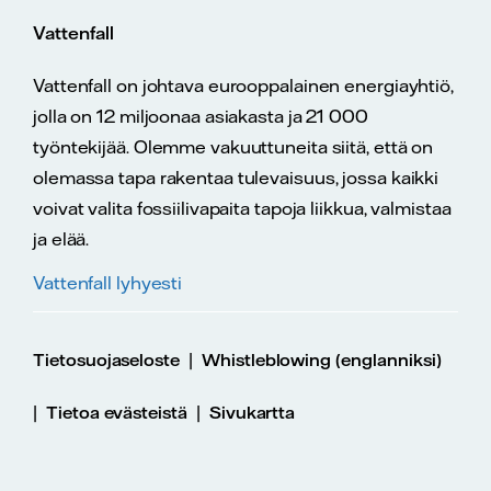
Vattenfall
Vattenfall on johtava eurooppalainen energiayhtiö,
jolla on 12 miljoonaa asiakasta ja 21 000
työntekijää. Olemme vakuuttuneita siitä, että on
olemassa tapa rakentaa tulevaisuus, jossa kaikki
voivat valita fossiilivapaita tapoja liikkua, valmistaa
ja elää.
Vattenfall lyhyesti
|
Tietosuojaseloste
Whistleblowing (englanniksi)
|
|
Tietoa evästeistä
Sivukartta