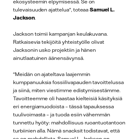
ekosysteemin elpymisessä. Se on
tulevaisuuden ajattelua", toteaa
Samuel L.
Jackson
.
Jackson toimii kampanjan keulakuvana.
Ratkaisevia tekijöitä yhteistyölle olivat
Jacksonin usko projektiin ja hänen
ainutlaatuinen äänensävynsä.
"Meidän on ajateltava laajemmin
kumppanuuksia fossiilivapauden tavoittelussa
ja siinä, miten viestimme edistymisestämme.
Tavoitteemme oli haastaa kielteisiä käsityksiä
eri energiamuodoista – tässä tapauksessa
tuulivoimasta – ja tuoda esiin vähemmän
tunnettu hyöty: mahdollisuus ruoantuotantoon
turbiinien alla. Nämä snacksit todistavat, että
se on mahdollista. Samuel L. Jackson on