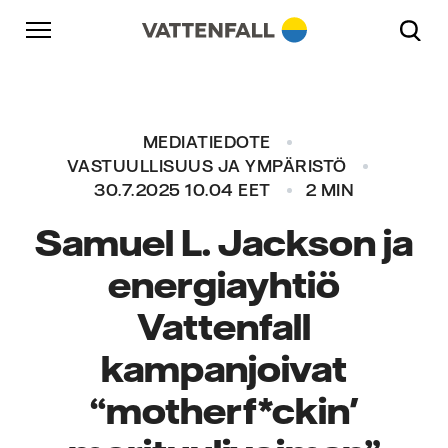
Skip to content
Päänavigaatioon
Siirry alatunnisteeseen
Päänavigaatioon
MEDIATIEDOTE
VASTUULLISUUS JA YMPÄRISTÖ
30.7.2025 10.04 EET
2 MIN
Samuel L. Jackson ja
energiayhtiö
Vattenfall
kampanjoivat
“motherf*ckin'