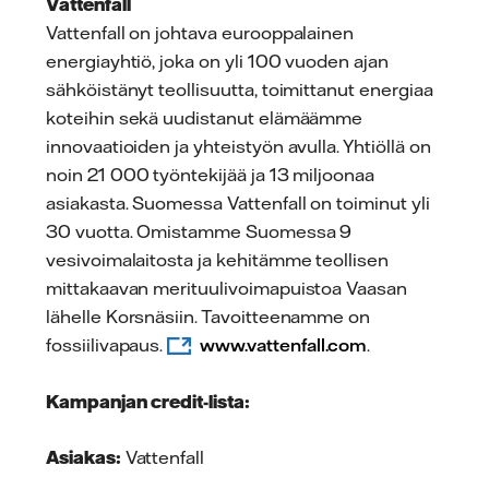
Vattenfall
Vattenfall on johtava eurooppalainen
energiayhtiö, joka on yli 100 vuoden ajan
sähköistänyt teollisuutta, toimittanut energiaa
koteihin sekä uudistanut elämäämme
innovaatioiden ja yhteistyön avulla. Yhtiöllä on
noin 21 000 työntekijää ja 13 miljoonaa
asiakasta. Suomessa Vattenfall on toiminut yli
30 vuotta. Omistamme Suomessa 9
vesivoimalaitosta ja kehitämme teollisen
mittakaavan merituulivoimapuistoa Vaasan
lähelle Korsnäsiin. Tavoitteenamme on
fossiilivapaus.
www.vattenfall.com
.
Kampanjan credit-lista:
Asiakas:
Vattenfall