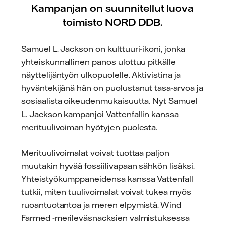
Kampanjan on suunnitellut luova
toimisto NORD DDB.
Samuel L. Jackson on kulttuuri-ikoni, jonka
yhteiskunnallinen panos ulottuu pitkälle
näyttelijäntyön ulkopuolelle. Aktivistina ja
hyväntekijänä hän on puolustanut tasa-arvoa ja
sosiaalista oikeudenmukaisuutta. Nyt Samuel
L. Jackson kampanjoi Vattenfallin kanssa
merituulivoiman hyötyjen puolesta.
Merituulivoimalat voivat tuottaa paljon
muutakin hyvää fossiilivapaan sähkön lisäksi.
Yhteistyökumppaneidensa kanssa Vattenfall
tutkii, miten tuulivoimalat voivat tukea myös
ruoantuotantoa ja meren elpymistä. Wind
Farmed -merileväsnacksien valmistuksessa