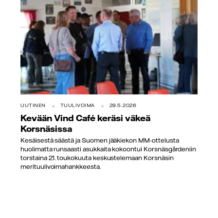
UUTINEN
TUULIVOIMA
29.5.2026
Kevään Vind Café keräsi väkeä
Korsnäsissa
Kesäisestä säästä ja Suomen jääkiekon MM-ottelusta
huolimatta runsaasti asukkaita kokoontui Korsnäsgårdeniin
torstaina 21. toukokuuta keskustelemaan Korsnäsin
merituulivoimahankkeesta.