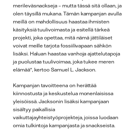
merileväsnackseja – mutta tässä sitä ollaan, ja
olen täysillä mukana. Tämän kampanjan avulla
meillä on mahdollisuus haastaa ihmisten
käsityksiä tuulivoimasta ja esitellä tärkeä
projekti, joka opettaa, mitä nämä jättiläiset
voivat meille tarjota fossiilivapaan sähkön
lisäksi. Haluan haastaa vanhoja ajattelutapoja
ja puolustaa tuulivoimaa, joka tukee meren
elämää", kertoo Samuel L. Jackson.
Kampanjan tavoitteena on herättää
kiinnostusta ja keskustelua monenlaisissa
yleisöissä. Jacksonin lisäksi kampanjaan
sisältyy paikallisia
vaikuttajayhteistyöprojekteja, joissa luodaan
omia tulkintoja kampanjasta ja snackseista.