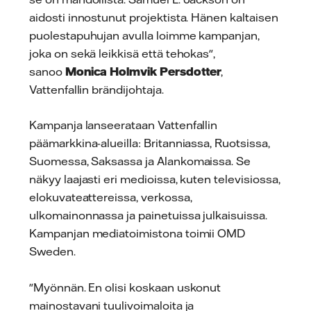
aidosti innostunut projektista. Hänen kaltaisen
puolestapuhujan avulla loimme kampanjan,
joka on sekä leikkisä että tehokas",
sanoo
Monica Holmvik Persdotter
,
Vattenfallin brändijohtaja.
Kampanja lanseerataan Vattenfallin
päämarkkina-alueilla: Britanniassa, Ruotsissa,
Suomessa, Saksassa ja Alankomaissa. Se
näkyy laajasti eri medioissa, kuten televisiossa,
elokuvateattereissa, verkossa,
ulkomainonnassa ja painetuissa julkaisuissa.
Kampanjan mediatoimistona toimii OMD
Sweden.
"Myönnän. En olisi koskaan uskonut
mainostavani tuulivoimaloita ja