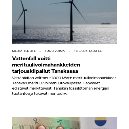
MEDIATIEDOTE
TUULIVOIMA
4.8.2026 12.03 EET
Vattenfall voitti
merituulivoimahankkeiden
tarjouskilpailut Tanskassa
Vattenfall on voittanut 1800 MW:n merituulivoimahankkeet
Tanskan merituulivoimahuutokaupassa. Hankkeet
edistävät merkittävästi Tanskan fossiilittoman energian
tuotantoa ja tukevat merituuliv...