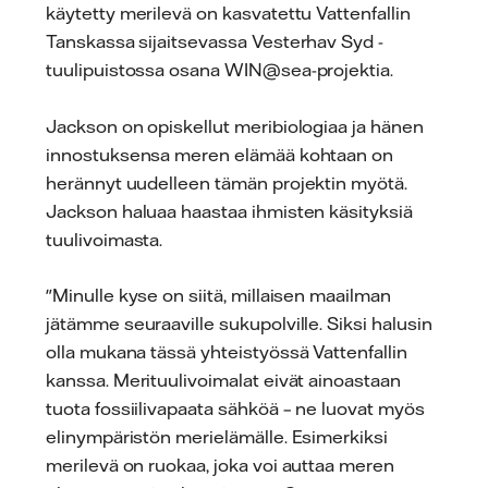
käytetty merilevä on kasvatettu Vattenfallin
Tanskassa sijaitsevassa Vesterhav Syd -
tuulipuistossa osana WIN@sea-projektia.
Jackson on opiskellut meribiologiaa ja hänen
innostuksensa meren elämää kohtaan on
herännyt uudelleen tämän projektin myötä.
Jackson haluaa haastaa ihmisten käsityksiä
tuulivoimasta.
"Minulle kyse on siitä, millaisen maailman
jätämme seuraaville sukupolville. Siksi halusin
olla mukana tässä yhteistyössä Vattenfallin
kanssa. Merituulivoimalat eivät ainoastaan
tuota fossiilivapaata sähköä – ne luovat myös
elinympäristön merielämälle. Esimerkiksi
merilevä on ruokaa, joka voi auttaa meren