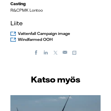
Casting
R&CPMK Lontoo
Liite
Vattenfall Campaign image
Windfarmed OOH
Facebook
LinkedIn
X
Kopioi url-osoite
Sähköposti
Katso myös