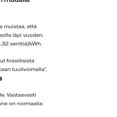
a muistaa, että
solla läpi vuoden.
,32 senttiä/kWh.
 fossiilisista
aan tuulivoimalla”,
g
.
le. Vastaavasti
anne on normaalia