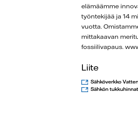
elämäämme innovaat
työntekijää ja 14 
vuotta. Omistamme
mittakaavan merit
fossiilivapaus. www
Liite
Sähköverkko Vattenf
Sähkön tukkuhinnat