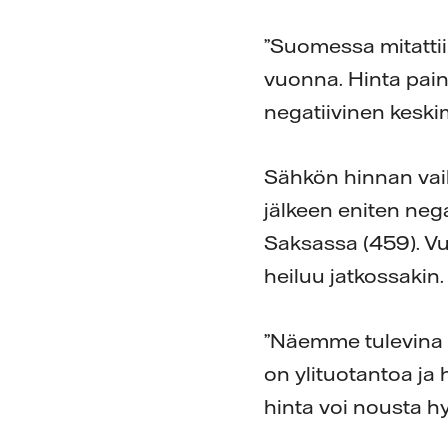
”Suomessa mitattii
vuonna. Hinta pain
negatiivinen keskim
Sähkön hinnan vai
jälkeen eniten nega
Saksassa (459). V
heiluu jatkossakin.
”Näemme tulevina v
on ylituotantoa ja 
hinta voi nousta h