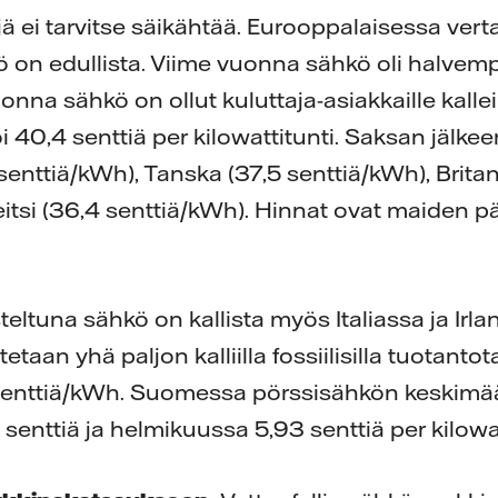
jä ei tarvitse säikähtää. Eurooppalaisessa vert
 on edullista. Viime vuonna sähkö oli halvem
vuonna
sähkö on ollut kuluttaja-asiakkaille kall
 40,4 senttiä per kilowattitunti. Saksan jälke
 senttiä/kWh), Tanska (37,5 senttiä/kWh), Brita
eitsi (36,4 senttiä/kWh). Hinnat ovat maiden
teltuna sähkö on kallista myös Italiassa ja Irla
taan yhä paljon kalliilla fossiilisilla tuotantot
 senttiä/kWh. Suomessa pörssisähkön keskimää
enttiä ja helmikuussa 5,93 senttiä per kilowat