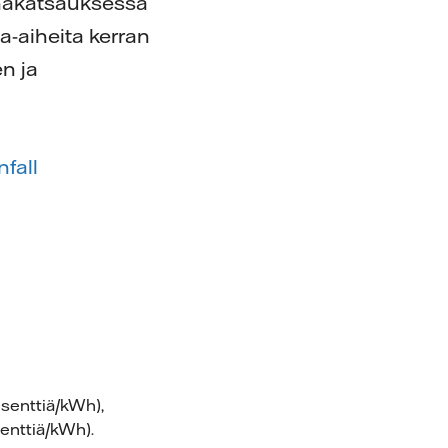
inakatsauksessa
a-aiheita kerran
n ja
fall
 senttiä/kWh),
enttiä/kWh).