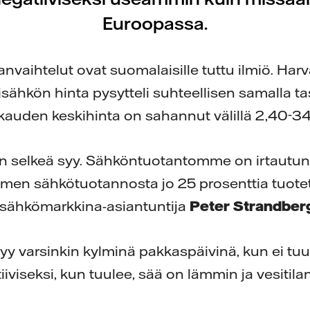
Euroopassa.
vaihtelut ovat suomalaisille tuttu ilmiö. Harv
sähkön hinta pysytteli suhteellisen samalla ta
auden keskihinta on sahannut välillä 2,40-34
on selkeä syy. Sähköntuotantomme on irtautunut
omen sähkötuotannosta jo 25 prosenttia tuotet
n sähkömarkkina-asiantuntija
Peter Strandber
tyy varsinkin kylminä pakkaspäivinä, kun ei tuu
iiviseksi, kun tuulee, sää on lämmin ja vesitil