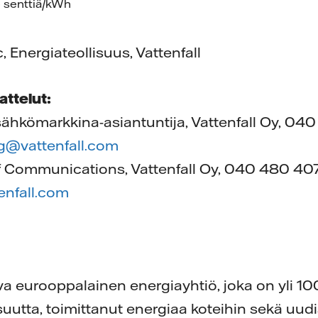
5 senttiä/kWh
, Energiateollisuus, Vattenfall
attelut:
sähkömarkkina-asiantuntija, Vattenfall Oy, 04
rg@vattenfall.com
of Communications, Vattenfall Oy, 040 480 40
tenfall.com
ava eurooppalainen energiayhtiö, joka on yli 1
suutta, toimittanut energiaa koteihin sekä uud