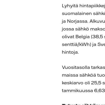
Lyhyitä hintapiikke
suomalainen sähkö
ja Norjassa. Alku
jossa sähkö maksoi
olivat Belgia (38,5
senttiä/kWh) ja Sv
hintoja.
Vuositasolla tarkas
maissa sähköä tuote
keskiarvo oli 25,5
tammikuussa 6,63 s