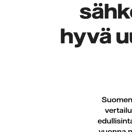
sähkö
hyvä u
Suomen 
vertail
edullisin
vuonna n