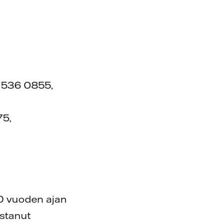
0 536 0855,
75,
00 vuoden ajan
istanut