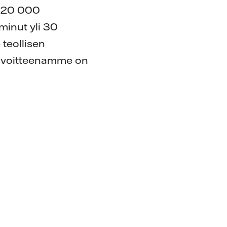
n 20 000
minut yli 30
teollisen
Tavoitteenamme on
e