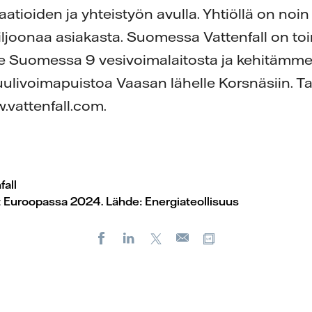
ioiden ja yhteistyön avulla. Yhtiöllä on noi
miljoonaa asiakasta. Suomessa Vattenfall on toi
 Suomessa 9 vesivoimalaitosta ja kehitämme 
uulivoimapuistoa Vaasan lähelle Korsnäsiin. 
.vattenfall.com.
all
 Euroopassa 2024. Lähde: Energiateollisuus
Facebook
LinkedIn
X
Kopioi url-osoit
Sähköposti