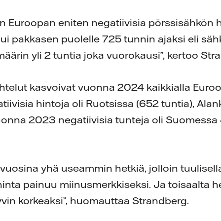
n Euroopan eniten negatiivisia pörssisähkön h
ui pakkasen puolelle 725 tunnin ajaksi eli sähk
äärin yli 2 tuntia joka vuorokausi”, kertoo Str
htelut kasvoivat vuonna 2024 kaikkialla Eur
tiivisia hintoja oli Ruotsissa (652 tuntia), Ala
uonna 2023 negatiivisia tunteja oli Suomessa
uosina yhä useammin hetkiä, jolloin tuulisell
hinta painuu miinusmerkkiseksi. Ja toisaalta h
yvin korkeaksi”, huomauttaa Strandberg.