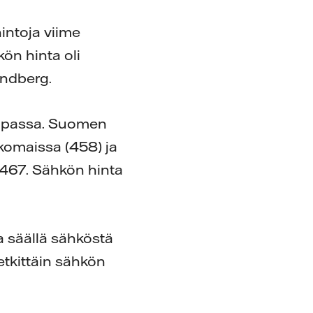
intoja viime
ön hinta oli
andberg.
oopassa. Suomen
nkomaissa (458) ja
 467. Sähkön hinta
a säällä sähköstä
etkittäin sähkön