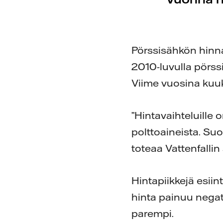
Pörssisähkön hinnan
2010-luvulla pörssi
Viime vuosina kuuk
”Hintavaihteluille 
polttoaineista. Su
toteaa Vattenfalli
Hintapiikkejä esiin
hinta painuu negat
parempi.