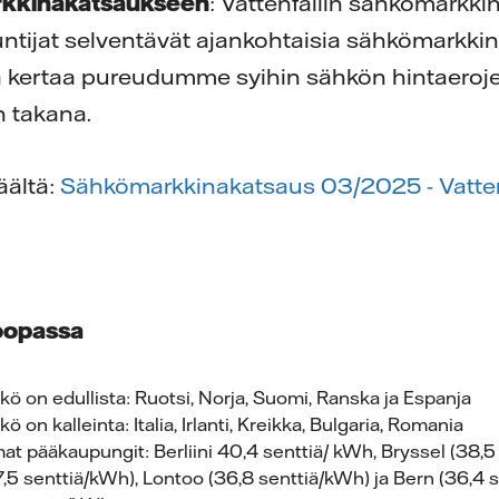
rkkinakatsaukseen
: Vattenfallin sähkömarkk
untijat selventävät ajankohtaisia sähkömarkkin
ä kertaa pureudumme syihin sähkön hintaeroje
n takana.
äältä:
Sähkömarkkinakatsaus 03/2025 - Vatten
oopassa
ö on edullista: Ruotsi, Norja, Suomi, Ranska ja Espanja
 on kalleinta: Italia, Irlanti, Kreikka, Bulgaria, Romania
t pääkaupungit: Berliini 40,4 senttiä/ kWh, Bryssel (38,5
 senttiä/kWh), Lontoo (36,8 senttiä/kWh) ja Bern (36,4 s