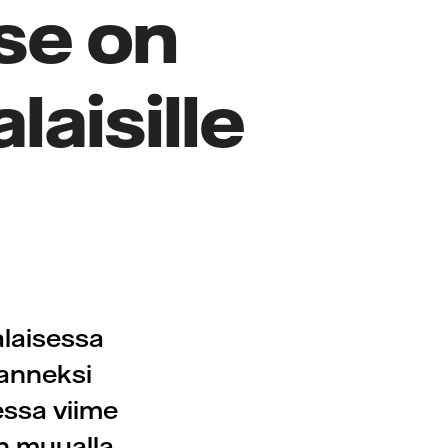
 se on
aisille
laisessa
manneksi
essa viime
n muualla