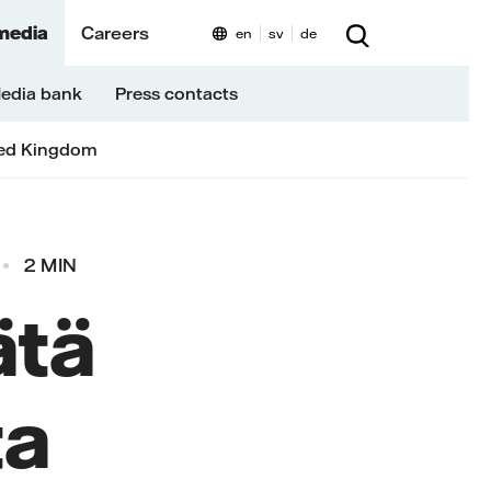
media
Careers
en
sv
de
edia bank
Press contacts
ed Kingdom
2 MIN
ätä
ta