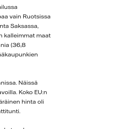
ailussa
paa vain Ruotsissa
einta Saksassa,
en kalleimmat maat
nnia (36,8
 pääkaupunkien
nnissa. Näissä
avoilla. Koko EU:n
räinen hinta oli
titunti.