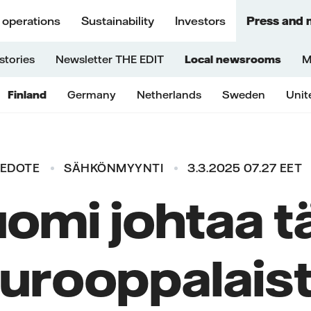
 operations
Sustainability
Investors
Press and 
stories
Newsletter THE EDIT
Local newsrooms
M
Finland
Germany
Netherlands
Sweden
Unit
IEDOTE
SÄHKÖNMYYNTI
3.3.2025 07.27 EET
omi johtaa t
urooppalais