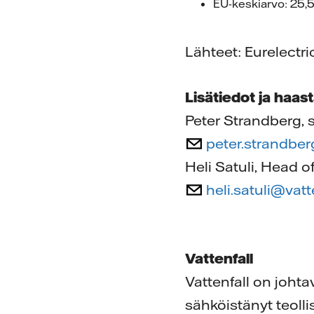
EU-keskiarvo: 25,
Lähteet: Eurelectric
Lisätiedot ja haast
Peter Strandberg, 
peter.strandbe
Heli Satuli, Head 
heli.satuli@vat
Vattenfall
Vattenfall on joht
sähköistänyt teolli