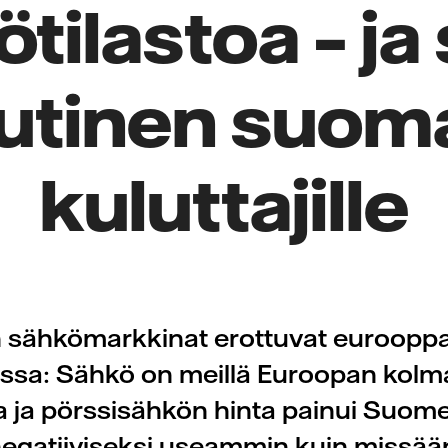
tilastoa – ja
utinen suomal
kuluttajille
sähkömarkkinat erottuvat eurooppa
ussa: Sähkö on meillä Euroopan kol
ta ja pörssisähkön hinta painui Suom
egatiiviseksi useammin kuin missää