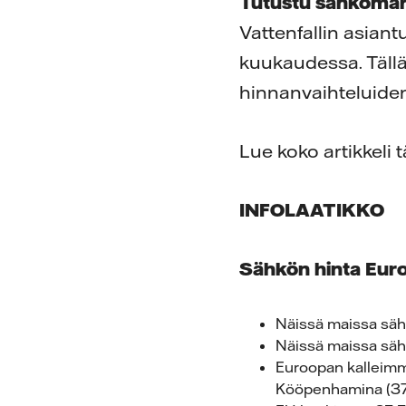
Tutustu sähköma
Vattenfallin asiant
kuukaudessa. Täll
hinnanvaihteluide
Lue koko artikkeli t
INFOLAATIKKO
Sähkön hinta Eur
Näissä maissa sähk
Näissä maissa sähkö
Euroopan kalleimma
Kööpenhamina (37,5