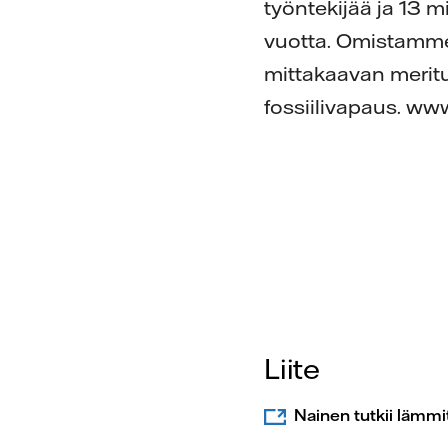
työntekijää ja 13 
vuotta. Omistamme
mittakaavan merit
fossiilivapaus. www
Liite
Nainen tutkii lämmi