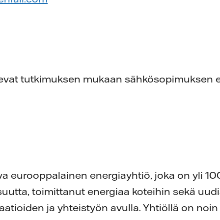
sevat tutkimuksen mukaan sähkösopimuksen 
ava eurooppalainen energiayhtiö, joka on yli 1
suutta, toimittanut energiaa koteihin sekä uud
ioiden ja yhteistyön avulla. Yhtiöllä on noi