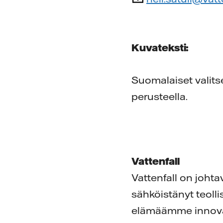
Kuvateksti:
Suomalaiset valit
perusteella.
Vattenfall
Vattenfall on joht
sähköistänyt teolli
elämäämme innovaat