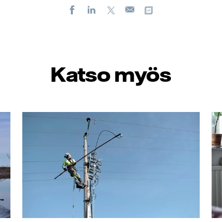
Facebook
LinkedIn
X
Kopioi url-osoit
Sähköposti
Katso myös