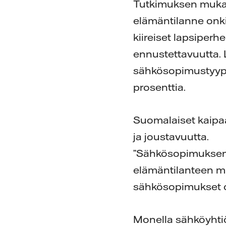
Tutkimuksen mukaan
elämäntilanne onki
kiireiset lapsiper
ennustettavuutta. 
sähkösopimustyypin
prosenttia.
Suomalaiset kaipa
ja joustavuutta.
”Sähkösopimuksen 
elämäntilanteen mu
sähkösopimukset o
Monella sähköyhtiö