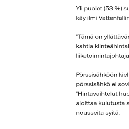
Yli puolet (53 %) 
käy ilmi Vattenfall
”Tämä on yllättävä
kahtia kiinteähinta
liiketoimintajohtaj
Pörssisähköön kiel
pörssisähkö ei so
”Hintavaihtelut huo
ajoittaa kulutusta
nousseita syitä.