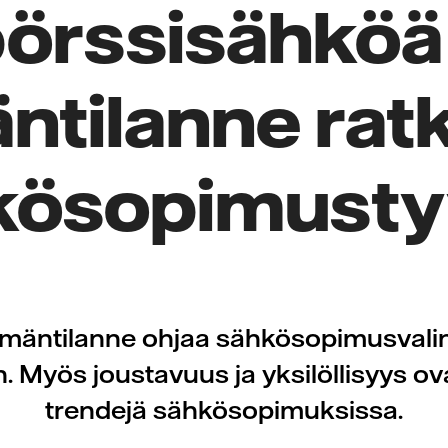
örssisähköä
ntilanne rat
kösopimusty
lämäntilanne ohjaa sähkösopimusvali
 Myös joustavuus ja yksilöllisyys ov
trendejä sähkösopimuksissa.