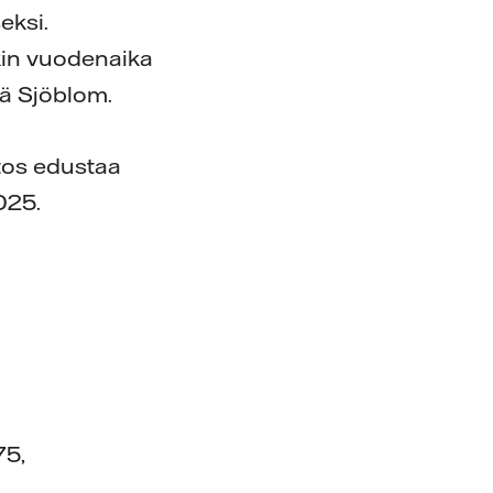
eksi.
kin vuodenaika
ää Sjöblom.
tos edustaa
025.
75,