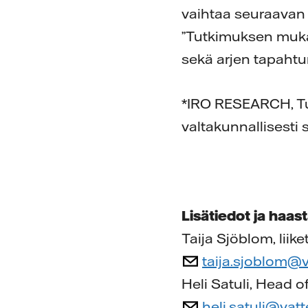
vaihtaa seuraavan 
”Tutkimuksen muka
sekä arjen tapahtu
*IRO RESEARCH, Tu
valtakunnallisesti
Lisätiedot ja haast
Taija Sjöblom, liik
taija.sjoblom@v
Heli Satuli, Head 
heli.satuli@vat