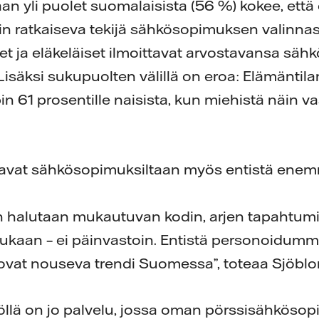
 yli puolet suomalaisista (56 %) kokee, ett
n ratkaiseva tekijä sähkösopimuksen valinnas
heet ja eläkeläiset ilmoittavat arvostavansa s
Lisäksi sukupuolten välillä on eroa: Elämäntil
 61 prosentille naisista, kun miehistä näin va
avat sähkösopimuksiltaan myös entistä enemmä
halutaan mukautuvan kodin, arjen tapahtumi
kaan – ei päinvastoin. Entistä personoidumma
vat nouseva trendi Suomessa”, toteaa Sjöblo
llä on jo palvelu, jossa oman pörssisähköso