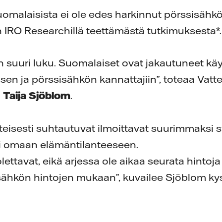
suomalaisista ei ole edes harkinnut pörssisäh
in IRO Researchillä teettämästä tutkimuksesta*
n suuri luku. Suomalaiset ovat jakautuneet k
isen ja pörssisähkön kannattajiin”, toteaa Vatte
a
Taija Sjöblom
.
teisesti suhtautuvat ilmoittavat suurimmaksi sy
vi omaan elämäntilanteeseen.
lettavat, eikä arjessa ole aikaa seurata hintoja
 sähkön hintojen mukaan”, kuvailee Sjöblom ky