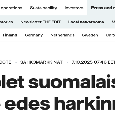
 operations
Sustainability
Investors
Press and 
stories
Newsletter THE EDIT
Local newsrooms
M
Finland
Germany
Netherlands
Sweden
Unit
EDOTE
SÄHKÖMARKKINAT
7.10.2025 07.46 EE
olet suomalais
e edes harkin