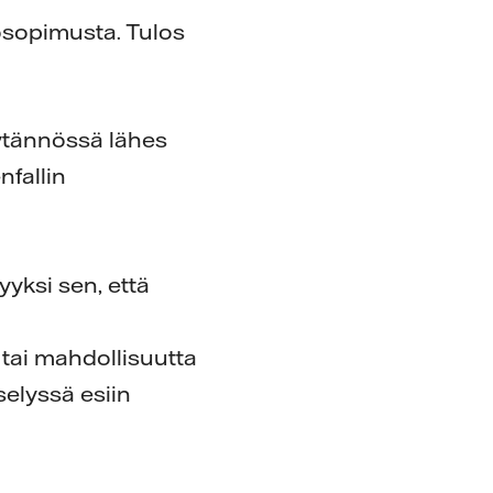
kösopimusta. Tulos
.
äytännössä lähes
nfallin
yksi sen, että
 tai mahdollisuutta
selyssä esiin