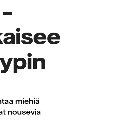
 –
kaisee
ypin
ntaa miehiä
at nousevia