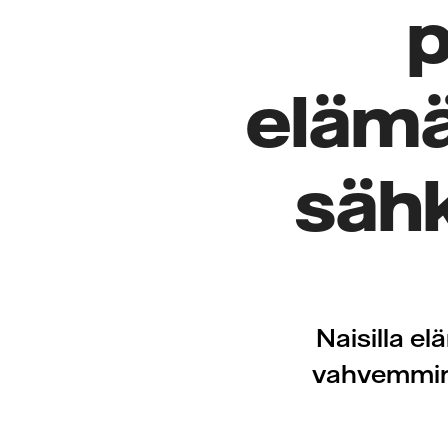
p
elämä
säh
Naisilla e
vahvemmin.