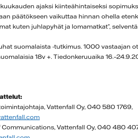
kuukauden ajaksi kiinteähintaiseksi sopimuks
an päätökseen vaikuttaa hinnan ohella eten
mat kuten juhlapyhät ja lomamatkat”, selvent
hat suomalaista -tutkimus. 1000 vastaajan o
 suomalaisia 18v +. Tiedonkeruuaika 16.–24.9.2
attelut:
etoimintajohtaja, Vattenfall Oy, 040 580 1769,
attenfall.com
of Communications, Vattenfall Oy, 040 480 40
tenfall.com