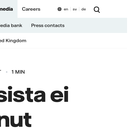
media
Careers
en
sv
de
edia bank
Press contacts
ed Kingdom
T
1 MIN
ista ei
nut