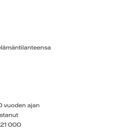
elämäntilanteensa
00 vuoden ajan
istanut
n 21 000