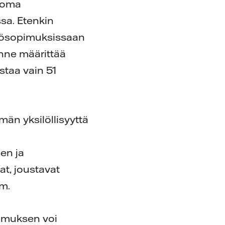
ä oma
sa. Etenkin
ähkösopimuksissaan
anne määrittää
staa vain 51
n yksilöllisyyttä
en ja
t, joustavat
m.
pimuksen voi