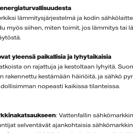
 energiaturvallisuudesta
erkiksi lämmitysjärjestelmä ja kodin sähkölaitte
udu myös siihen, miten toimit, jos lämmitys tai
äytöstä.
ovat yleensä paikallisia ja lyhytaikaisia
tkoista on rajattuja ja kestoltaan lyhyitä. Su
n rakennettu kestämään häiriöitä, ja sähkö pyr
llisimman nopeasti kaikissa tilanteissa.
rkkinakatsaukseen
: Vattenfallin sähkömarkk
untijat selventävät ajankohtaisia sähkömarkkina