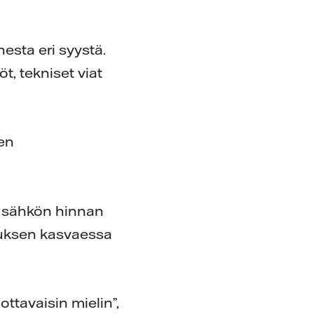
esta eri syystä.
öt, tekniset viat
en
i sähkön hinnan
utuksen kasvaessa
ottavaisin mielin”,