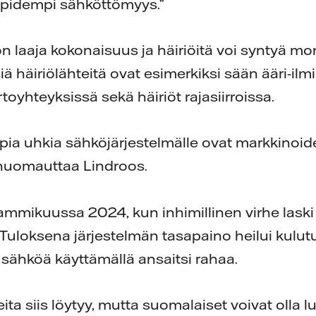
pidempi sähköttömyys.”
 laaja kokonaisuus ja häiriöitä voi syntyä mon
siä häiriölähteitä ovat esimerkiksi sään ääri-ilmi
rtoyhteyksissä sekä häiriöt rajasiirroissa.
pia uhkia sähköjärjestelmälle ovat markkinoid
 huomauttaa Lindroos.
tammikuussa 2024, kun inhimillinen virhe lask
e. Tuloksena järjestelmän tasapaino heilui kul
 sähköä käyttämällä ansaitsi rahaa.
ita siis löytyy, mutta suomalaiset voivat olla lu