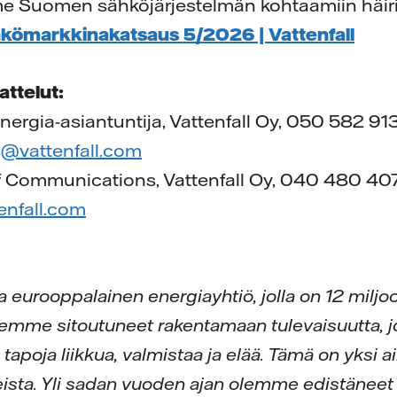
 Suomen sähköjärjestelmän kohtaamiin häiri
kömarkkinakatsaus 5/2026 | Vattenfall
attelut:
nergia-asiantuntija, Vattenfall Oy, 050 582 91
s@vattenfall.com
of Communications, Vattenfall Oy, 040 480 40
tenfall.com
va eurooppalainen energiayhtiö, jolla on 12 miljo
emme sitoutuneet rakentamaan tulevaisuutta, jo
ta tapoja liikkua, valmistaa ja elää. Tämä on yksi
ista. Yli sadan vuoden ajan olemme edistäneet 