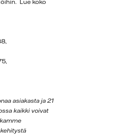
öihin. Lue koko
38,
75,
onaa asiakasta ja 21
ssa kaikki voivat
 aikamme
kehitystä