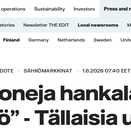
 operations
Sustainability
Investors
Press and 
stories
Newsletter THE EDIT
Local newsrooms
M
Finland
Germany
Netherlands
Sweden
Unit
EDOTE
SÄHKÖMARKKINAT
1.6.2026 07.40 EET
oneja hanka
ö” - Tällaisia