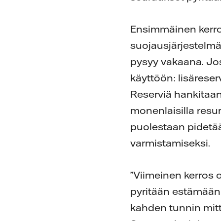
Ensimmäinen kerros 
suojausjärjestelmä
pysyy vakaana. Jos
käyttöön: lisärese
Reserviä hankitaan
monenlaisilla resur
puolestaan pidetä
varmistamiseksi.
”Viimeinen kerros on
pyritään estämään 
kahden tunnin mittai