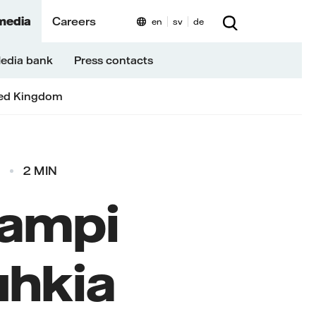
media
Careers
en
sv
de
edia bank
Press contacts
ed Kingdom
2 MIN
lampi
 uhkia