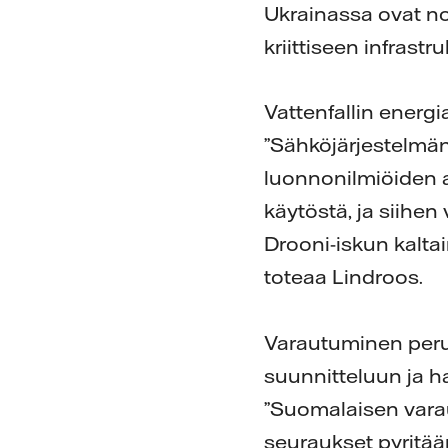
Ukrainassa ovat no
kriittiseen infrastru
Vattenfallin energi
”Sähköjärjestelmän 
luonnonilmiöiden a
käytöstä, ja siihe
Drooni-iskun kaltai
toteaa Lindroos.
Varautuminen per
suunnitteluun ja ha
”Suomalaisen vara
seuraukset pyritää