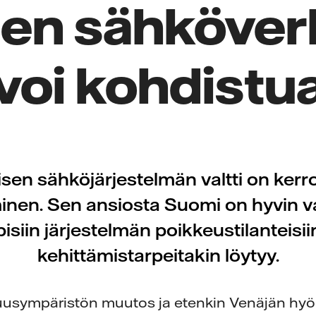
en sähköver
voi kohdistu
en sähköjärjestelmän valtti on kerr
inen. Sen ansiosta Suomi on hyvin v
pisiin järjestelmän poikkeustilanteisii
kehittämistarpeitakin löytyy.
isuusympäristön muutos ja etenkin Venäjän hy