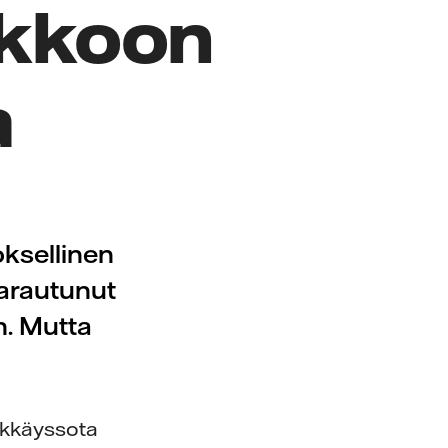
kkoon
a
oksellinen
arautunut
n. Mutta
ökkäyssota