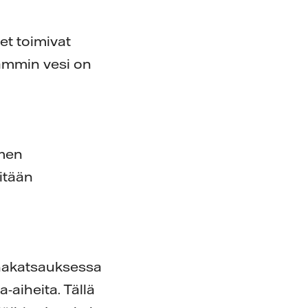
et toimivat
 lämmin vesi on
omen
itään
inakatsauksessa
-aiheita. Tällä