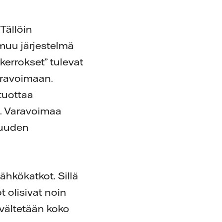
Tällöin
 muu järjestelmä
kerrokset” tulevat
aravoimaan.
tuottaa
la. Varavoimaa
muuden
sähkökatkot. Sillä
 olisivat noin
a vältetään koko