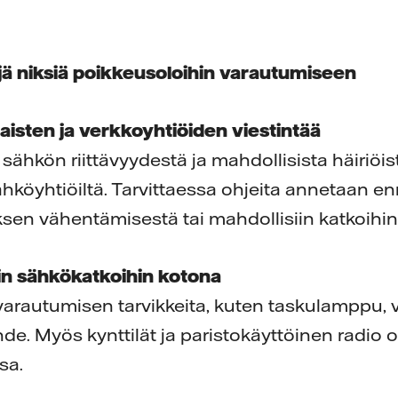
jä niksiä poikkeusoloihin varautumiseen
aisten ja verkkoyhtiöiden viestintää
 sähkön riittävyydestä ja mahdollisista häiriöis
ähköyhtiöiltä. Tarvittaessa ohjeita annetaan e
ksen vähentämisestä tai mahdollisiin katkoihi
iin sähkökatkoihin kotona
arautumisen tarvikkeita, kuten taskulamppu, v
hde. Myös kynttilät ja paristokäyttöinen radio o
sa.