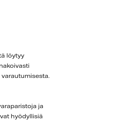
tä löytyy
nnakoivasti
n varautumisesta.
araparistoja ja
vat hyödyllisiä