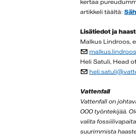
kertaa pureudumme
artikkeli täältä:
Säh
Lisätiedot ja haast
Malkus Lindroos, e
malkus.lindroo
Heli Satuli, Head 
heli.satuli@vat
Vattenfall
Vattenfall on johta
000 työntekijää. Ol
valita fossiilivapai
suurimmista haaste