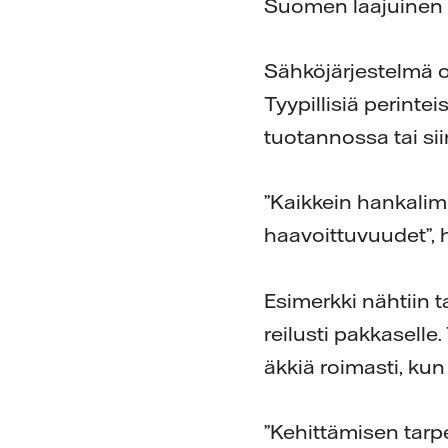
Suomen laajuinen 
Sähköjärjestelmä on
Tyypillisiä perintei
tuotannossa tai sii
”Kaikkein hankalim
haavoittuvuudet”,
Esimerkki nähtiin 
reilusti pakkasell
äkkiä roimasti, kun
”Kehittämisen tarpe