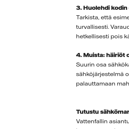
3. Huolehdi kodin
Tarkista, että esim
turvallisesti. Vara
hetkellisesti pois k
4. Muista: häiriöt 
Suurin osa sähköka
sähköjärjestelmä o
palauttamaan mahdo
Tutustu sähköma
Vattenfallin asiant