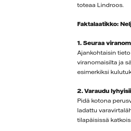
toteaa Lindroos.
Faktalaatikko:
Nel
1. Seuraa viranom
Ajankohtaisin tieto
viranomaisilta ja s
esimerkiksi kulutu
2. Varaudu lyhyis
Pidä kotona perusv
ladattu varavirtalä
tilapäisissä katkois