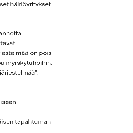
t häiriöyritykset
lannetta.
ttavat
rjestelmää on pois
pa myrskytuhoihin.
järjestelmää”,
liseen
täisen tapahtuman