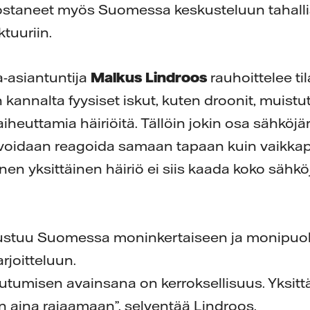
staneet myös Suomessa keskusteluun tahallise
ktuuriin.
a-asiantuntija
Malkus Lindroos
rauhoittelee ti
kannalta fyysiset iskut, kuten droonit, muistu
iheuttamia häiriöitä. Tällöin jokin osa sähköjä
n voidaan reagoida samaan tapaan kuin vaikka
nen yksittäinen häiriö ei siis kaada koko sähkö
ustuu Suomessa moninkertaiseen ja monipuo
rjoitteluun.
utumisen avainsana on kerroksellisuus. Yksit
n aina rajaamaan”, selventää Lindroos.