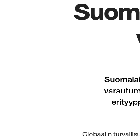
Suom
Suomalais
varautum
erityyp
Globaalin turvall