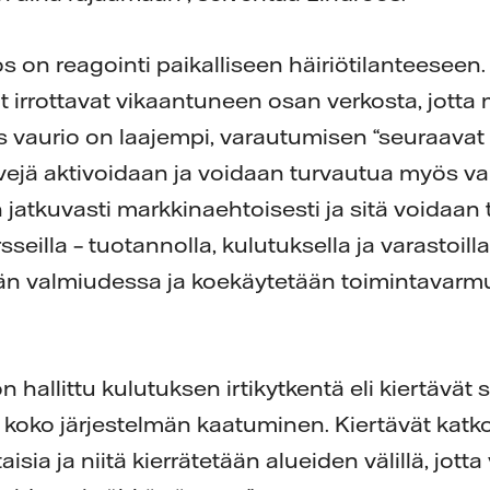
on reagointi paikalliseen häiriötilanteeseen. 
t irrottavat vikaantuneen osan verkosta, jotta
 vaurio on laajempi, varautumisen “seuraavat 
rvejä aktivoidaan ja voidaan turvautua myös v
 jatkuvasti markkinaehtoisesti ja sitä voidaan 
sseilla – tuotannolla, kulutuksella ja varastoil
än valmiudessa ja koekäytetään toimintavar
 hallittu kulutuksen irtikytkentä eli kiertävät 
koko järjestelmän kaatuminen. Kiertävät katkot
sia ja niitä kierrätetään alueiden välillä, jott