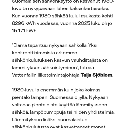
Suomalaisen sähkönkäyttö on kasvanut 1980-
luvulta nykypäivään lähes kaksinkertaiseksi.
Kun vuonna 1980 sähköä kului asukasta kohti
8296 kWh vuodessa, vuonna 2025 luku oli jo
15 171 kWh.
”Elämä tapahtuu nykyään sähköllä. Yksi
konkreettisimmista arkemme
sähkönkulutuksen kasvun vauhdittajista on
lämmityksen sähköistyminen”, toteaa
Vattenfallin liiketoimintajohtaja
Taija Sjöblom
.
1980-luvulla enemmän kuin joka kolmas
pientalo lämpeni Suomessa öljyllä. Nykyään
valtaosa pientaloista käyttää lämmitykseen
sähköä, lämpöpumppuja tai niiden yhdistelmiä.
Lämmityksen lisäksi suomalaisten
sähkönkulutusta ovat kasvattaneet monet