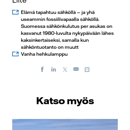
Elämä tapahtuu sähköllä — ja yhä
useammin fossiilivapaalla sähköllä.
Suomessa sähkönkulutus per asukas on
kasvanut 1980‑luvulta nykypäivään lähes
kaksinkertaiseksi, samalla kun
sähköntuotanto on muutt
Vanha hehkulamppu
Facebook
LinkedIn
X
Kopioi url-osoite
Sähköposti
Katso myös