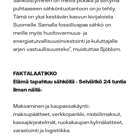
Sähköistyminen on meillä pitkällä ja siirtymä
puhtaaseen sähköntuotantoon on jo tehty.
Tämä on yksi kestävän kasvun kivijaloista
Suomelle. Samalla fossiilivapaa sähkö on
meille myös huoltovarmuus- ja
energiaturvallisuusinvestointi ja kuluttajalle
arjen vastuullisuusteko”, muistuttaa Sjöblom.
FAKTALAATIKKO
Elämä tapahtuu sähköllä - Selviätkö 24 tuntia
ilman näitä:
Maksaminen ja kaupassakäynti:
maksupäätteet, verkkopankki, mobiilimaksut,
kassajärjestelmät, ruokakaupan kylmälaitteet,
varastointi ja logistiikka.