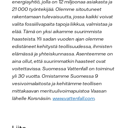
energiayhtiö, jolla on 12 miljoonaa asiakasta ja
21 000 työntekijää. Olemme sitoutuneet
rakentamaan tulevaisuutta, jossa kaikki voivat
valita fossiilivapaita tapoja liikkua, valmistaa ja
elää. Tämä on yksi aikamme suurimmista
haasteista. Yli sadan vuoden ajan olemme
edistäneet kehitystä teollisuudessa, ihmisten
elämässä ja yhteiskunnassa. Asenteemme on
aina ollut, että suurimmatkin haasteet ovat
voitettavissa. Suomessa Vattenfall on toiminut
yli 30 vuotta. Omistamme Suomessa 9
vesivoimalaitosta ja kehitämme teollisen
mittakaavan merituulivoimapuistoa Vaasan
lähelle Korsnäsiin.
www.vattenfall.com
.
Liite