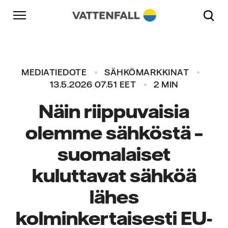
Skip to content
Päänavigaatioon
Siirry alatunnisteeseen
Päänavigaatioon
MEDIATIEDOTE
SÄHKÖMARKKINAT
13.5.2026 07.51 EET
2 MIN
Näin riippuvaisia
olemme sähköstä –
suomalaiset
kuluttavat sähköä
lähes
kolminkertaisesti EU-