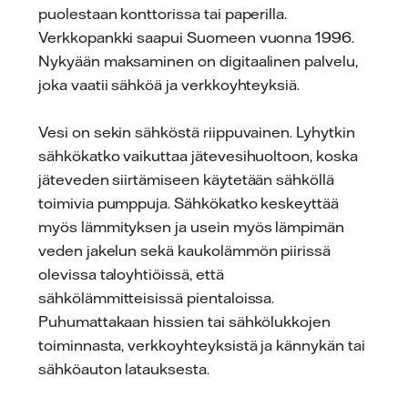
puolestaan konttorissa tai paperilla.
Verkkopankki saapui Suomeen vuonna 1996.
Nykyään maksaminen on digitaalinen palvelu,
joka vaatii sähköä ja verkkoyhteyksiä.
Vesi on sekin sähköstä riippuvainen. Lyhytkin
sähkökatko vaikuttaa jätevesihuoltoon, koska
jäteveden siirtämiseen käytetään sähköllä
toimivia pumppuja. Sähkökatko keskeyttää
myös lämmityksen ja usein myös lämpimän
veden jakelun sekä kaukolämmön piirissä
olevissa taloyhtiöissä, että
sähkölämmitteisissä pientaloissa.
Puhumattakaan hissien tai sähkölukkojen
toiminnasta, verkkoyhteyksistä ja kännykän tai
sähköauton latauksesta.