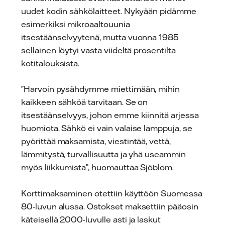
uudet kodin sähkölaitteet. Nykyään pidämme
esimerkiksi mikroaaltouunia
itsestäänselvyytenä, mutta vuonna 1985
sellainen löytyi vasta viideltä prosentilta
kotitalouksista.
”Harvoin pysähdymme miettimään, mihin
kaikkeen sähköä tarvitaan. Se on
itsestäänselvyys, johon emme kiinnitä arjessa
huomiota. Sähkö ei vain valaise lamppuja, se
pyörittää maksamista, viestintää, vettä,
lämmitystä, turvallisuutta ja yhä useammin
myös liikkumista”, huomauttaa Sjöblom.
Korttimaksaminen otettiin käyttöön Suomessa
80-luvun alussa. Ostokset maksettiin pääosin
käteisellä 2000-luvulle asti ja laskut