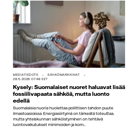
MEDIATIEDOTE
SÄHKÖMARKKINAT
28.5.2026 07.49 EET
Kysely: Suomalaiset nuoret haluavat lisää
fossiilivapaata sähköä, mutta luonto
edellä
Suomalaisia nuoria huolettaa poliittisen tahdon puute
ilmastoasioissa. Energiasiirtymä on tärkeätä toteuttaa,
mutta yhteiskunnan sähköistyminen on tehtävä
luontovaikutukset minimoiden ja kom...