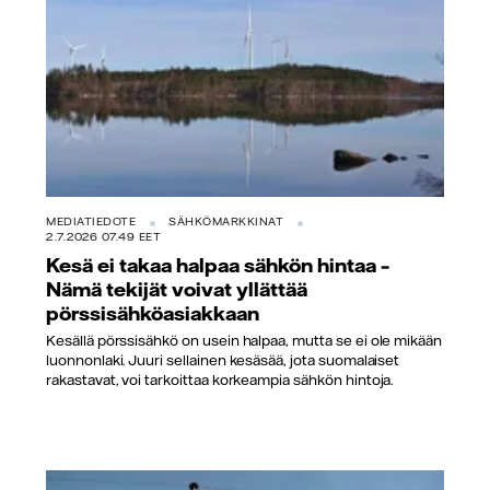
MEDIATIEDOTE
SÄHKÖMARKKINAT
2.7.2026 07.49 EET
Kesä ei takaa halpaa sähkön hintaa –
Nämä tekijät voivat yllättää
pörssisähköasiakkaan
Kesällä pörssisähkö on usein halpaa, mutta se ei ole mikään
luonnonlaki. Juuri sellainen kesäsää, jota suomalaiset
rakastavat, voi tarkoittaa korkeampia sähkön hintoja.