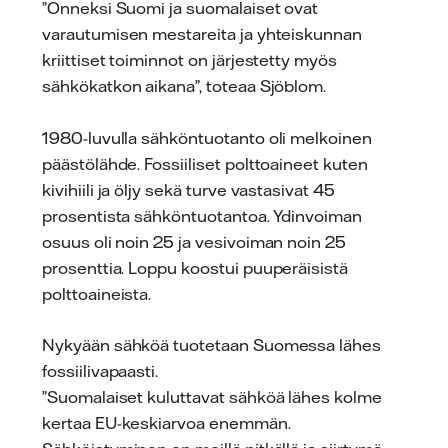
”Onneksi Suomi ja suomalaiset ovat
varautumisen mestareita ja yhteiskunnan
kriittiset toiminnot on järjestetty myös
sähkökatkon aikana”, toteaa Sjöblom.
1980-luvulla sähköntuotanto oli melkoinen
päästölähde. Fossiiliset polttoaineet kuten
kivihiili ja öljy sekä turve vastasivat 45
prosentista sähköntuotantoa. Ydinvoiman
osuus oli noin 25 ja vesivoiman noin 25
prosenttia. Loppu koostui puuperäisistä
polttoaineista.
Nykyään sähköä tuotetaan Suomessa lähes
fossiilivapaasti.
”Suomalaiset kuluttavat sähköä lähes kolme
kertaa EU-keskiarvoa enemmän.