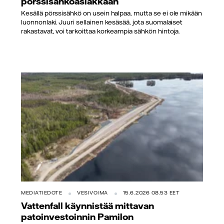
pörssisähköasiakkaan
Kesällä pörssisähkö on usein halpaa, mutta se ei ole mikään
luonnonlaki. Juuri sellainen kesäsää, jota suomalaiset
rakastavat, voi tarkoittaa korkeampia sähkön hintoja.
MEDIATIEDOTE
VESIVOIMA
15.6.2026 08.53 EET
Vattenfall käynnistää mittavan
patoinvestoinnin Pamilon