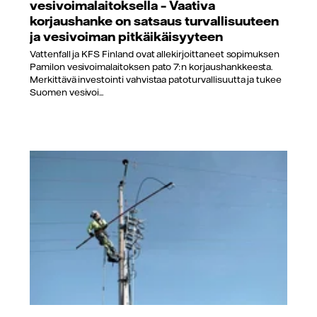
vesivoimalaitoksella – Vaativa
korjaushanke on satsaus turvallisuuteen
ja vesivoiman pitkäikäisyyteen
Vattenfall ja KFS Finland ovat allekirjoittaneet sopimuksen
Pamilon vesivoimalaitoksen pato 7:n korjaushankkeesta.
Merkittävä investointi vahvistaa patoturvallisuutta ja tukee
Suomen vesivoi...