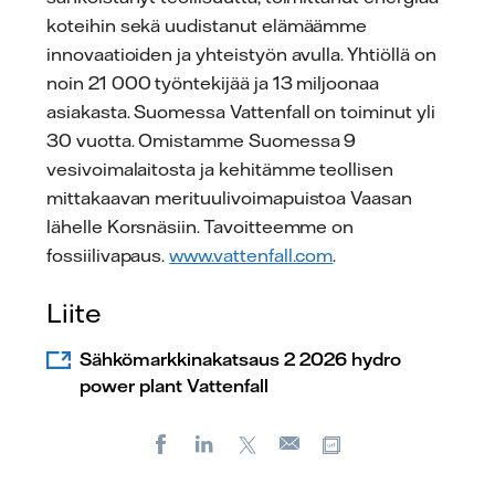
koteihin sekä uudistanut elämäämme
innovaatioiden ja yhteistyön avulla. Yhtiöllä on
noin 21 000 työntekijää ja 13 miljoonaa
asiakasta. Suomessa Vattenfall on toiminut yli
30 vuotta. Omistamme Suomessa 9
vesivoimalaitosta ja kehitämme teollisen
mittakaavan merituulivoimapuistoa Vaasan
lähelle Korsnäsiin. Tavoitteemme on
fossiilivapaus.
www.vattenfall.com
.
Liite
Sähkömarkkinakatsaus 2 2026 hydro
power plant Vattenfall
Facebook
LinkedIn
X
Kopioi url-osoite
Sähköposti