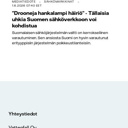
MEDIATIEDOTE
SÄHKÖMARKKINAT
1.6.2026 07.40 EET
”Drooneja hankalampi häiriö” - Tällaisia
uhkia Suomen sähköverkkoon voi
kohdistua
Suomalaisen sähköjärjestelmän valtti on kerroksellinen
varautuminen. Sen ansiosta Suomi on hyvin varautunut
erityyppisiin järjestelmän poikkeustilanteisiin.
Yhteystiedot
Vattenfall Oy