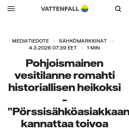
Skip to content
Päänavigaatioon
Siirry alatunnisteeseen
Päänavigaatioon
MEDIATIEDOTE
SÄHKÖMARKKINAT
4.3.2026 07.39 EET
1 MIN
Pohjoismainen
vesitilanne romahti
historiallisen heikoksi
–
”Pörssisähköasiakkaa
kannattaa toivoa