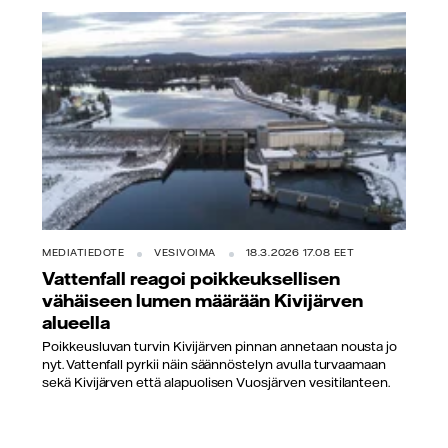
MEDIATIEDOTE
VESIVOIMA
18.3.2026 17.08 EET
Vattenfall reagoi poikkeuksellisen
vähäiseen lumen määrään Kivijärven
alueella
Poikkeusluvan turvin Kivijärven pinnan annetaan nousta jo
nyt. Vattenfall pyrkii näin säännöstelyn avulla turvaamaan
sekä Kivijärven että alapuolisen Vuosjärven vesitilanteen.