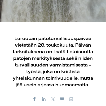
Euroopan patoturvallisuuspäivää
vietetään 28. toukokuuta. Päivän
tarkoituksena on lisätä tietoisuutta
patojen merkityksestä sekä niiden
turvallisuuden varmistamisesta –
työstä, joka on kriittistä
yhteiskunnan toimivuudelle, mutta
jää usein arjessa huomaamatta.
Facebook
LinkedIn
X
Kopioi url-osoite
Sähköposti