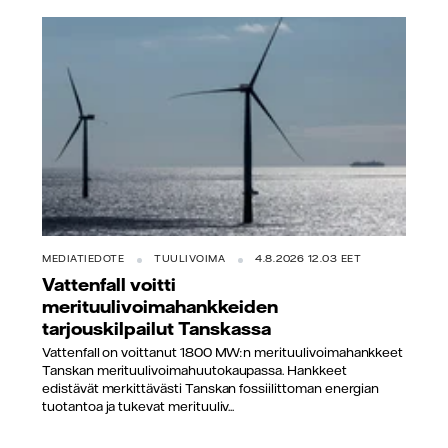
MEDIATIEDOTE
TUULIVOIMA
4.8.2026 12.03 EET
Vattenfall voitti
merituulivoimahankkeiden
tarjouskilpailut Tanskassa
Vattenfall on voittanut 1800 MW:n merituulivoimahankkeet
Tanskan merituulivoimahuutokaupassa. Hankkeet
edistävät merkittävästi Tanskan fossiilittoman energian
tuotantoa ja tukevat merituuliv...