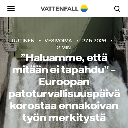
Skip to content
Päänavigaatioon
Siirry alatunnisteeseen
Päänavigaatioon
UUTINEN
VESIVOIMA
27.5.2026
2 MIN
”Haluamme, että
mitään ei tapahdu” –
Euroopan
patoturvallisuuspäivä
korostaa ennakoivan
työn merkitystä