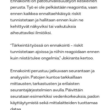
Ennakointi on patoturvallisuustyön keskeinen
perusta. Työ ei ole pelkästään reagointia, vaan
ennen kaikkea ennaltaehkäisyä: riskit
tunnistetaan ja hallitaan ennen kuin ne
kehittyvät näkyviksi tai vaikutuksia
aiheuttaviksi ilmiöiksi.
“Tärkeintä työssä on ennakointi – riskit
tunnistetaan ajoissa ja niihin reagoidaan ennen
kuin niistä tulee ongelmia,” Jokiranta kertoo.
Ennakointi perustuu jatkuvaan seurantaan ja
analyysiin. Patojen kuntoa tarkkaillaan
mittausten, tarkastusten ja erilaisten
seurantajärjestelmien avulla. Päivittäin
seurataan esimerkiksi vedenkorkeuksia, padon
käyttäytymistä sekä mittalaitteiden tuottamaa
dataa.