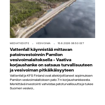
MEDIATIEDOTE
VESIVOIMA
15.6.2026 08.53 EET
Vattenfall käynnistää mittavan
patoinvestoinnin Pamilon
vesivoimalaitoksella – Vaativa
korjaushanke on satsaus turvallisuuteen
ja vesivoiman pitkäikäisyyteen
Vattenfall ja KFS Finland ovat allekirjoittaneet sopimuksen
Pamilon vesivoimalaitoksen pato 7:n korjaushankkeesta.
Merkittävä investointi vahvistaa patoturvallisuutta ja tukee
Suomen vesivoi...