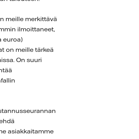
n meille merkittävä
mmin ilmoittaneet,
a euroa)
 on meille tärkeä
issa. On suuri
htää
allin
kustannusseurannan
tehdä
mme asiakkaitamme