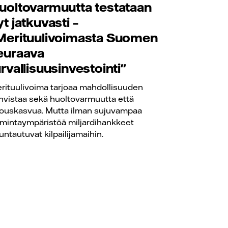
uoltovarmuutta testataan
yt jatkuvasti –
Merituulivoimasta Suomen
euraava
urvallisuusinvestointi"
rituulivoima tarjoaa mahdollisuuden
hvistaa sekä huoltovarmuutta että
louskasvua. Mutta ilman sujuvampaa
imintaympäristöä miljardihankkeet
untautuvat kilpailijamaihin.