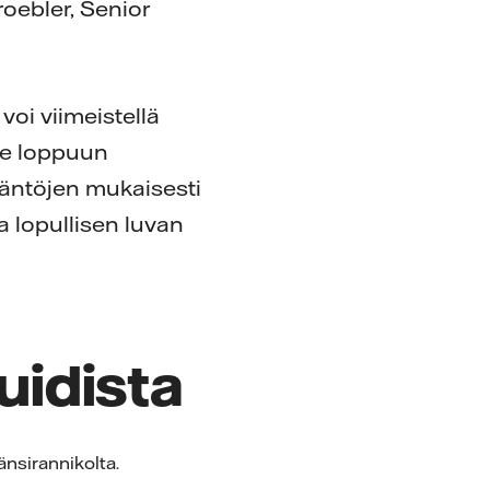
oebler, Senior
 voi viimeistellä
vie loppuun
ääntöjen mukaisesti
a lopullisen luvan
uidista
nsirannikolta.