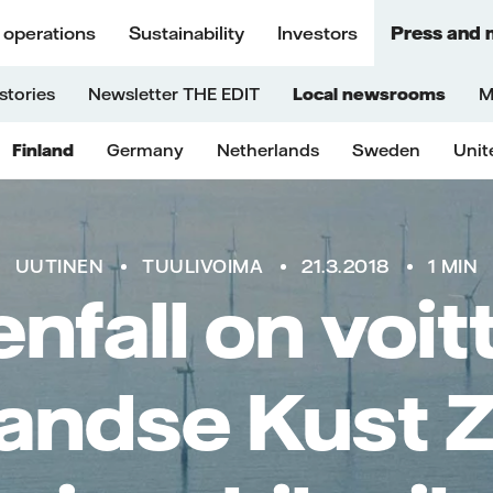
 operations
Sustainability
Investors
Press and 
stories
Newsletter THE EDIT
Local newsrooms
M
Finland
Germany
Netherlands
Sweden
Unit
UUTINEN
TUULIVOIMA
21.3.2018
1 MIN
enfall on voit
andse Kust Z