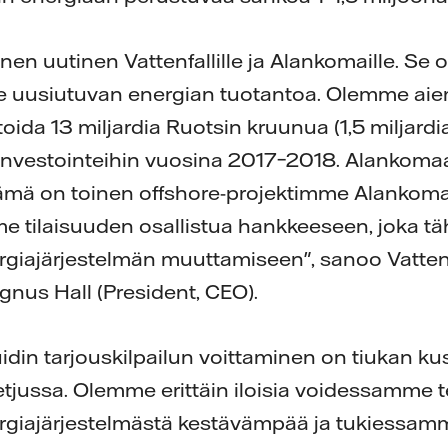
en uutinen Vattenfallille ja Alankomaille. Se o
e uusiutuvan energian tuotantoa. Olemme aie
ida 13 miljardia Ruotsin kruunua (1,5 miljardi
nvestointeihin vuosina 2017–2018. Alankomaat
tämä on toinen offshore-projektimme Alankoma
e tilaisuuden osallistua hankkeeseen, joka tä
giajärjestelmän muuttamiseen", sanoo Vattenf
gnus Hall (President, CEO).
idin tarjouskilpailun voittaminen on tiukan 
etjussa. Olemme erittäin iloisia voidessamme 
giajärjestelmästä kestävämpää ja tukiessa