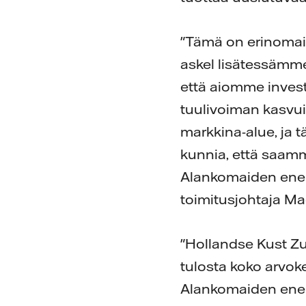
"Tämä on erinomain
askel lisätessämm
että aiomme investo
tuulivoiman kasvui
markkina-alue, ja 
kunnia, että saamm
Alankomaiden ener
toimitusjohtaja Ma
"Hollandse Kust Zu
tulosta koko arvok
Alankomaiden ener