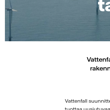
t
Vattenf
rakenn
Vattenfall suunnit
tuottaa uusiutuvaa