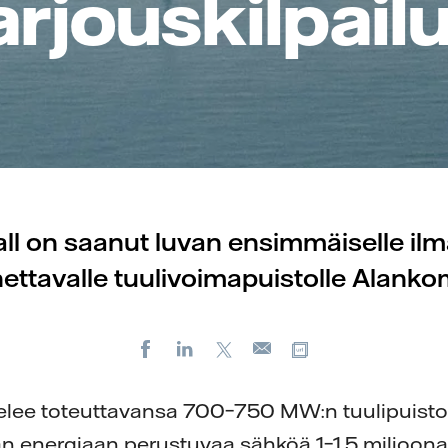
arjouskilpail
all on saanut luvan ensimmäiselle ilm
ettavalle tuulivoimapuistolle Alanko
Facebook
LinkedIn
X
Kopioi url-osoit
Sähköposti
telee toteuttavansa 700–750 MW:n tuulipuistop
n energiaan perustuvaa sähköä 1–1,5 miljoona