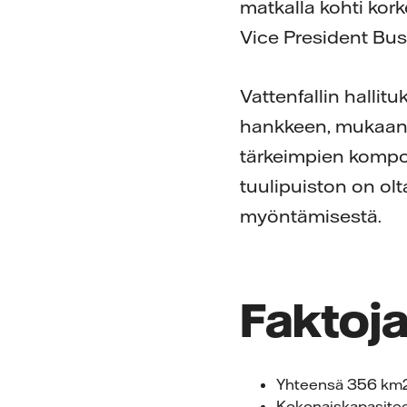
matkalla kohti kor
Vice President Bu
Vattenfallin hallitu
hankkeen, mukaan l
tärkeimpien kompon
tuulipuiston on ol
myöntämisestä.
Faktoja
Yhteensä 356 km2,
Kokonaiskapasite