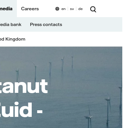
media
Careers
en
sv
de
edia bank
Press contacts
ed Kingdom
tanut
uid -