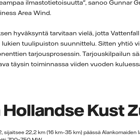
keampaa ilmastotietoisuutta", sanoo Gunnar Gr
siness Area Wind.
ksen hyväksyntä tarvitaan vielä, jotta Vattenfall
ukien tuulipuiston suunnittelu. Sitten yhtiö 
enttien tarjousprosessin. Tarjouskilpailun s
tava täysin toiminnassa viiden vuoden kuluess
 Hollandse Kust Z
 sijaitsee 22,2 km (16 km–35 km) päässä Alankomaiden lä
etti 700–750 MW.