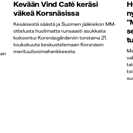
Kevään Vind Café keräsi
H
väkeä Korsnäsissa
n
"
Kesäisestä säästä ja Suomen jääkiekon MM-
s
ottelusta huolimatta runsaasti asukkaita
kokoontui Korsnäsgårdeniin torstaina 21.
t
toukokuuta keskustelemaan Korsnäsin
Me
merituulivoimahankkeesta.
man
va
ta
to
su