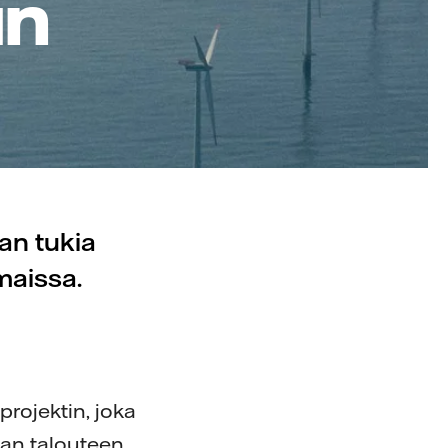
un
an tukia
maissa.
e
rojektin, joka
an talouteen.