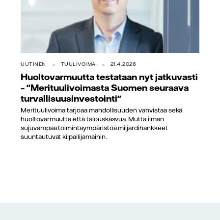
UUTINEN
TUULIVOIMA
21.4.2026
Huoltovarmuutta testataan nyt jatkuvasti
– "Merituulivoimasta Suomen seuraava
turvallisuusinvestointi"
Merituulivoima tarjoaa mahdollisuuden vahvistaa sekä
huoltovarmuutta että talouskasvua. Mutta ilman
sujuvampaa toimintaympäristöä miljardihankkeet
suuntautuvat kilpailijamaihin.