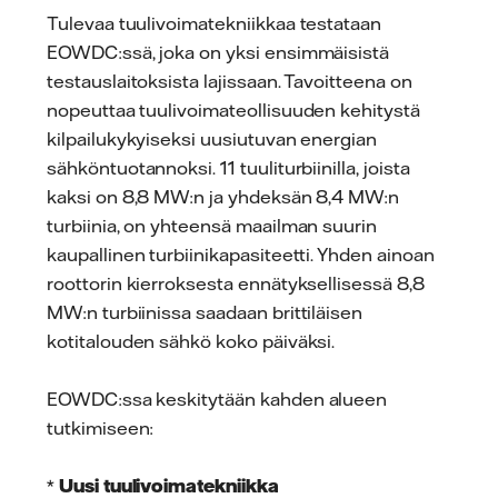
Tulevaa tuulivoimatekniikkaa testataan
EOWDC:ssä, joka on yksi ensimmäisistä
testauslaitoksista lajissaan. Tavoitteena on
nopeuttaa tuulivoimateollisuuden kehitystä
kilpailukykyiseksi uusiutuvan energian
sähköntuotannoksi. 11 tuuliturbiinilla, joista
kaksi on 8,8 MW:n ja yhdeksän 8,4 MW:n
turbiinia, on yhteensä maailman suurin
kaupallinen turbiinikapasiteetti. Yhden ainoan
roottorin kierroksesta ennätyksellisessä 8,8
MW:n turbiinissa saadaan brittiläisen
kotitalouden sähkö koko päiväksi.
EOWDC:ssa keskitytään kahden alueen
tutkimiseen:
*
Uusi tuulivoimatekniikka