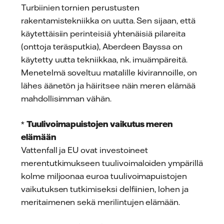
Turbiinien tornien perustusten
rakentamistekniikka on uutta. Sen sijaan, että
käytettäisiin perinteisiä yhtenäisiä pilareita
(onttoja teräsputkia), Aberdeen Bayssa on
käytetty uutta tekniikkaa, nk. imuämpäreitä.
Menetelmä soveltuu matalille kivirannoille, on
lähes äänetön ja häiritsee näin meren elämää
mahdollisimman vähän.
*
Tuulivoimapuistojen vaikutus meren
elämään
Vattenfall ja EU ovat investoineet
merentutkimukseen tuulivoimaloiden ympärillä
kolme miljoonaa euroa tuulivoimapuistojen
vaikutuksen tutkimiseksi delfiinien, lohen ja
meritaimenen sekä merilintujen elämään.