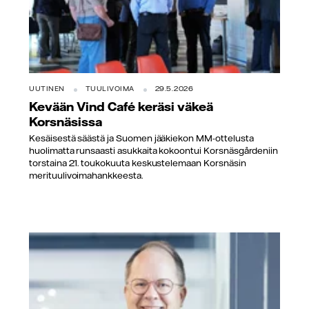
UUTINEN
TUULIVOIMA
29.5.2026
Kevään Vind Café keräsi väkeä
Korsnäsissa
Kesäisestä säästä ja Suomen jääkiekon MM-ottelusta
huolimatta runsaasti asukkaita kokoontui Korsnäsgårdeniin
torstaina 21. toukokuuta keskustelemaan Korsnäsin
merituulivoimahankkeesta.