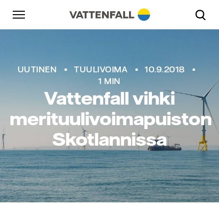
Skip to content
Päänavigaatioon
Siirry alatunnisteeseen
Päänavigaatioon
UUTINEN
TUULIVOIMA
10.9.2018
1 MIN
Vattenfall vihki
merituulivoimapuiston
Skotlannissa