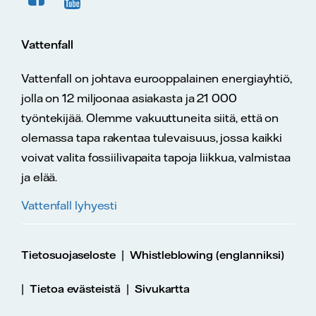
Vattenfall
Vattenfall on johtava eurooppalainen energiayhtiö,
jolla on 12 miljoonaa asiakasta ja 21 000
työntekijää. Olemme vakuuttuneita siitä, että on
olemassa tapa rakentaa tulevaisuus, jossa kaikki
voivat valita fossiilivapaita tapoja liikkua, valmistaa
ja elää.
Vattenfall lyhyesti
|
Tietosuojaseloste
Whistleblowing (englanniksi)
|
|
Tietoa evästeistä
Sivukartta