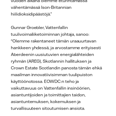
vuoden aikana olemme eturintamassa
vähentämässä Ison-Britannian
hiilidioksidipäästöjä.”
Gunnar Groebler, Vattenfallin
tuulivoimaliiketoiminnan johtaja, sanoo:
"Olemme rakentaneet tämän uraauurtavan
hankkeen yhdessä, ja arvostamme erityisesti
Aberdeenin uusiutuvien energialähteiden
ryhmän (AREG), Skotlannin hallituksen ja
Crown Estate Scotlandin panosta tämän ehkä
maailman innovatiivisimman tuulipuiston
käyttöönotossa. EOWDC:n teho ja
vaikuttavuus on Vattenfallin insinöörien,
asiantuntijoiden ja toimittajien taidon,
asiantuntemuksen, kokemuksen ja
turvallisuuteen sitoutumisen ansiota.