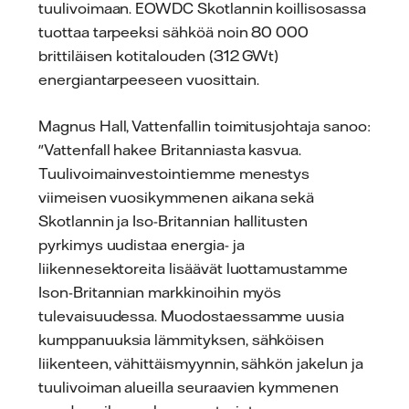
tuulivoimaan. EOWDC Skotlannin koillisosassa
tuottaa tarpeeksi sähköä noin 80 000
brittiläisen kotitalouden (312 GWt)
energiantarpeeseen vuosittain.
Magnus Hall, Vattenfallin toimitusjohtaja sanoo:
"Vattenfall hakee Britanniasta kasvua.
Tuulivoimainvestointiemme menestys
viimeisen vuosikymmenen aikana sekä
Skotlannin ja Iso-Britannian hallitusten
pyrkimys uudistaa energia- ja
liikennesektoreita lisäävät luottamustamme
Ison-Britannian markkinoihin myös
tulevaisuudessa. Muodostaessamme uusia
kumppanuuksia lämmityksen, sähköisen
liikenteen, vähittäismyynnin, sähkön jakelun ja
tuulivoiman alueilla seuraavien kymmenen