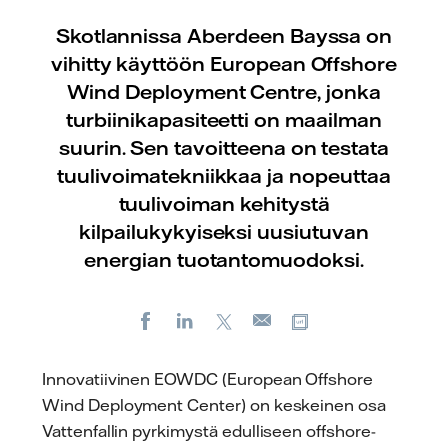
Skotlannissa Aberdeen Bayssa on
vihitty käyttöön European Offshore
Wind Deployment Centre, jonka
turbiinikapasiteetti on maailman
suurin. Sen tavoitteena on testata
tuulivoimatekniikkaa ja nopeuttaa
tuulivoiman kehitystä
kilpailukykyiseksi uusiutuvan
energian tuotantomuodoksi.
Facebook
LinkedIn
X
Kopioi url-osoite
Sähköposti
Innovatiivinen EOWDC (European Offshore
Wind Deployment Center) on keskeinen osa
Vattenfallin pyrkimystä edulliseen offshore-