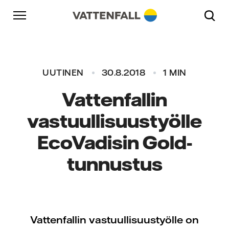
Skip to content
Päänavigaatioon
Siirry alatunnisteeseen
Päänavigaatioon
UUTINEN
30.8.2018
1 MIN
Vattenfallin
vastuullisuustyölle
EcoVadisin Gold-
tunnustus
Vattenfallin vastuullisuustyölle on