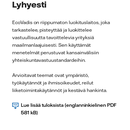
Lyhyesti
EcoVadis on riippumaton luokituslaitos, joka
tarkastelee, pisteyttää ja luokittelee
vastuullisuutta tavoittelevia yrityksiä
maailmanlaajuisesti. Sen käyttämät
menetelmät perustuvat kansainvälisiin
yhteiskuntavastuustandardeihin.
Arvioitavat teemat ovat ympäristö,
työkäytännöt ja ihmisoikeudet, reilut
liiketoimintakäytännöt ja kestävä hankinta.
Lue lisää tuloksista (englanninkielinen PDF
581 kB)