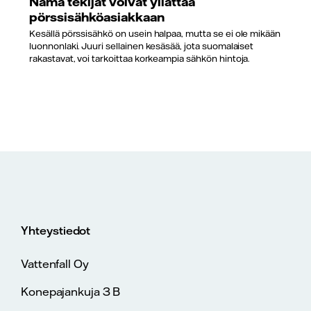
Nämä tekijät voivat yllättää
pörssisähköasiakkaan
Kesällä pörssisähkö on usein halpaa, mutta se ei ole mikään
luonnonlaki. Juuri sellainen kesäsää, jota suomalaiset
rakastavat, voi tarkoittaa korkeampia sähkön hintoja.
Yhteystiedot
Vattenfall Oy
Konepajankuja 3 B