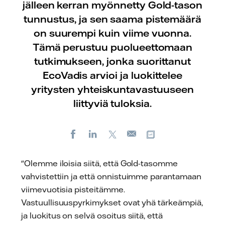
jälleen kerran myönnetty Gold-tason
tunnustus, ja sen saama pistemäärä
on suurempi kuin viime vuonna.
Tämä perustuu puolueettomaan
tutkimukseen, jonka suorittanut
EcoVadis arvioi ja luokittelee
yritysten yhteiskuntavastuuseen
liittyviä tuloksia.
Facebook
LinkedIn
X
Kopioi url-osoite
Sähköposti
"Olemme iloisia siitä, että Gold-tasomme
vahvistettiin ja että onnistuimme parantamaan
viimevuotisia pisteitämme.
Vastuullisuuspyrkimykset ovat yhä tärkeämpiä,
ja luokitus on selvä osoitus siitä, että