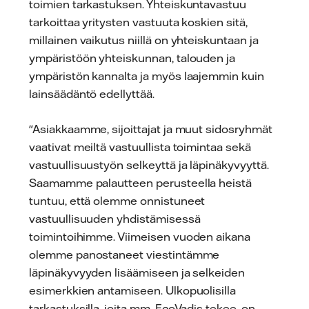
toimien tarkastuksen. Yhteiskuntavastuu
tarkoittaa yritysten vastuuta koskien sitä,
millainen vaikutus niillä on yhteiskuntaan ja
ympäristöön yhteiskunnan, talouden ja
ympäristön kannalta ja myös laajemmin kuin
lainsäädäntö edellyttää.
"Asiakkaamme, sijoittajat ja muut sidosryhmät
vaativat meiltä vastuullista toimintaa sekä
vastuullisuustyön selkeyttä ja läpinäkyvyyttä.
Saamamme palautteen perusteella heistä
tuntuu, että olemme onnistuneet
vastuullisuuden yhdistämisessä
toimintoihimme. Viimeisen vuoden aikana
olemme panostaneet viestintämme
läpinäkyvyyden lisäämiseen ja selkeiden
esimerkkien antamiseen. Ulkopuolisilla
tarkastuksilla, joita mm. EcoVadis tekee, on