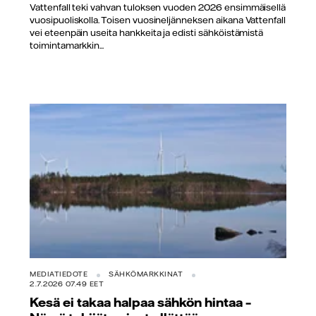
Vattenfall teki vahvan tuloksen vuoden 2026 ensimmäisellä
vuosipuoliskolla. Toisen vuosineljänneksen aikana Vattenfall
vei eteenpäin useita hankkeita ja edisti sähköistämistä
toimintamarkkin...
MEDIATIEDOTE
SÄHKÖMARKKINAT
2.7.2026 07.49 EET
Kesä ei takaa halpaa sähkön hintaa –