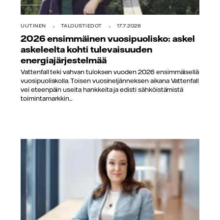
UUTINEN
TALOUSTIEDOT
17.7.2026
2026 ensimmäinen vuosipuolisko: askel
askeleelta kohti tulevaisuuden
energiajärjestelmää
Vattenfall teki vahvan tuloksen vuoden 2026 ensimmäisellä
vuosipuoliskolla. Toisen vuosineljänneksen aikana Vattenfall
vei eteenpäin useita hankkeita ja edisti sähköistämistä
toimintamarkkin...