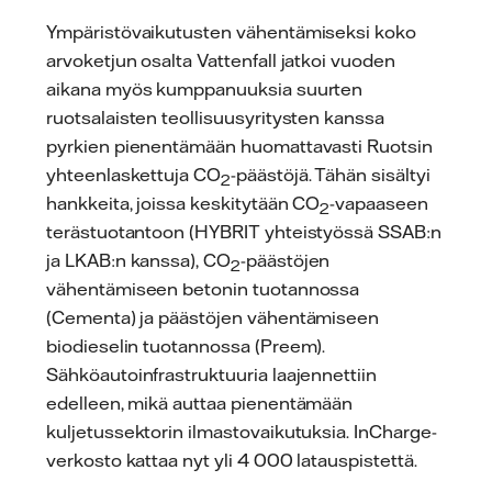
Ympäristövaikutusten vähentämiseksi koko
arvoketjun osalta Vattenfall jatkoi vuoden
aikana myös kumppanuuksia suurten
ruotsalaisten teollisuusyritysten kanssa
pyrkien pienentämään huomattavasti Ruotsin
yhteenlaskettuja CO
-päästöjä. Tähän sisältyi
2
hankkeita, joissa keskitytään CO
-vapaaseen
2
terästuotantoon (HYBRIT yhteistyössä SSAB:n
ja LKAB:n kanssa), CO
-päästöjen
2
vähentämiseen betonin tuotannossa
(Cementa) ja päästöjen vähentämiseen
biodieselin tuotannossa (Preem).
Sähköautoinfrastruktuuria laajennettiin
edelleen, mikä auttaa pienentämään
kuljetussektorin ilmastovaikutuksia. InCharge-
verkosto kattaa nyt yli 4 000 latauspistettä.