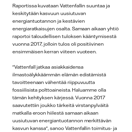
Raportissa kuvataan Vattenfallin suuntaa ja
keskitytään kasvuun uusiutuvan
energiantuotannon ja kestävien
energiaratkaisujen osalta. Samaan aikaan yhtiö
raportoi taloudellisen tuloksen kääntymisestä
vuonna 2017, jolloin tulos oli positiivinen
ensimmäisen kerran viiteen vuoteen.
"Vattenfall jatkaa asiakkaidensa
ilmastoälykkäämmän elämän edistämistä
tavoitteenaan vähentää riippuvuutta
fossiilisista polttoaineista. Haluamme olla
tämän kehityksen kärjessä. Vuonna 2017
saavutettiin joukko tärkeitä virstanpylväitä
matkalla eroon hiilestä samaan aikaan
uusiutuvan energiantuotannon merkittävän
kasvun kanssa", sanoo Vattenfallin toimitus- ja