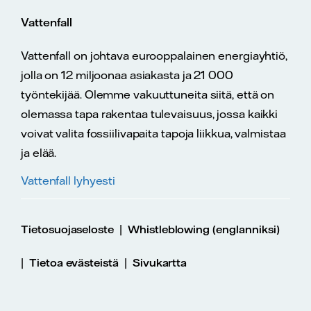
Vattenfall
Vattenfall on johtava eurooppalainen energiayhtiö,
jolla on 12 miljoonaa asiakasta ja 21 000
työntekijää. Olemme vakuuttuneita siitä, että on
olemassa tapa rakentaa tulevaisuus, jossa kaikki
voivat valita fossiilivapaita tapoja liikkua, valmistaa
ja elää.
Vattenfall lyhyesti
|
Tietosuojaseloste
Whistleblowing (englanniksi)
|
|
Tietoa evästeistä
Sivukartta