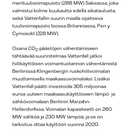
merituulivoimapuisto (288 MW) Saksassa, joka
valmistui kolme kuukautta edellä aikataulusta,
sekä Vattenfallin suurin maalla sijaitseva
tuulivoimapuisto Isossa-Britanniassa, Pen y
Cymoedd (228 MW).
Osana CO
-päästöjen vähentämiseen
2
tähtäävää suunnitelmaa Vattenfall jatkoi
hiilikäyttöisen voimantuotannon vähentämistä
Berliinissä Klingenbergin ruskohiilivoimalan
muuttamisella maakaasuvoimalaksi. Lisäksi
Vattenfall päätti investoida 305 miljoonaa
euroa uuteen maakaasukäyttöiseen lämpö- ja
sähkövoimalaan Berliinin Marzahn-
Hellerdorfissa. Voimalan kapasiteetti on 260
MW sähköä ja 230 MW lämpöä, ja se on
tarkoitus ottaa käyttöön vuonna 2020.