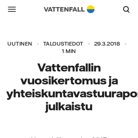
Skip to content
Päänavigaatioon
Siirry alatunnisteeseen
Päänavigaatioon
UUTINEN
TALOUSTIEDOT
29.3.2018
1 MIN
Vattenfallin
vuosikertomus ja
yhteiskuntavastuurapor
julkaistu