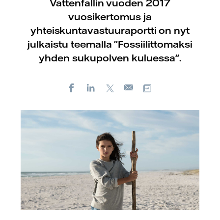
Vattenfallin vuoden 2017
vuosikertomus ja
yhteiskuntavastuuraportti on nyt
julkaistu teemalla "Fossiilittomaksi
yhden sukupolven kuluessa".
Facebook
LinkedIn
X
Kopioi url-osoite
Sähköposti