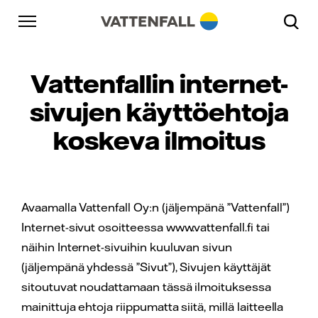
Skip to content
Päänavigaatioon
Siirry alatunnisteeseen
Päänavigaatioon
Vattenfallin internet-
sivujen käyttöehtoja
koskeva ilmoitus
Avaamalla Vattenfall Oy:n (jäljempänä ”Vattenfall”)
Internet-sivut osoitteessa www.vattenfall.fi tai
näihin Internet-sivuihin kuuluvan sivun
(jäljempänä yhdessä ”Sivut”), Sivujen käyttäjät
sitoutuvat noudattamaan tässä ilmoituksessa
mainittuja ehtoja riippumatta siitä, millä laitteella