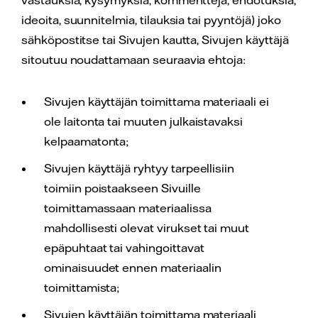
vastauksia, kysymyksiä, kommentteja, ehdotuksia,
ideoita, suunnitelmia, tilauksia tai pyyntöjä) joko
sähköpostitse tai Sivujen kautta, Sivujen käyttäjä
sitoutuu noudattamaan seuraavia ehtoja:
Sivujen käyttäjän toimittama materiaali ei
ole laitonta tai muuten julkaistavaksi
kelpaamatonta;
Sivujen käyttäjä ryhtyy tarpeellisiin
toimiin poistaakseen Sivuille
toimittamassaan materiaalissa
mahdollisesti olevat virukset tai muut
epäpuhtaat tai vahingoittavat
ominaisuudet ennen materiaalin
toimittamista;
Sivujen käyttäjän toimittama materiaali