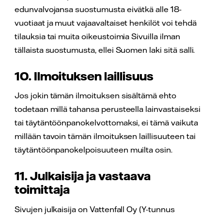
edunvalvojansa suostumusta eivätkä alle 18-
vuotiaat ja muut vajaavaltaiset henkilöt voi tehdä
tilauksia tai muita oikeustoimia Sivuilla ilman
tällaista suostumusta, ellei Suomen laki sitä salli.
10. Ilmoituksen laillisuus
Jos jokin tämän ilmoituksen sisältämä ehto
todetaan millä tahansa perusteella lainvastaiseksi
tai täytäntöönpanokelvottomaksi, ei tämä vaikuta
millään tavoin tämän ilmoituksen laillisuuteen tai
täytäntöönpanokelpoisuuteen muilta osin.
11. Julkaisija ja vastaava
toimittaja
Sivujen julkaisija on Vattenfall Oy (Y-tunnus