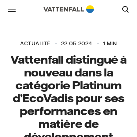
Accéder au contenu
Aller à la navigation principale
Aller au footer
Aller à la navigation principale
ACTUALITÉ
22-05-2024
1 MIN
Vattenfall distingué à
nouveau dans la
catégorie Platinum
d’EcoVadis pour ses
performances en
matière de
développement