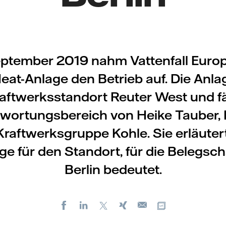
ptember 2019 nahm Vattenfall Euro
eat-Anlage den Betrieb auf. Die Anla
raftwerksstandort Reuter West und fäl
wortungsbereich von Heike Tauber, L
Kraftwerksgruppe Kohle. Sie erläuter
e für den Standort, für die Belegsch
Berlin bedeutet.
Facebook
LinkedIn
X
Xing
Kopiere URL
E-
mail