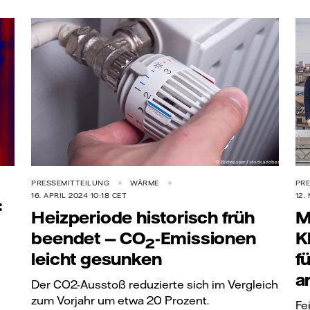
PRESSEMITTEILUNG
WÄRME
PRE
16. APRIL 2024 10:18 CET
12.
:
Heizperiode historisch früh
M
beendet —
CO
-Emissionen
K
2
leicht gesunken
f
a
Der CO2-Ausstoß reduzierte sich im Vergleich
zum Vorjahr um etwa 20 Prozent.
Fe