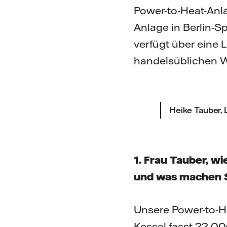
Power-to-Heat-Anl
Anlage in Berlin-S
verfügt über eine
handelsüblichen W
Heike Tauber, 
1. Frau Tauber, w
und was machen S
Unsere Power-to-He
Kessel fasst 22.000