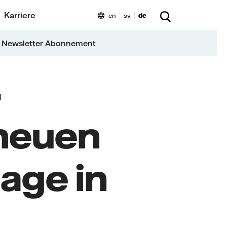
Karriere
en
sv
de
 Newsletter Abonnement
N
 neuen
age in