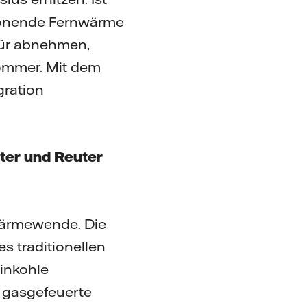
chonende Fernwärme
afür abnehmen,
Sommer. Mit dem
gration
ter und Reuter
 Wärmewende. Die
s traditionellen
inkohle
 gasgefeuerte