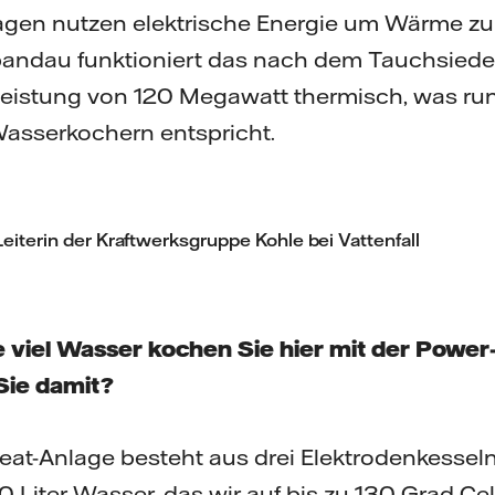
agen nutzen elektrische Energie um Wärme zu 
pandau funktioniert das nach dem Tauchsieder-
 Leistung von 120 Megawatt thermisch, was r
asserkochern entspricht.
Leiterin der Kraftwerksgruppe Kohle bei Vattenfall
ie viel Wasser kochen Sie hier mit der Powe
ie damit?
at-Anlage besteht aus drei Elektrodenkesseln
 Liter Wasser, das wir auf bis zu 130 Grad Cels