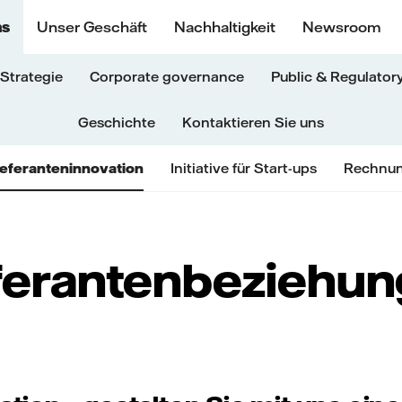
ns
Unser Geschäft
Nachhaltigkeit
Newsroom
Strategie
Corporate governance
Public & Regulatory
Geschichte
Kontaktieren Sie uns
ieferanteninnovation
Initiative für Start-ups
Rechnun
ferantenbeziehu