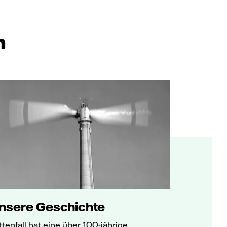
n
nsere Geschichte
ttenfall hat eine über 100-jährige