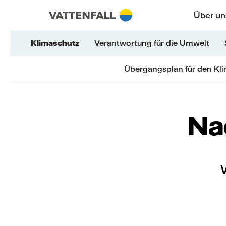
Überspringen
Zurück zur Hauptnavigation
Gehe zur Fußzeile
Zurück zur Hauptnavigation
Über un
Klimaschutz
Verantwortung für die Umwelt
Übergangsplan für den Kl
Na