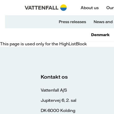
Skift til indhold
Gå til hovednavigation
Gå til sidefod
Gå til hovednavigation
About us
Our
Press releases
News and 
Denmark
This page is used only for the HighListBlock
Kontakt os
Vattenfall A/S
Jupitervej 6, 2. sal
DK-6000 Kolding