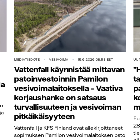
MEDIATIEDOTE
VESIVOIMA
15.6.2026 08.53 EET
UU
Vattenfall käynnistää mittavan
”
patoinvestoinnin Pamilon
t
la
vesivoimalaitoksella – Vaativa
p
korjaushanke on satsaus
k
en
turvallisuuteen ja vesivoiman
m
ja
pitkäikäisyyteen
Eu
28
Vattenfall ja KFS Finland ovat allekirjoittaneet
ti
sopimuksen Pamilon vesivoimalaitoksen pato
ni