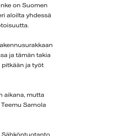
hanke on Suomen
ri aloilta yhdessä
toisuutta.
 Rakennusurakkaan
sa ja tämän takia
 pitkään ja työt
en aikana, mutta
a, Teemu Sarnola
Oy Sähköntuotanto,