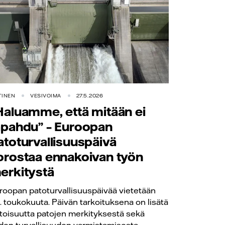
TINEN
VESIVOIMA
27.5.2026
Haluamme, että mitään ei
apahdu” – Euroopan
atoturvallisuuspäivä
orostaa ennakoivan työn
erkitystä
roopan patoturvallisuuspäivää vietetään
. toukokuuta. Päivän tarkoituksena on lisätä
etoisuutta patojen merkityksestä sekä
iden turvallisuuden varmistamisesta –