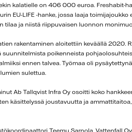
kin kalatielle on 406 000 euroa. Freshabit-
urin EU-LIFE -hanke, jossa laaja toimijajoukko e
n tilaa ja niistä riippuvaisen luonnon monimuo
tien rakentaminen aloitettiin keväällä 2020.
tä suunnitelmista poikenneista pohjaolosuhteis
valmiiksi ennen talvea. Työmaa oli pysäytettynä
a lumien sulettua.
minut Ab Tallqvist Infra Oy osoitti koko hankke
ysten käsittelyssä joustavuutta ja ammattitaito
istökoordinaattori Teemu Sarnola, Vattenfall 