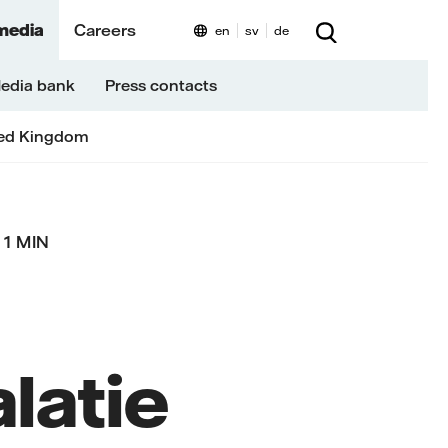
media
Careers
en
sv
de
edia bank
Press contacts
ed Kingdom
1 MIN
latie