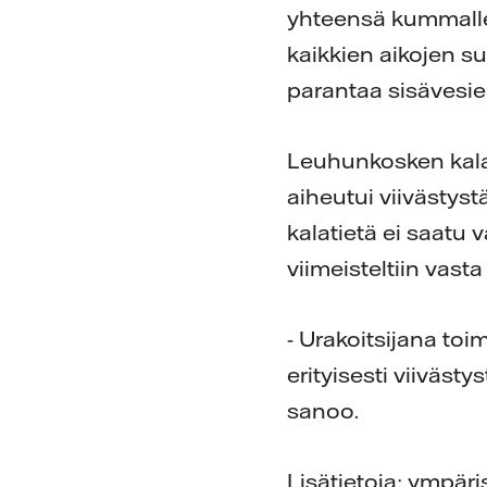
yhteensä kummalle
kaikkien aikojen su
parantaa sisävesie
Leuhunkosken kala
aiheutui viivästys
kalatietä ei saatu 
viimeisteltiin vast
- Urakoitsijana toi
erityisesti viiväst
sanoo.
Lisätietoja: ympär