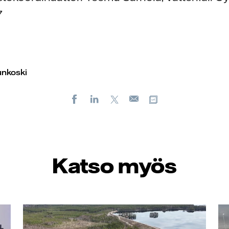
7
unkoski
Facebook
LinkedIn
X
Kopioi url-osoit
Sähköposti
Katso myös