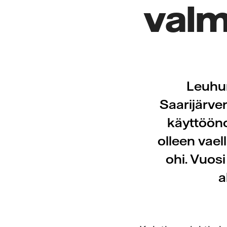
valm
Leuhun
Saarijärven
käyttööno
olleen vae
ohi. Vuos
a