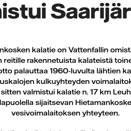
istui Saarijär
kosken kalatie on Vattenfallin omis
 reitille rakennetuista kalateistä toin
tto palauttaa 1960-luvulta lähtien k
lluskalojen kulkuyhteyden voimalait
i sitten valmistui kalatie n. 17 km Le
lapuolella sijaitsevan Hietamankosk
vesivoimalaitoksen yhteyteen.