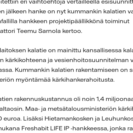
oitettiin eri vaihtoehtoja vertailleella esisuunni
n jälkeen hanke on nyt kummankin kalatien v
fallilla hankkeen projektipäällikkönä toiminut
attori Teemu Sarnola kertoo.
toksen kalatie on mainittu kansallisessa kal
en kärkikohteena ja vesienhoitosuunnitelman
ssa. Kummankin kalatien rakentamiseen on s
eriön myöntämää kärkihankerahoitusta.
ien rakennuskustannus oli noin 1,4 miljoonaa
 valtaosin. Maa- ja metsätalousministeriön kär
euroa. Lisäksi Hietamankosken ja Leuhunkos
ukana Freshabit LIFE IP -hankkeessa, jonka r