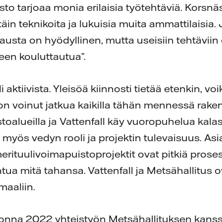
sto tarjoaa monia erilaisia työtehtäviä. Korsnä
n teknikoita ja lukuisia muita ammattilaisia.
austa on hyödyllinen, mutta useisiin tehtävii
een kouluttautua”.
 aktiivista. Yleisöä kiinnosti tietää etenkin, vo
 on voinut jatkua kaikilla tähän mennessä raken
toalueilla ja Vattenfall käy vuoropuhelua kalas
 myös vedyn rooli ja projektin tulevaisuus. Asi
merituulivoimapuistoprojektit ovat pitkiä proses
tua mitä tahansa. Vattenfall ja Metsähallitus 
maaliin.
 vuonna 2022 yhteistyön Metsähallituksen kans