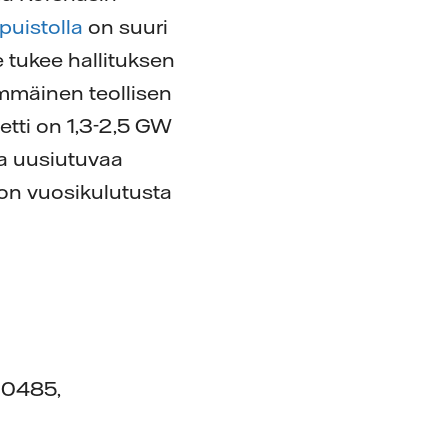
puistolla
on suuri
tukee hallituksen
immäinen teollisen
tti on 1,3-2,5 GW
aa uusiutuvaa
on vuosikulutusta
00485,