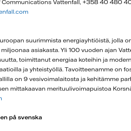
 of Communications Vattenfall, +358 40 480 4
tenfall.com
 Euroopan suurimmista energiayhtiöistä, jolla 
14 miljoonaa asiakasta. Yli 100 vuoden ajan Vatt
suutta, toimittanut energiaa koteihin ja moder
ioilla ja yhteistyöllä. Tavoitteenamme on fos
lilla on 9 vesivoimalaitosta ja kehitämme pa
sen mittakaavan merituulivoimapuistoa Korsnä
m
nen på svenska