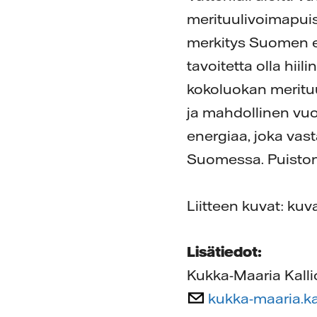
merituulivoimapui
merkitys Suomen e
tavoitetta olla hi
kokoluokan meritu
ja mahdollinen vuo
energiaa, joka vas
Suomessa. Puiston
Liitteen kuvat: ku
Lisätiedot:
Kukka-Maaria Kalli
kukka-maaria.ka