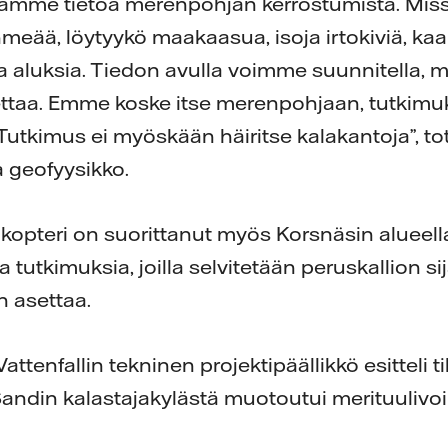
räämme tietoa merenpohjan kerrostumista. Mi
eää, löytyykö maakaasua, isoja irtokiviä, kaap
 aluksia. Tiedon avulla voimme suunnitella, mih
asettaa. Emme koske itse merenpohjaan, tutkim
Tutkimus ei myöskään häiritse kalakantoja”, tot
a geofyysikko.
likopteri on suorittanut myös Korsnäsin alueel
 tutkimuksia, joilla selvitetään peruskallion sij
n asettaa.
tenfallin tekninen projektipäällikkö esitteli t
andin kalastajakylästä muotoutui merituulivo