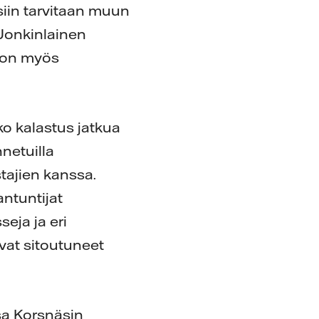
siin tarvitaan muun
 Jonkinlainen
n on myös
iko kalastus jatkua
netuilla
tajien kanssa.
antuntijat
seja ja eri
ovat sitoutuneet
sa Korsnäsin