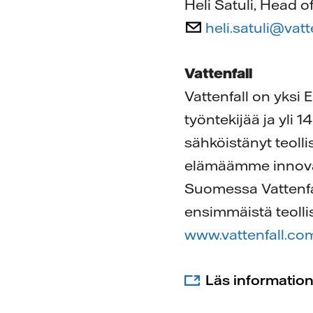
Heli Satuli, Head
heli.satuli@vat
Vattenfall
Vattenfall on yksi
työntekijää ja yli 
sähköistänyt teolli
elämäämme innovaat
Suomessa Vattenfal
ensimmäistä teolli
www.vattenfall.co
Läs informatio