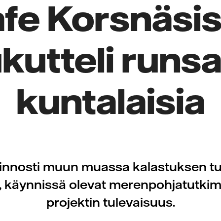
fe Korsnäsi
kutteli runsa
kuntalaisia
iinnosti muun muassa kalastuksen t
a, käynnissä olevat merenpohjatutkim
projektin tulevaisuus.