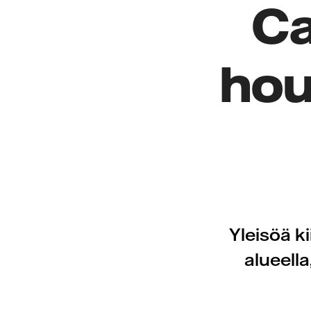
Ca
hou
Yleisöä k
alueell