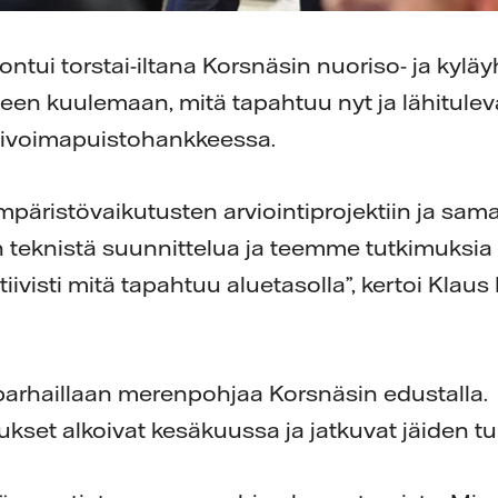
ontui torstai-iltana Korsnäsin nuoriso- ja kyläy
uteen kuulemaan, mitä tapahtuu nyt ja lähitul
livoimapuistohankkeessa.
päristövaikutusten arviointiprojektiin ja sam
 teknistä suunnittelua ja teemme tutkimuksia 
isti mitä tapahtuu aluetasolla”, kertoi Klaus 
i parhaillaan merenpohjaa Korsnäsin edustalla.
set alkoivat kesäkuussa ja jatkuvat jäiden t