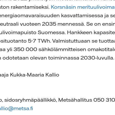
ston rakentamiseksi.
Korsnäsin merituulivoima
nergiaomavaraisuuden kasvattamisessa ja se 
ilineutraali vuoteen 2035 mennessä. Se on ens
ulivoimapuisto Suomessa. Hankkeen kapasitee
situotanto 5-7 TWh. Valmistuttuaan se tuott
taa yli 350 000 sähkölämmitteisen omakotital
 odotetaan olevan toiminnassa 2030-luvulla.
vaaja Kukka-Maaria Kallio
o, sidosryhmäpäällikkö, Metsähallitus 050 31
llio@metsa.fi