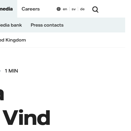
media
Careers
en
sv
de
edia bank
Press contacts
ed Kingdom
1 MIN
a
 Vind