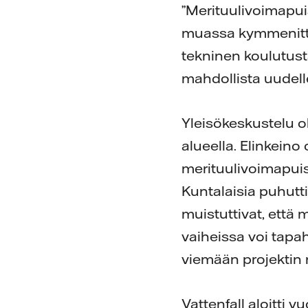
”Merituulivoimapui
muassa kymmenittäi
tekninen koulutust
mahdollista uudell
Yleisökeskustelu oli
alueella. Elinkeino
merituulivoimapuis
Kuntalaisia puhutti
muistuttivat, että 
vaiheissa voi tapah
viemään projektin 
Vattenfall aloitti