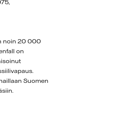
075,
on noin 20 000
enfall on
nisoinut
siilivapaus.
rhaillaan Suomen
siin.