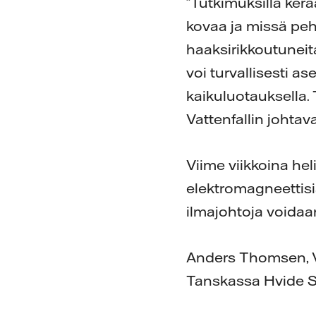
”Tutkimuksilla ke
kovaa ja missä pehm
haaksirikkoutuneita
voi turvallisesti 
kaikuluotauksella. 
Vattenfallin johtav
Viime viikkoina he
elektromagneettisia
ilmajohtoja voidaa
Anders Thomsen, Vat
Tanskassa Hvide S