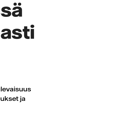
ssä
asti
ulevaisuus
ukset ja