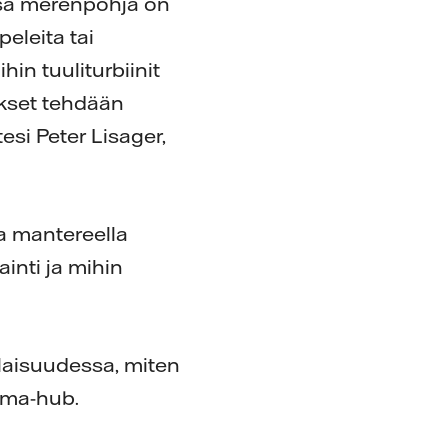
ssä merenpohja on
eleita tai
in tuuliturbiinit
ukset tehdään
esi Peter Lisager,
la mantereella
ainti ja mihin
ilaisuudessa, miten
ima-hub.