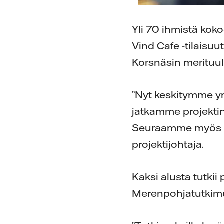
Yli 70 ihmistä koko
Vind Cafe -tilaisu
Korsnäsin merituu
”Nyt keskitymme ym
jatkamme projektin
Seuraamme myös tiiv
projektijohtaja.
Kaksi alusta tutki
Merenpohjatutkimuk