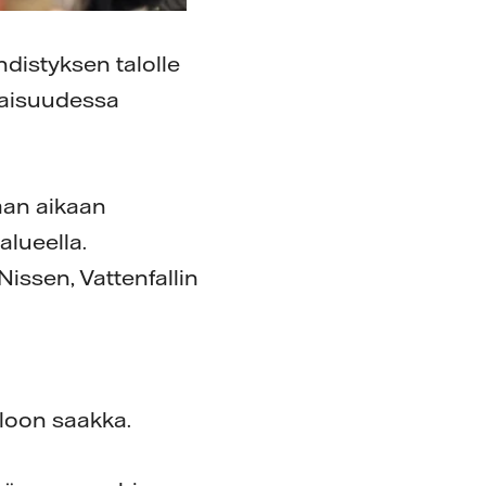
hdistyksen talolle
evaisuudessa
aan aikaan
alueella.
Nissen, Vattenfallin
uloon saakka.