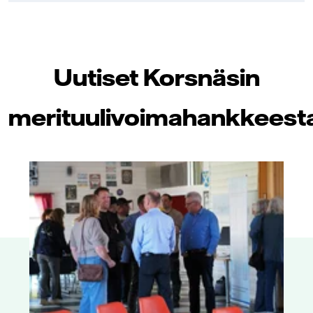
Uutiset Korsnäsin
merituulivoimahankkeest