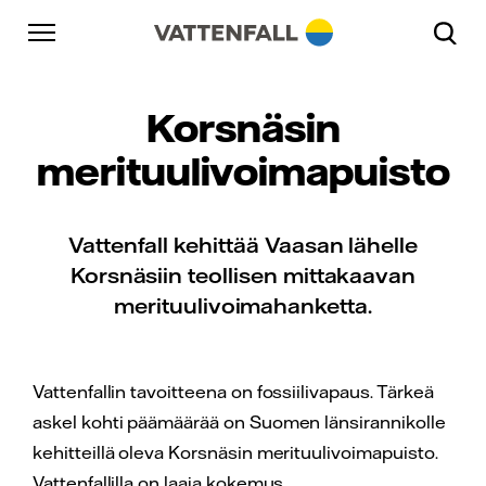
Skip to content
Päänavigaatioon
Siirry alatunnisteeseen
Päänavigaatioon
Korsnäsin
merituulivoimapuisto
Vattenfall kehittää Vaasan lähelle
Korsnäsiin teollisen mittakaavan
merituulivoimahanketta.
Vattenfallin tavoitteena on fossiilivapaus. Tärkeä
askel kohti päämäärää on Suomen länsirannikolle
kehitteillä oleva Korsnäsin merituulivoimapuisto.
Vattenfallilla on laaja kokemus