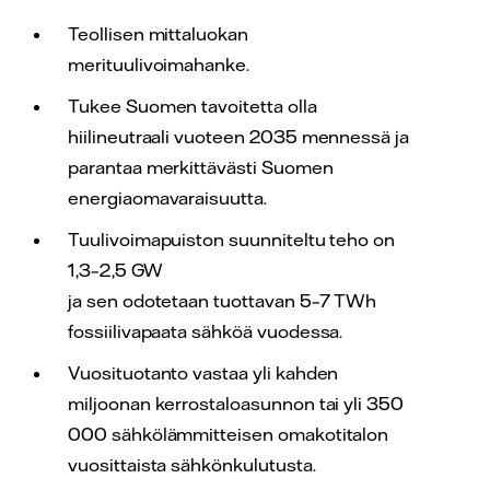
Teollisen mittaluokan
merituulivoimahanke.
Tukee Suomen tavoitetta olla
hiilineutraali vuoteen 2035 mennessä ja
parantaa merkittävästi Suomen
energiaomavaraisuutta.
Tuulivoimapuiston suunniteltu teho on
1,3–2,5 GW
ja sen odotetaan tuottavan 5–7 TWh
fossiilivapaata sähköä vuodessa.
Vuosituotanto vastaa yli kahden
miljoonan kerrostaloasunnon tai yli 350
000 sähkölämmitteisen omakotitalon
vuosittaista sähkönkulutusta.