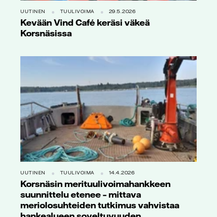
UUTINEN
TUULIVOIMA
29.5.2026
Kevään Vind Café keräsi väkeä
Korsnäsissa
UUTINEN
TUULIVOIMA
14.4.2026
Korsnäsin merituulivoimahankkeen
suunnittelu etenee – mittava
meriolosuhteiden tutkimus vahvistaa
hankealueen soveltuvuuden