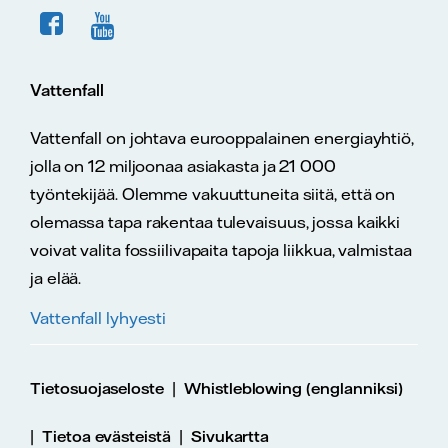
Vattenfall
Vattenfall on johtava eurooppalainen energiayhtiö,
jolla on 12 miljoonaa asiakasta ja 21 000
työntekijää. Olemme vakuuttuneita siitä, että on
olemassa tapa rakentaa tulevaisuus, jossa kaikki
voivat valita fossiilivapaita tapoja liikkua, valmistaa
ja elää.
Vattenfall lyhyesti
|
Tietosuojaseloste
Whistleblowing (englanniksi)
|
|
Tietoa evästeistä
Sivukartta