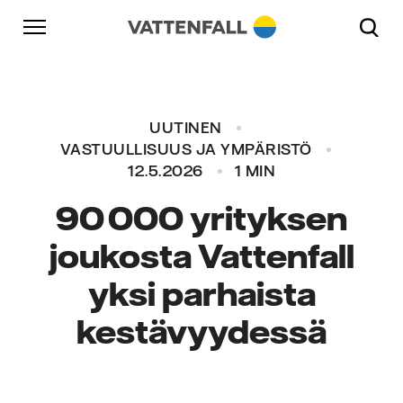
Skip to content
Päänavigaatioon
Siirry alatunnisteeseen
Päänavigaatioon
UUTINEN
VASTUULLISUUS JA YMPÄRISTÖ
12.5.2026
1 MIN
90 000 yrityksen
joukosta Vattenfall
yksi parhaista
kestävyydessä