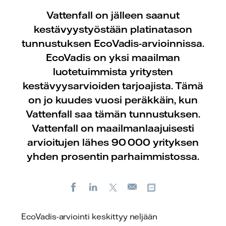
Vattenfall on jälleen saanut
kestävyystyöstään platinatason
tunnustuksen EcoVadis-arvioinnissa.
EcoVadis on yksi maailman
luotetuimmista yritysten
kestävyysarvioiden tarjoajista. Tämä
on jo kuudes vuosi peräkkäin, kun
Vattenfall saa tämän tunnustuksen.
Vattenfall on maailmanlaajuisesti
arvioitujen lähes 90 000 yrityksen
yhden prosentin parhaimmistossa.
Facebook
LinkedIn
X
Kopioi url-osoite
Sähköposti
EcoVadis-arviointi keskittyy neljään