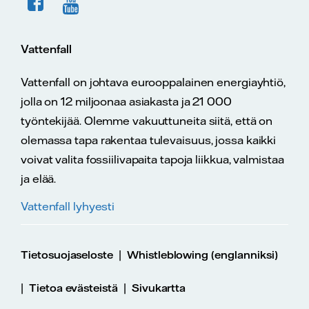
Vattenfall
Vattenfall on johtava eurooppalainen energiayhtiö,
jolla on 12 miljoonaa asiakasta ja 21 000
työntekijää. Olemme vakuuttuneita siitä, että on
olemassa tapa rakentaa tulevaisuus, jossa kaikki
voivat valita fossiilivapaita tapoja liikkua, valmistaa
ja elää.
Vattenfall lyhyesti
|
Tietosuojaseloste
Whistleblowing (englanniksi)
|
|
Tietoa evästeistä
Sivukartta