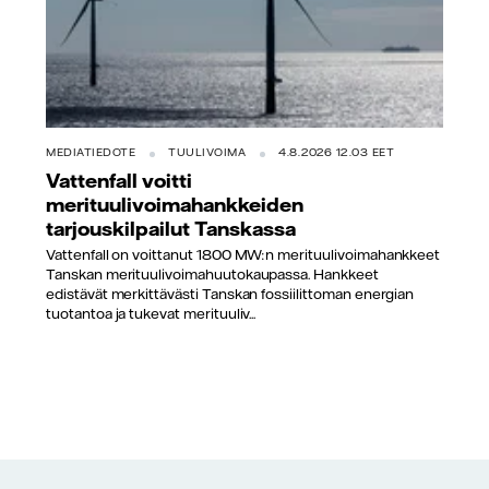
MEDIATIEDOTE
TUULIVOIMA
4.8.2026 12.03 EET
Vattenfall voitti
merituulivoimahankkeiden
tarjouskilpailut Tanskassa
Vattenfall on voittanut 1800 MW:n merituulivoimahankkeet
Tanskan merituulivoimahuutokaupassa. Hankkeet
edistävät merkittävästi Tanskan fossiilittoman energian
tuotantoa ja tukevat merituuliv...