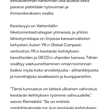
kestävämmän hankinnan osa-alueilla sekä
paransi pisteitään työvoiman ja
ihmisoikeuksien osalta.
Kestävyys on Vattenfallin
liiketoimintastrategian ytimessä, ja yhtiön
lähestymistapa on linjassa kansainvälisten
kehysten, kuten YK:n Global Compact-
verkoston, YK:n kestävän kehityksen
tavoitteiden ja OECD:n ohjeiden kanssa. Tähän
sisältyy vastuunottaminen oman toiminnan
lisäksi myös koko arvoketjusta – alihankkijoista
ja toimittajista asiakkaisiin ja kumppaneihin.
”Tämä tunnustus on tärkeä ulkoinen vahvistus
kestävän kehityksen työmme vahvuudelle,”
sanoo Ramsköld. ”Se on entistä
merkittävämpää nyt, kun kestävän kehityksen