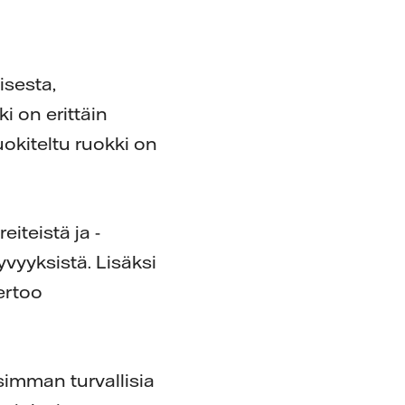
isesta,
i on erittäin
luokiteltu ruokki on
iteistä ja -
yvyyksistä. Lisäksi
ertoo
isimman turvallisia