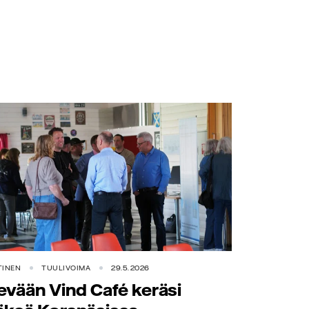
TINEN
TUULIVOIMA
29.5.2026
evään Vind Café keräsi