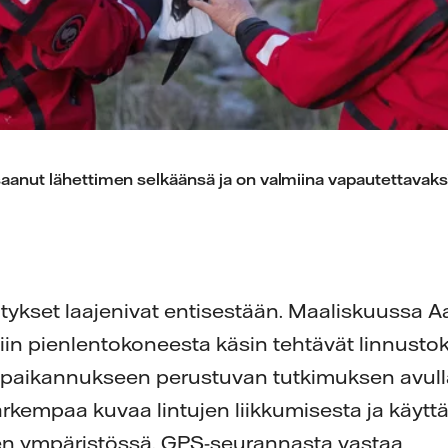
saanut lähettimen selkäänsä ja on valmiina vapautettavaksi
.
ykset laajenivat entisestään. Maaliskuussa Aa
iin pienlentokoneesta käsin tehtävät linnustok
paikannukseen perustuvan tutkimuksen avull
rkempaa kuvaa lintujen liikkumisesta ja käytt
sen ympäristössä. GPS-seurannasta vastaa