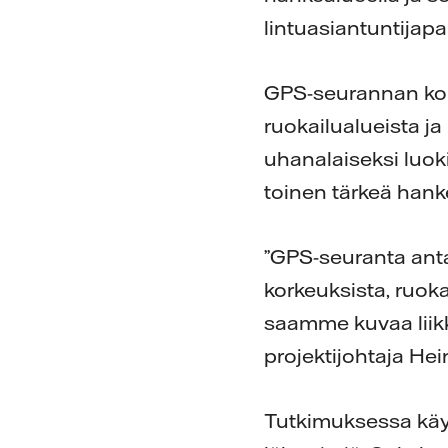
lintuasiantuntijap
GPS-seurannan koht
ruokailualueista ja
uhanalaiseksi luokit
toinen tärkeä hank
”GPS-seuranta anta
korkeuksista, ruoka
saamme kuvaa liik
projektijohtaja Hei
Tutkimuksessa käyte