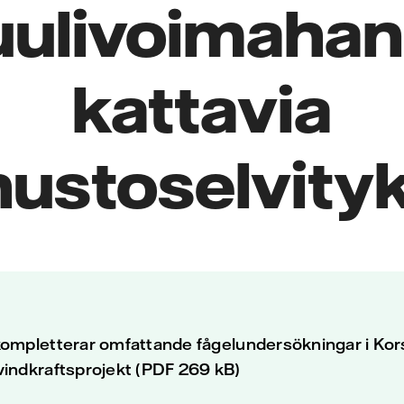
uulivoimaha
kattavia
nustoselvity
ompletterar omfattande fågelundersökningar i Ko
indkraftsprojekt (PDF 269 kB)