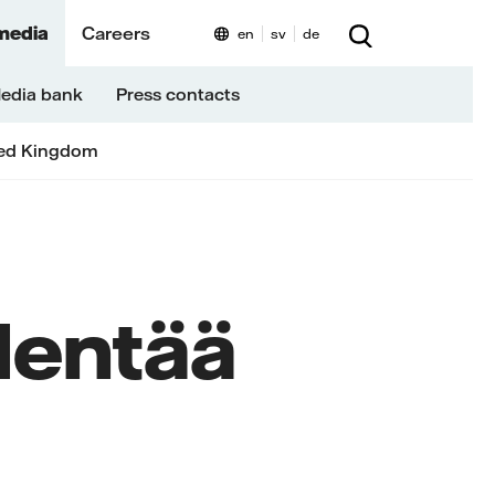
media
Careers
en
sv
de
edia bank
Press contacts
ed Kingdom
dentää