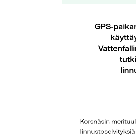
GPS-paikann
käyttä
Vattenfal
tutk
linn
Korsnäsin merituu
linnustoselvityksiä