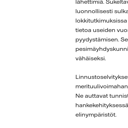
lähettimiä. Sukelta
luonnollisesti sul
lokkitutkimuksissa 
tietoa useiden vuo
pyydystämisen. Sen
pesimäyhdyskunnille
vähäiseksi.
Linnustoselvitykse
merituulivoimahank
Ne auttavat tunnis
hankekehityksessä v
elinympäristöt.