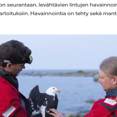
on seurantaan, levähtävien lintujen havainnoin
rtoituksiin. Havainnointia on tehty sekä mante