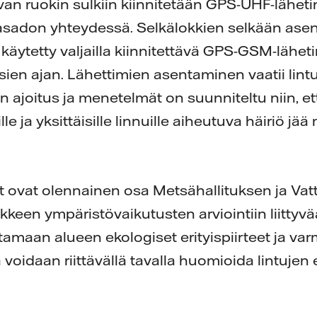
van ruokin sulkiin kiinnitetään GPS-UHF-lähetin
kasadon yhteydessä. Selkälokkien selkään asen
käytetty valjailla kiinnitettävä GPS-GSM-läheti
sien ajan. Lähettimien asentaminen vaatii lint
 ajoitus ja menetelmät on suunniteltu niin, et
 ja yksittäisille linnuille aiheutuva häiriö j
t ovat olennainen osa Metsähallituksen ja Vatt
keen ympäristövaikutusten arviointiin liittyv
tamaan alueen ekologiset erityispiirteet ja va
oidaan riittävällä tavalla huomioida lintujen 