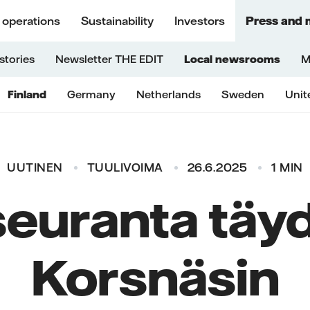
 operations
Sustainability
Investors
Press and 
stories
Newsletter THE EDIT
Local newsrooms
M
Finland
Germany
Netherlands
Sweden
Unit
UUTINEN
TUULIVOIMA
26.6.2025
1 MIN
euranta täy
Korsnäsin