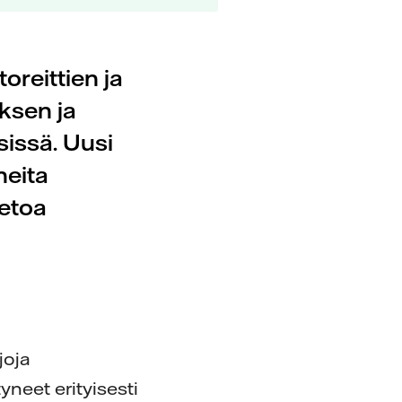
oreittien ja
ksen ja
issä. Uusi
neita
ietoa
e
joja
yneet erityisesti