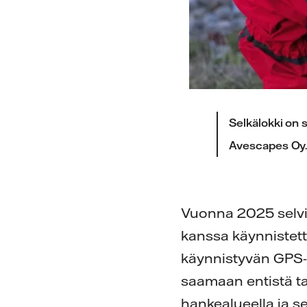
Selkälokki on 
Avescapes Oy
Vuonna 2025 selvit
kanssa käynnistett
käynnistyvän GPS-
saamaan entistä ta
hankealueella ja 