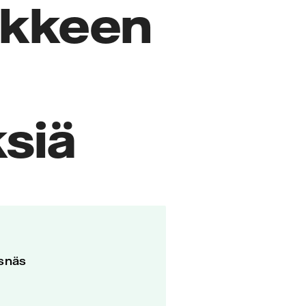
nkkeen
ksiä
rsnäs