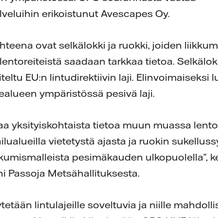
alveluihin erikoistunut Avescapes Oy.
eena ovat selkälokki ja ruokki, joiden liikkum
 lentoreiteistä saadaan tarkkaa tietoa. Selkälokk
eltu EU:n lintudirektiivin laji. Elinvoimaiseksi 
ealueen ympäristössä pesivä laji.
a yksityiskohtaista tietoa muun muassa lentore
ilualueilla vietetystä ajasta ja ruokin sukelluss
kumismalleista pesimäkauden ulkopuolella”, k
ni Passoja Metsähallituksesta.
tään lintulajeille soveltuvia ja niille mahdoll