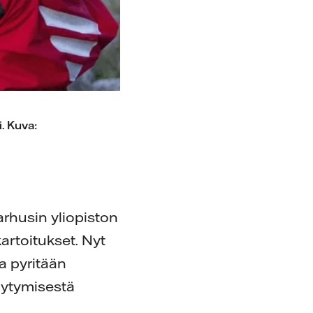
. Kuva:
rhusin yliopiston
artoitukset. Nyt
a pyritään
äytymisestä