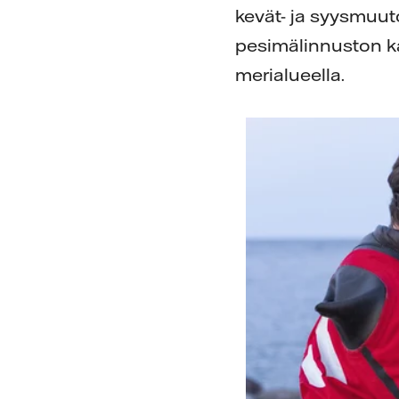
kevät- ja syysmuut
pesimälinnuston ka
merialueella.