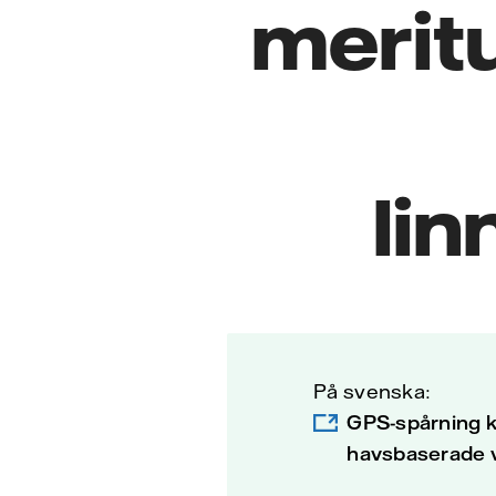
merit
lin
På svenska:
GPS-spårning k
havsbaserade v