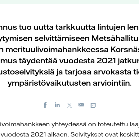
us tuo uutta tarkkuutta lintujen lent
ytymisen selvittämiseen Metsähallitu
lin merituulivoimahankkeessa Korsnäs
imus täydentää vuodesta 2021 jatku
ustoselvityksiä ja tarjoaa arvokasta t
ympäristövaikutusten arviointiin.
Facebook
LinkedIn
X
Kopioi url-osoit
Sähköposti
livoimahankkeen yhteydessä on toteutettu laa
 vuodesta 2021 alkaen. Selvitykset ovat keskitt