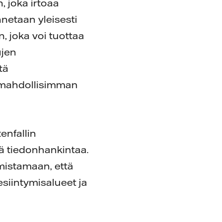
, joka irtoaa
netaan yleisesti
n, joka voi tuottaa
ujen
tä
ää mahdollisimman
enfallin
ää tiedonhankintaa.
rmistamaan, että
esiintymisalueet ja