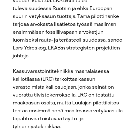
vuoden kuluttua. LKAB:sta tulee
tulevaisuudessa Ruotsin ja ehkä Euroopan
suurin vetykaasun tuottaja. Tämä pilottihanke
tarjoaa arvokasta lisätietoa työssä maailman
ensimmäisen fossiilivapaan arvoketjun
luomiseksi rauta- ja terästeollisuudessa, sanoo
Lars Ydreskog, LKAB:n strategisten projektien
johtaja.
Kaasuvarastointitekniikka maanalaisessa
kalliotilassa (LRC) tarkoittaa kaasun
varastoimista kalliosuojaan, jonka seinät on
vuorattu tiivistekerroksella. LRC on testattu
maakaasun osalta, mutta Luulajan pilottilaitos
testaa ensimmäisenä maailmassa vetykaasulla
tapahtuvaa toistuvaa täyttö- ja
tyhjennystekniikkaa.