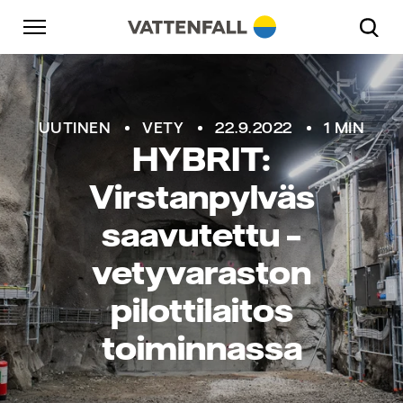
Skip to content
Päänavigaatioon
Siirry alatunnisteeseen
Päänavigaatioon
UUTINEN
VETY
22.9.2022
1 MIN
HYBRIT:
Virstanpylväs
saavutettu –
vetyvaraston
pilottilaitos
toiminnassa