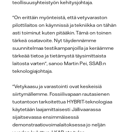
teollisuusyhteistyön kehitysjohtaja.
"On erittäin myönteistä, että vetyvaraston
pilottilaitos on käynnissä ja tekniikka on tähän
asti toiminut kuten pitääkin. Tämä on toinen
tärkeä osatavoite. Nyt täydennämme
suunnitelmaa testikampanjoilla ja keräämme
tärkeää tietoa ja tietämystä täysimittaista
laitosta varten", sanoo Martin Pei, SSAB:n
teknologiajohtaja.
"Vetykaasu ja varastointi ovat keskeisiä
siirtymällemme. Fossiilivapaan rautasienen
tuotantoon tarkoitettua HYBRIT-teknologiaa
käytetään laajamittaisesti Jällivaarassa
sijaitsevassa ensimmäisessä
demonstraatiovoimalaitoksessa jo neljän