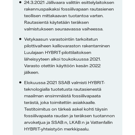
24.3.2021 Jällivaara valittiin esittelylaitoksen
rakennuspaikaksi fossiilivapaan rautasienen
teollisen mittakaavan tuotantoa varten.
Rautasientä käytetään teräksen
valmistukseen seuraavassa vaiheessa.
Vetykaasun varastointiin tarkoitetun
pilottivaiheen kalliovaraston rakentaminen
Luulajaan HYBRIT-pilottilaitoksen
läheisyyteen alkoi toukokuussa 2021.
Varasto otettiin käyttöön kesän 2022
jälkeen.
Elokuussa 2021 SSAB valmisti HYBRIT-
teknologialla tuotetusta rautasienestä
maailman ensimmäistä fossiilivapaata
terästä, joka toimitettiin asiakkaalle.
Testitoimitus on tärkeä askel kohti täysin
fossiilivapaata raudan ja teräksen tuotannon
arvoketjua ja SSAB:n, LKAB:n ja Vattenfallin
HYBRIT-yhteistyön merkkipaalu.