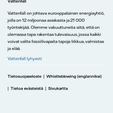
Vattenfall
Vattenfall on johtava eurooppalainen energiayhtiö,
jolla on 12 miljoonaa asiakasta ja 21 000
työntekijää. Olemme vakuuttuneita siitä, että on
olemassa tapa rakentaa tulevaisuus, jossa kaikki
voivat valita fossiilivapaita tapoja liikkua, valmistaa
ja elää.
Vattenfall lyhyesti
|
Tietosuojaseloste
Whistleblowing (englanniksi)
|
|
Tietoa evästeistä
Sivukartta