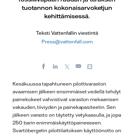
tuotannon kokonaisarvoketjun
kehittämisessä.
Teksti Vattenfallin viestintä
Press@vattenfall.com
Facebook
LinkedIn
X
Kopioi url-osoite
Sähköposti
Kesäkuussa tapahtuneen pilottivaraston
avaamisen jälkeen ensimmäiset vedellä tehdyt
painekokeet vahvistivat varaston mekaanisen
vakauden, tiiviyden ja painekapasiteetin. Sen
jälkeen varasto on täytetty vetykaasulla, ja jopa
250 barin enimmäiskäyttöpaineeseen.
Svartöbergetin pilottilaitoksen käyttöönotto on