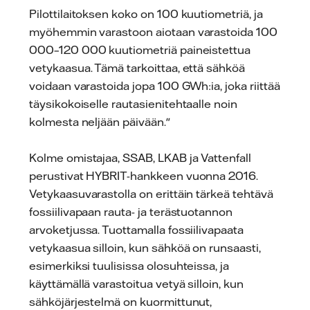
Pilottilaitoksen koko on 100 kuutiometriä, ja
myöhemmin varastoon aiotaan varastoida 100
000–120 000 kuutiometriä paineistettua
vetykaasua. Tämä tarkoittaa, että sähköä
voidaan varastoida jopa 100 GWh:ia, joka riittää
täysikokoiselle rautasienitehtaalle noin
kolmesta neljään päivään."
Kolme omistajaa, SSAB, LKAB ja Vattenfall
perustivat HYBRIT-hankkeen vuonna 2016.
Vetykaasuvarastolla on erittäin tärkeä tehtävä
fossiilivapaan rauta- ja terästuotannon
arvoketjussa. Tuottamalla fossiilivapaata
vetykaasua silloin, kun sähköä on runsaasti,
esimerkiksi tuulisissa olosuhteissa, ja
käyttämällä varastoitua vetyä silloin, kun
sähköjärjestelmä on kuormittunut,