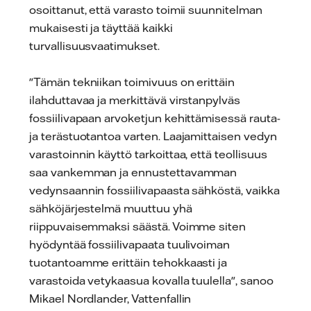
osoittanut, että varasto toimii suunnitelman
mukaisesti ja täyttää kaikki
turvallisuusvaatimukset.
"Tämän tekniikan toimivuus on erittäin
ilahduttavaa ja merkittävä virstanpylväs
fossiilivapaan arvoketjun kehittämisessä rauta-
ja terästuotantoa varten. Laajamittaisen vedyn
varastoinnin käyttö tarkoittaa, että teollisuus
saa vankemman ja ennustettavamman
vedynsaannin fossiilivapaasta sähköstä, vaikka
sähköjärjestelmä muuttuu yhä
riippuvaisemmaksi säästä. Voimme siten
hyödyntää fossiilivapaata tuulivoiman
tuotantoamme erittäin tehokkaasti ja
varastoida vetykaasua kovalla tuulella", sanoo
Mikael Nordlander, Vattenfallin