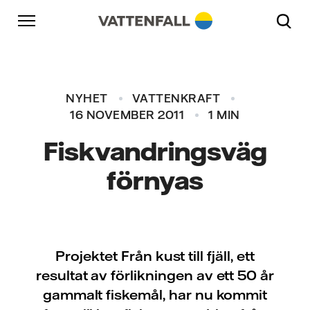
Skip to content
Gå till huvudnavigeringen
Gå till sidfoten
Gå till huvudnavigeringen
NYHET
VATTENKRAFT
16 NOVEMBER 2011
1 MIN
Fiskvandringsväg
förnyas
Projektet Från kust till fjäll, ett
resultat av förlikningen av ett 50 år
gammalt fiskemål, har nu kommit