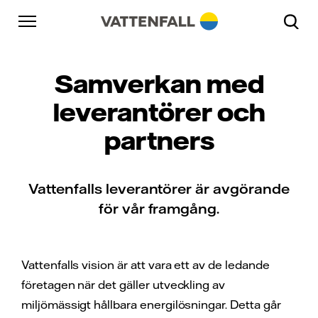
Skip to content
Gå till huvudnavigeringen
Gå till sidfoten
Gå till huvudnavigeringen
Samverkan med
leverantörer och
partners
Vattenfalls leverantörer är avgörande
för vår framgång.
Vattenfalls vision är att vara ett av de ledande
företagen när det gäller utveckling av
miljömässigt hållbara energilösningar. Detta går