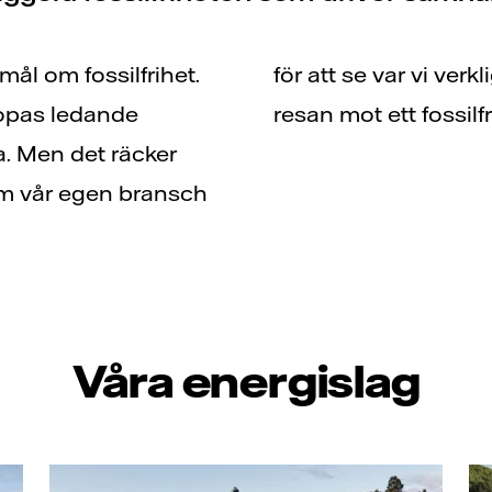
mål om fossilfrihet.
skillnad. Följ oss på
uropas ledande
resan mot ett fossilfrit
ia. Men det räcker
tom vår egen bransch
Våra energislag