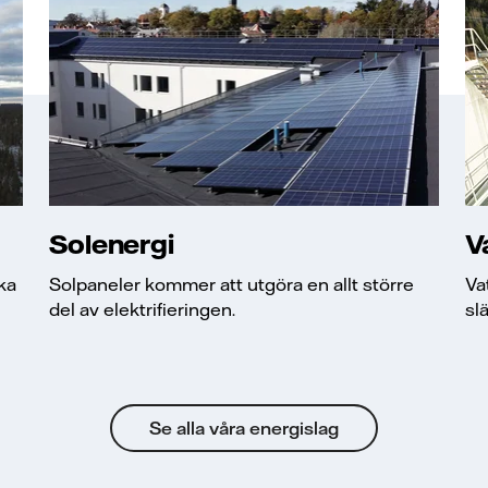
Solenergi
V
ska
Solpaneler kommer att utgöra en allt större
Va
del av elektrifieringen.
sl
Se alla våra energislag