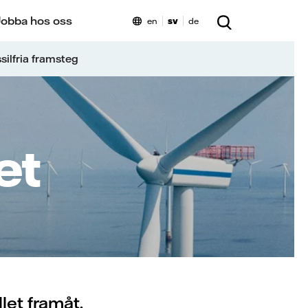
obba hos oss
en
sv
de
silfria framsteg
et
let framåt.