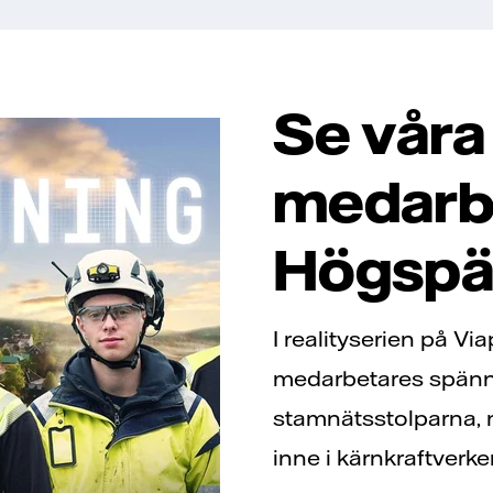
Se våra
medarbe
Högspä
I realityserien på Vi
medarbetares spänn
stamnätsstolparna, n
inne i kärnkraftverke