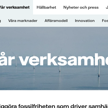
Vår verksamhet
Hållbarhet
Nyheter och press
J
g
Våra marknader
Affärsmodell
Innovation
Fos
år verksamh
jliggöra fossilfriheten som driver samhäl