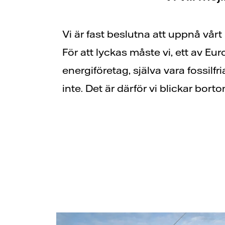
Vi är fast beslutna att uppnå vårt 
för att se var vi verkligen kan göra 
För att lyckas måste vi, ett av E
energiföretag, själva vara fossilfr
inte. Det är därför vi blickar bor