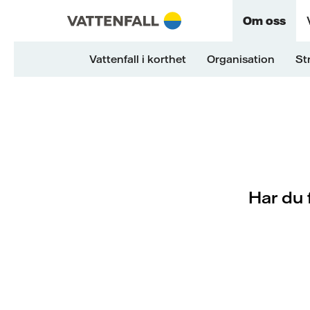
Skip to content
Gå till huvudnavigeringen
Gå till sidfoten
Gå till huvudnavigeringen
Om oss
Vattenfall i korthet
Organisation
St
Har du 