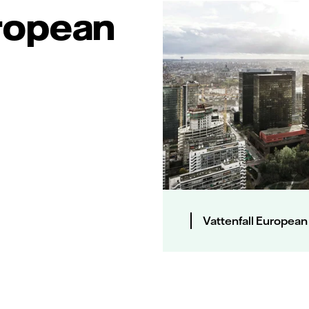
uropean
Vattenfall European A