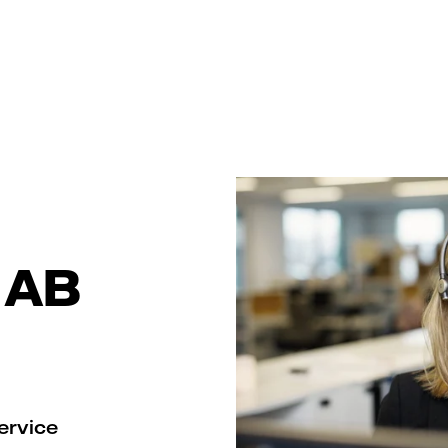
 AB
service