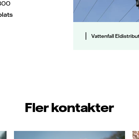
800
plats
Vattenfall Eldistribu
Fler kontakter