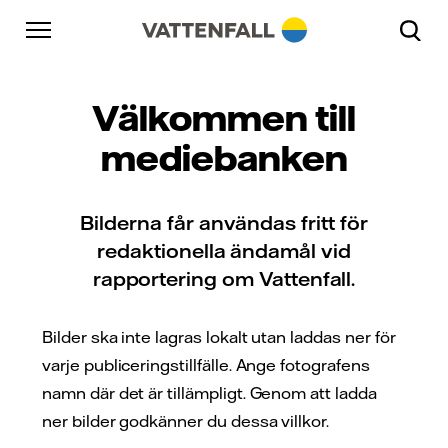
Skip to content
Gå till huvudnavigeringen
Gå till sidfoten
Gå till huvudnavigeringen
Välkommen till
mediebanken
Bilderna får användas fritt för
redaktionella ändamål vid
rapportering om Vattenfall.
Bilder ska inte lagras lokalt utan laddas ner för
varje publiceringstillfälle. Ange fotografens
namn där det är tillämpligt. Genom att ladda
ner bilder godkänner du dessa villkor.