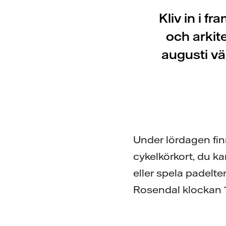
Kliv in i 
och arkit
augusti vä
Under lördagen finn
cykelkörkort, du ka
eller spela padelten
Rosendal klockan 