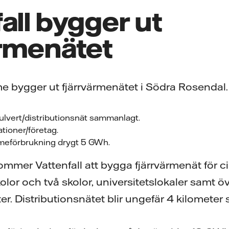
all bygger ut
ärmenätet
rme bygger ut fjärrvärmenätet i Södra Rosendal.
kulvert/distributionsnät sammanlagt.
tioner/företag.
rmeförbrukning drygt 5 GWh.
ommer Vattenfall att bygga fjärrvärmenät för c
kolor och två skolor, universitetslokaler samt ö
er. Distributionsnätet blir ungefär 4 kilomete