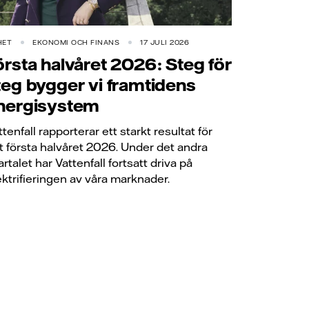
HET
EKONOMI OCH FINANS
17 JULI 2026
örsta halvåret 2026: Steg för
teg bygger vi framtidens
nergisystem
ttenfall rapporterar ett starkt resultat för
t första halvåret 2026. Under det andra
artalet har Vattenfall fortsatt driva på
ektrifieringen av våra marknader.