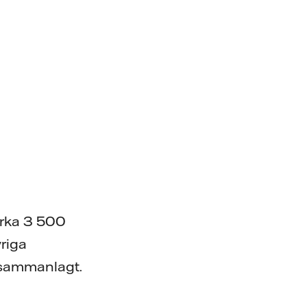
irka 3 500
vriga
r sammanlagt.