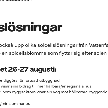
slösningar
 också upp olika solcellslösningar från Vattenf
 en solcellsblomma som flyttar sig efter solen
t 26-27 augusti:
ntliggörs för fortsatt utbyggnad.
isar sina bidrag till mer hållbara/energisnåla hus.
 inom byggsektorn visar sin väg mot hållbarare byggande o
e/miniseminarier.