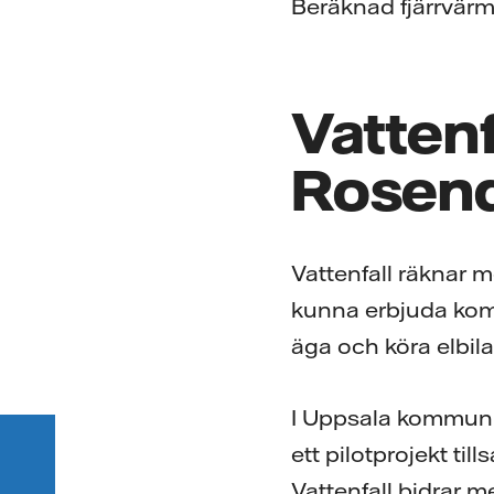
Beräknad fjärrvärm
Vattenf
Rosend
Vattenfall räknar
kunna erbjuda komp
äga och köra elbila
I Uppsala kommun f
ett pilotprojekt t
Vattenfall bidrar m