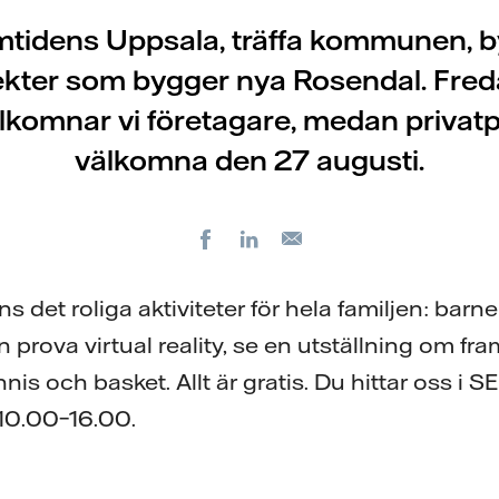
framtidens Uppsala, träffa kommunen, 
ekter som bygger nya Rosendal. Fre
lkomnar vi företagare, medan privat
välkomna den 27 augusti.
Facebook
LinkedIn
E-
post
s det roliga aktiviteter för hela familjen: barn
n prova virtual reality, se en utställning om f
nis och basket. Allt är gratis. Du hittar oss i S
10.00–16.00.