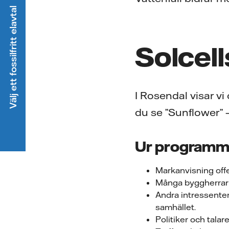
Välj ett fossilfritt elavtal
Solcell
I Rosendal visar vi
du se ”Sunflower” –
Ur programme
Markanvisning offe
Många byggherrar v
Andra intressenter
samhället.
Politiker och talar