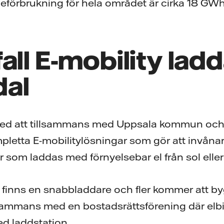
eförbrukning för hela området är cirka 18 GWh
all E-mobility ladd
al
 med att tillsammans med Uppsala kommun och
letta E-mobilitylösningar som gör att invåna
r som laddas med förnyelsebar el från sol eller
inns en snabbladdare och fler kommer att byg
illsammans med en bostadsrättsförening där elb
ed laddstation.