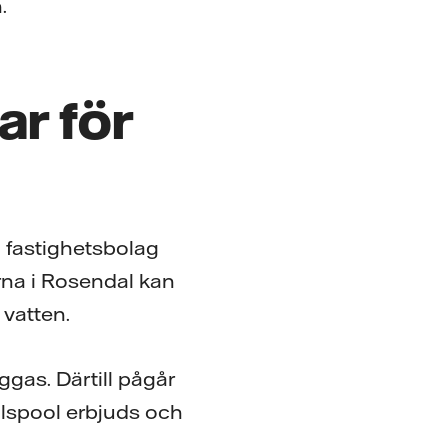
.
ar för
 fastighetsbolag
rna i Rosendal kan
 vatten.
gas. Därtill pågår
ilspool erbjuds och