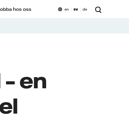
obba hos oss
en
sv
de
 – en
el