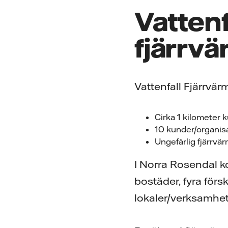
Vattenf
fjärrv
Vattenfall Fjärrvä
Cirka 1 kilometer 
10 kunder/organisa
Ungefärlig fjärrvä
I Norra Rosendal k
bostäder, fyra förs
lokaler/verksamhet