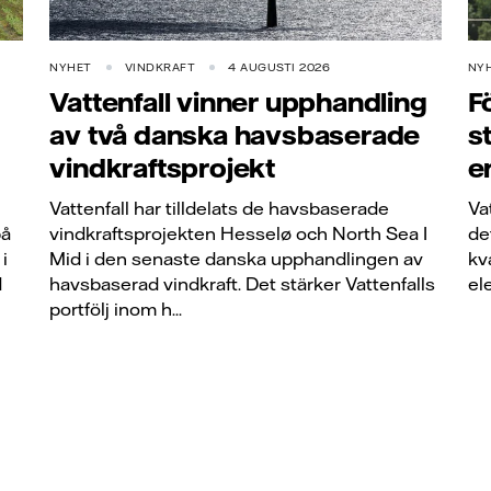
NYHET
VINDKRAFT
4 AUGUSTI 2026
NY
Vattenfall vinner upphandling
F
av två danska havsbaserade
s
vindkraftsprojekt
e
Vattenfall har tilldelats de havsbaserade
Va
på
vindkraftsprojekten Hesselø och North Sea I
de
i
Mid i den senaste danska upphandlingen av
kv
d
havsbaserad vindkraft. Det stärker Vattenfalls
el
portfölj inom h...