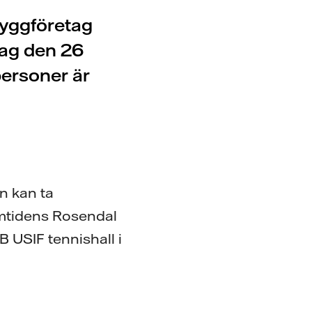
byggföretag
dag den 26
personer är
en kan ta
ramtidens Rosendal
EB USIF tennishall i