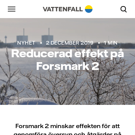
Skip to content
Gå till huvudnavigeringen
Gå till sidfoten
Gå till huvudnavigeringen
NYHET
2 DECEMBER 2019
1 MIN
Reducerad effekt på
Forsmark 2
Forsmark 2 minskar effekten för att
genomföra översyn och åtgärder på