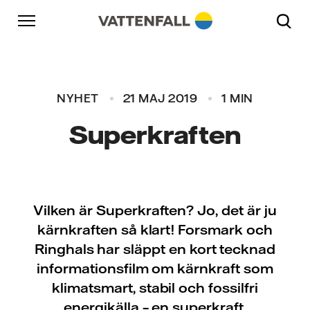
Skip to content
Gå till huvudnavigeringen
Gå till sidfoten
Gå till huvudnavigeringen
NYHET
21 MAJ 2019
1 MIN
Superkraften
Vilken är Superkraften? Jo, det är ju
kärnkraften så klart! Forsmark och
Ringhals har släppt en kort tecknad
informationsfilm om kärnkraft som
klimatsmart, stabil och fossilfri
energikälla – en superkraft.